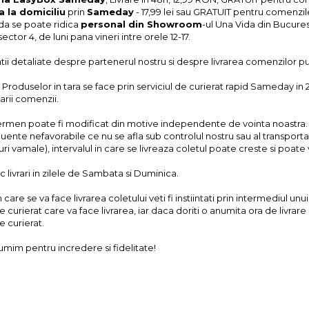
a la domiciliu
prin
Sameday
- 17,99 lei sau GRATUIT pentru comenzi
a se poate ridica
personal din Showroom
-ul Una Vida din Bucurest
 sector 4, de luni pana vineri intre orele 12-17.
ii detaliate despre partenerul nostru si despre livrarea comenzilor put
 Produselor in tara se face prin serviciul de curierat rapid Sameday in 
arii comenzii.
ermen poate fi modificat din motive independente de vointa noastra. De
luente nefavorabile ce nu se afla sub controlul nostru sau al transporta
i vamale), intervalul in care se livreaza coletul poate creste si poate va
c livrari in zilele de Sambata si Duminica.
in care se va face livrarea coletului veti fi instiintati prin intermediul 
e curierat care va face livrarea, iar daca doriti o anumita ora de livrare
e curierat.
umim pentru incredere si fidelitate!