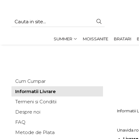
SUMMER
Cadouri pentru EA
SUMMER
MOISSANITE
BRATARI
Cadouri pentru EL
CADOURI sub 150 lei - EA
CADOURI sub 150 lei - EL
Cum Cumpar
Informatii Livrare
Termeni si Conditii
Informatii 
Despre noi
FAQ
Unavida.ro
Metode de Plata
Livrar