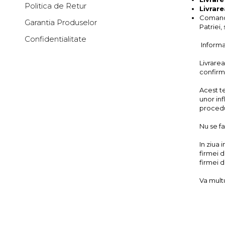
Politica de Retur
Livrare
Comand
Garantia Produselor
Patriei,
Confidentialitate
Informat
Livrarea
confirm
Acest t
unor inf
procedur
Nu se fa
In ziua 
firmei d
firmei d
Va mult