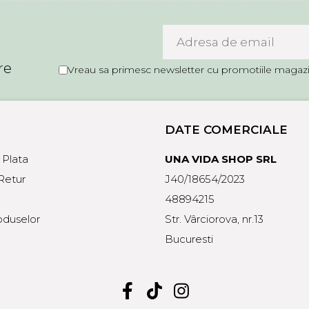
re
Vreau sa primesc newsletter cu promotiile magazin
DATE COMERCIALE
Plata
UNA VIDA SHOP SRL
 Retur
J40/18654/2023
48894215
oduselor
Str. Vârciorova, nr.13
Bucuresti