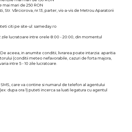
le mai mari de 250 RON
i, Str. Vârciorova, nr.13, parter, vis-a-vis de Metrou Aparatorii
eti citi pe site-ul: sameday.ro
2 zile lucratoare intre orele 8:00 - 20:00, din momentul
 aceea, in anumite conditii, livrarea poate intarzia: aparitia
torului (conditii meteo nefavorabile, cazuri de forta majora,
ria intre 5 - 10 zile lucratoare.
unui SMS, care va contine si numarul de telefon al agentului
 (ex: dupa ora 1) puteti incerca sa luati legatura cu agentul