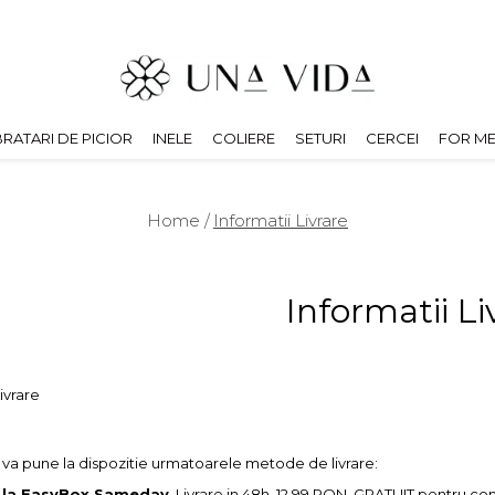
BRATARI DE PICIOR
INELE
COLIERE
SETURI
CERCEI
FOR M
Home /
Informatii Livrare
Informatii Li
Livrare
 va pune la dispozitie urmatoarele metode de livrare:
e la EasyBox Sameday
, Livrare in 48h, 12,99 RON, GRATUIT pentru 