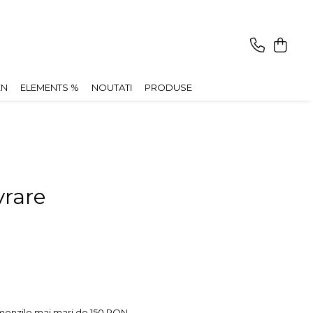
EN
ELEMENTS %
NOUTATI
PRODUSE
vrare
comenzile mai mari de 150 RON