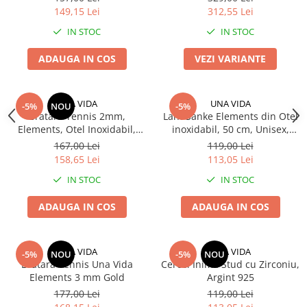
149,15 Lei
312,55 Lei
IN STOC
IN STOC
ADAUGA IN COS
VEZI VARIANTE
UNA VIDA
UNA VIDA
-5%
NOU
-5%
Bratara Tennis 2mm,
Lant Sanke Elements din Otel
Elements, Otel Inoxidabil,
inoxidabil, 50 cm, Unisex,
Zirconiu Alb
GOLD
167,00 Lei
119,00 Lei
158,65 Lei
113,05 Lei
IN STOC
IN STOC
ADAUGA IN COS
ADAUGA IN COS
UNA VIDA
UNA VIDA
-5%
NOU
-5%
NOU
Bratara Tennis Una Vida
Cercei Inima Stud cu Zirconiu,
Elements 3 mm Gold
Argint 925
177,00 Lei
119,00 Lei