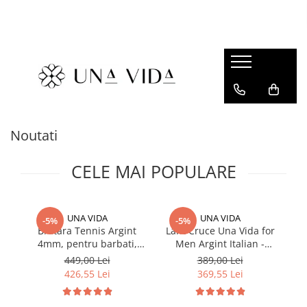
SUMMER
Cadouri pentru EA
Cadouri pentru EL
CADOURI sub 150 lei - EA
Noutati
CADOURI sub 150 lei - EL
CELE MAI POPULARE
UNA VIDA
UNA VIDA
-5%
-5%
Bratara Tennis Argint
Lant Cruce Una Vida for
L
4mm, pentru barbati,
Men Argint Italian -
Me
Una Vida
Argintiu
449,00 Lei
389,00 Lei
426,55 Lei
369,55 Lei