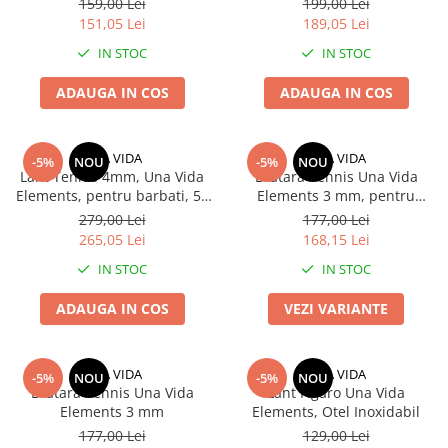
159,00 Lei
199,00 Lei
151,05 Lei
189,05 Lei
IN STOC
IN STOC
ADAUGA IN COS
ADAUGA IN COS
UNA VIDA
UNA VIDA
-5%
NOU
-5%
NOU
Lant Tennis 4mm, Una Vida
Bratara Tennis Una Vida
Elements, pentru barbati, 55
Elements 3 mm, pentru
cm
barbati
279,00 Lei
177,00 Lei
265,05 Lei
168,15 Lei
IN STOC
IN STOC
ADAUGA IN COS
VEZI VARIANTE
UNA VIDA
UNA VIDA
-5%
NOU
-5%
NOU
Bratara Tennis Una Vida
Lant Figaro Una Vida
Elements 3 mm
Elements, Otel Inoxidabil
177,00 Lei
129,00 Lei