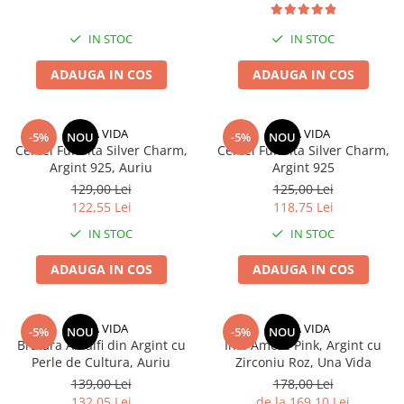
IN STOC
IN STOC
ADAUGA IN COS
ADAUGA IN COS
UNA VIDA
UNA VIDA
-5%
NOU
-5%
NOU
Cercei Fundita Silver Charm,
Cercei Fundita Silver Charm,
Argint 925, Auriu
Argint 925
129,00 Lei
125,00 Lei
122,55 Lei
118,75 Lei
IN STOC
IN STOC
ADAUGA IN COS
ADAUGA IN COS
UNA VIDA
UNA VIDA
-5%
NOU
-5%
NOU
Bratara Amalfi din Argint cu
Inel Amore Pink, Argint cu
Perle de Cultura, Auriu
Zirconiu Roz, Una Vida
139,00 Lei
178,00 Lei
132,05 Lei
de la 169,10 Lei