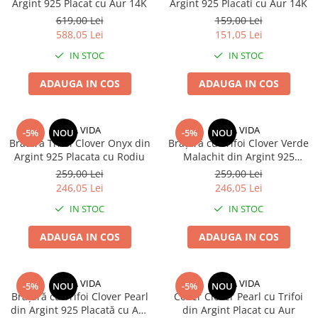
Argint 925 Placat cu Aur 14K
Argint 925 Placati cu Aur 14K
619,00 Lei
159,00 Lei
588,05 Lei
151,05 Lei
IN STOC
IN STOC
ADAUGA IN COS
ADAUGA IN COS
UNA VIDA
UNA VIDA
-5%
NOU
-5%
NOU
Bratara Trifoi Clover Onyx din
Brățară cu Trifoi Clover Verde
Argint 925 Placata cu Rodiu
Malachit din Argint 925
Placată cu Aur 14K
259,00 Lei
259,00 Lei
246,05 Lei
246,05 Lei
IN STOC
IN STOC
ADAUGA IN COS
ADAUGA IN COS
UNA VIDA
UNA VIDA
-5%
NOU
-5%
NOU
Brățară cu Trifoi Clover Pearl
Colier Clover Pearl cu Trifoi
din Argint 925 Placată cu Aur
din Argint Placat cu Aur