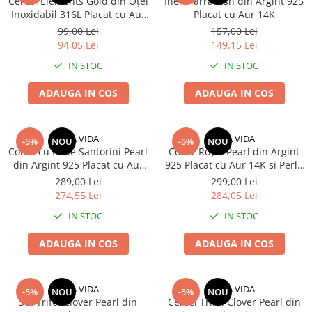
Cercei Elements Gold din Oțel
Inel Marrakesh din Argint 925
Inoxidabil 316L Placat cu Aur
Placat cu Aur 14K
18K
99,00 Lei
157,00 Lei
94,05 Lei
149,15 Lei
IN STOC
IN STOC
ADAUGA IN COS
ADAUGA IN COS
UNA VIDA
UNA VIDA
-5%
NOU
-5%
NOU
Colier cu Perle Santorini Pearl
Colier Royal Pearl din Argint
din Argint 925 Placat cu Aur
925 Placat cu Aur 14K si Perle
Roz
de Cultură
289,00 Lei
299,00 Lei
274,55 Lei
284,05 Lei
IN STOC
IN STOC
ADAUGA IN COS
ADAUGA IN COS
UNA VIDA
UNA VIDA
-5%
NOU
-5%
NOU
Set Trifoi Clover Pearl din
Cercei Trifoi Clover Pearl din