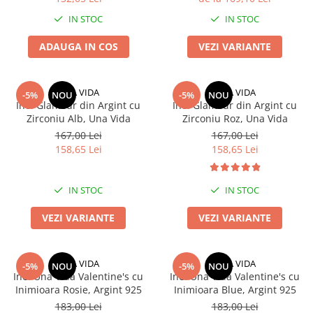
IN STOC
IN STOC
ADAUGA IN COS
VEZI VARIANTE
UNA VIDA
UNA VIDA
-5%
NOU
-5%
NOU
Inel Glamour din Argint cu
Inel Glamour din Argint cu
Zirconiu Alb, Una Vida
Zirconiu Roz, Una Vida
167,00 Lei
167,00 Lei
158,65 Lei
158,65 Lei
IN STOC
IN STOC
VEZI VARIANTE
VEZI VARIANTE
UNA VIDA
UNA VIDA
-5%
NOU
-5%
NOU
Inel Una Vida Valentine's cu
Inel Una Vida Valentine's cu
Inimioara Rosie, Argint 925
Inimioara Blue, Argint 925
183,00 Lei
183,00 Lei