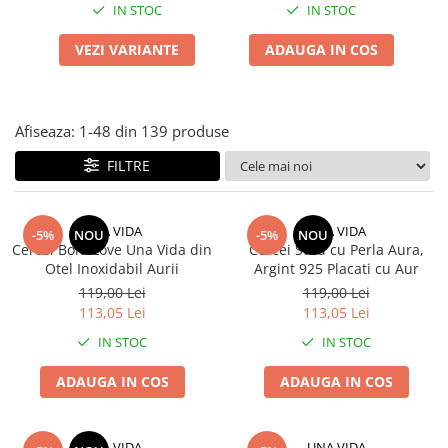
IN STOC
IN STOC
VEZI VARIANTE
ADAUGA IN COS
Afiseaza:
1-
48
din
139
produse
FILTRE
UNA VIDA
UNA VIDA
-5%
NOU
-5%
NOU
Cercei Bold Love Una Vida din
Cercei Stud cu Perla Aura,
Otel Inoxidabil Aurii
Argint 925 Placati cu Aur
119,00 Lei
119,00 Lei
113,05 Lei
113,05 Lei
IN STOC
IN STOC
ADAUGA IN COS
ADAUGA IN COS
UNA VIDA
UNA VIDA