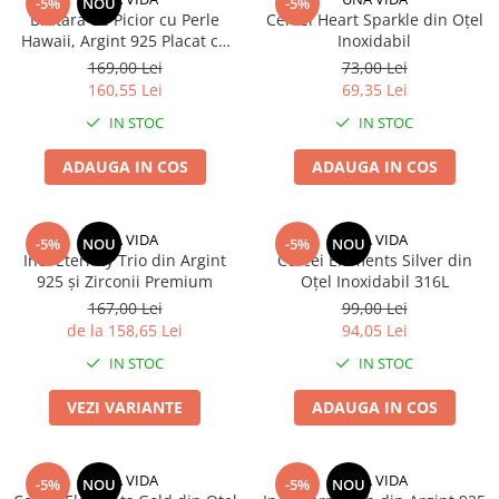
-5%
NOU
-5%
Bratara de Picior cu Perle
Cercei Heart Sparkle din Oțel
Hawaii, Argint 925 Placat cu
Inoxidabil
Aur
169,00 Lei
73,00 Lei
160,55 Lei
69,35 Lei
IN STOC
IN STOC
ADAUGA IN COS
ADAUGA IN COS
UNA VIDA
UNA VIDA
-5%
NOU
-5%
NOU
Inel Eternity Trio din Argint
Cercei Elements Silver din
925 și Zirconii Premium
Oțel Inoxidabil 316L
167,00 Lei
99,00 Lei
de la 158,65 Lei
94,05 Lei
IN STOC
IN STOC
VEZI VARIANTE
ADAUGA IN COS
UNA VIDA
UNA VIDA
-5%
NOU
-5%
NOU