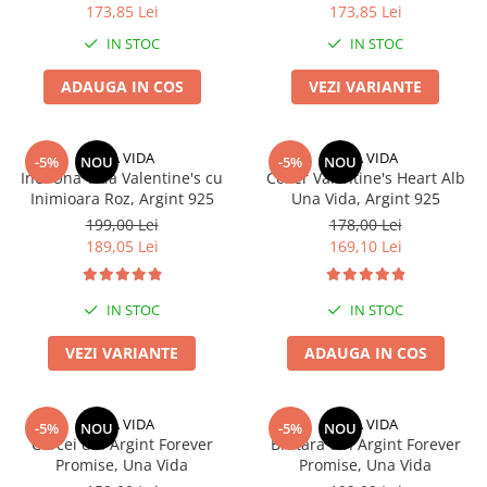
173,85 Lei
173,85 Lei
IN STOC
IN STOC
ADAUGA IN COS
VEZI VARIANTE
UNA VIDA
UNA VIDA
-5%
NOU
-5%
NOU
Inel Una Vida Valentine's cu
Colier Valentine's Heart Alb
Inimioara Roz, Argint 925
Una Vida, Argint 925
199,00 Lei
178,00 Lei
189,05 Lei
169,10 Lei
IN STOC
IN STOC
VEZI VARIANTE
ADAUGA IN COS
UNA VIDA
UNA VIDA
-5%
NOU
-5%
NOU
Cercei din Argint Forever
Bratara din Argint Forever
Promise, Una Vida
Promise, Una Vida