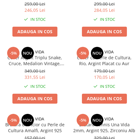
14K și Sidef Natural
259,00 Lei
299,00 Lei
246,05 Lei
284,05 Lei
IN STOC
IN STOC
ADAUGA IN COS
ADAUGA IN COS
UNA VIDA
UNA VIDA
-5%
NOU
-5%
NOU
Colier Argint Triplu Snake,
Colier cu Perle de Cultura,
Cruce, Medalion Vintage,
Rio, Argint Placat cu Aur
Placat cu Aur
349,00 Lei
179,00 Lei
331,55 Lei
170,05 Lei
IN STOC
IN STOC
ADAUGA IN COS
ADAUGA IN COS
UNA VIDA
UNA VIDA
-5%
NOU
-5%
NOU
Bratara de Picior cu Perle de
Bratara Tennis Una Vida
Cultura Amalfi, Argint 925
2mm, Argint 925, Zirconiu Alb
157,00 Lei
329,00 Lei