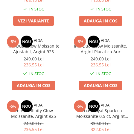
168,15 Lei
113,05 Lei
IN STOC
IN STOC
VEZI VARIANTE
ADAUGA IN COS
UNA VIDA
UNA VIDA
-5%
NOU
-5%
NOU
Inel Dual Glow Moissanite
Inel Dual Glow Moissanite,
Ajustabil, Argint 925
Argint Placat cu Aur
249,00 Lei
249,00 Lei
236,55 Lei
236,55 Lei
IN STOC
IN STOC
ADAUGA IN COS
ADAUGA IN COS
UNA VIDA
UNA VIDA
-5%
NOU
-5%
NOU
Cercei Infinity Glow
Cercei Royal Spark cu
Moissanite, Argint 925
Moissanite 0.5 ct, Argint
Placat cu Aur
249,00 Lei
339,00 Lei
236,55 Lei
322,05 Lei