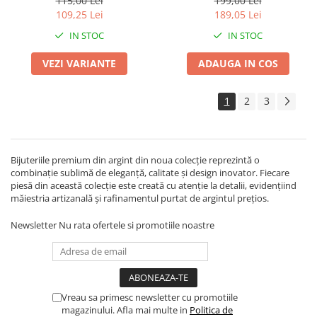
115,00 Lei
199,00 Lei
109,25 Lei
189,05 Lei
IN STOC
IN STOC
VEZI VARIANTE
ADAUGA IN COS
1
2
3
Bijuteriile premium din argint din noua colecție reprezintă o
combinație sublimă de eleganță, calitate și design inovator. Fiecare
piesă din această colecție este creată cu atenție la detalii, evidențiind
măiestria artizanală și rafinamentul purtat de argintul prețios.
Newsletter
Nu rata ofertele si promotiile noastre
Vreau sa primesc newsletter cu promotiile
magazinului. Afla mai multe in
Politica de