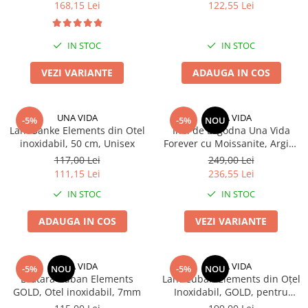
168,15 Lei
122,55 Lei
IN STOC
IN STOC
VEZI VARIANTE
ADAUGA IN COS
UNA VIDA
UNA VIDA
-5%
-5%
NOU
Lant Sanke Elements din Otel
Inel de Logodna Una Vida
inoxidabil, 50 cm, Unisex
Forever cu Moissanite, Argint
925
117,00 Lei
249,00 Lei
111,15 Lei
236,55 Lei
IN STOC
IN STOC
ADAUGA IN COS
VEZI VARIANTE
UNA VIDA
UNA VIDA
-5%
NOU
-5%
NOU
Bratara Cuban Elements
Lant Cuban Elements din Oțel
GOLD, Otel inoxidabil, 7mm
Inoxidabil, GOLD, pentru
bărbați – 12 mm, cu zirconiu