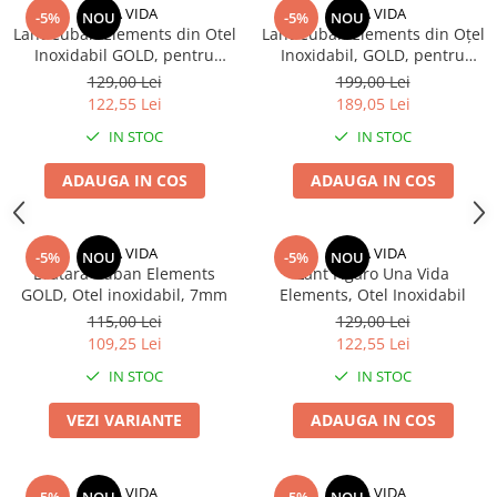
UNA VIDA
UNA VIDA
-5%
NOU
-5%
NOU
Lant Cuban Elements din Otel
Lant Cuban Elements din Oțel
Inoxidabil GOLD, pentru
Inoxidabil, GOLD, pentru
barbati, 6 mm
bărbați – 12 mm, cu zirconiu
129,00 Lei
199,00 Lei
122,55 Lei
189,05 Lei
IN STOC
IN STOC
ADAUGA IN COS
ADAUGA IN COS
UNA VIDA
UNA VIDA
-5%
NOU
-5%
NOU
Bratara Cuban Elements
Lant Figaro Una Vida
GOLD, Otel inoxidabil, 7mm
Elements, Otel Inoxidabil
115,00 Lei
129,00 Lei
109,25 Lei
122,55 Lei
IN STOC
IN STOC
VEZI VARIANTE
ADAUGA IN COS
UNA VIDA
UNA VIDA