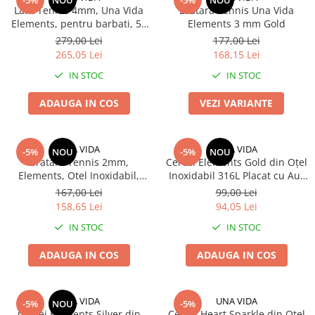
-5%
NOU
-5%
NOU
Lant Tennis 4mm, Una Vida
Bratara Tennis Una Vida
Elements, pentru barbati, 55
Elements 3 mm Gold
cm
279,00 Lei
177,00 Lei
265,05 Lei
168,15 Lei
IN STOC
IN STOC
ADAUGA IN COS
VEZI VARIANTE
UNA VIDA
UNA VIDA
-5%
NOU
-5%
NOU
Bratara Tennis 2mm,
Cercei Elements Gold din Oțel
Elements, Otel Inoxidabil,
Inoxidabil 316L Placat cu Aur
Zirconiu Alb
18K
167,00 Lei
99,00 Lei
158,65 Lei
94,05 Lei
IN STOC
IN STOC
ADAUGA IN COS
ADAUGA IN COS
UNA VIDA
UNA VIDA
-5%
NOU
-5%
Cercei Elements Silver din
Cercei Heart Sparkle din Oțel