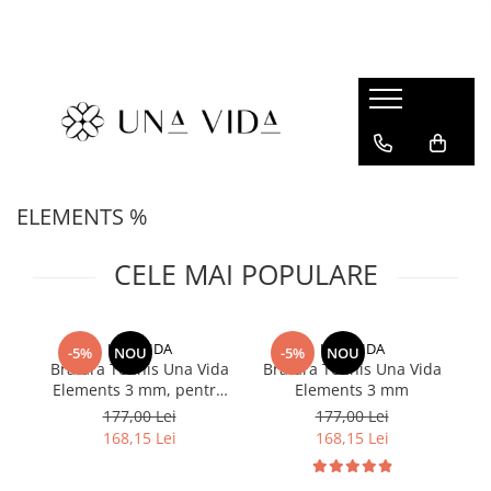
SUMMER
Cadouri pentru EA
Cadouri pentru EL
CADOURI sub 150 lei - EA
ELEMENTS %
CADOURI sub 150 lei - EL
CELE MAI POPULARE
UNA VIDA
UNA VIDA
-5%
NOU
-5%
NOU
Bratara Tennis Una Vida
Bratara Tennis Una Vida
La
Elements 3 mm, pentru
Elements 3 mm
O
barbati
177,00 Lei
177,00 Lei
168,15 Lei
168,15 Lei