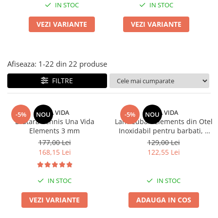
IN STOC
IN STOC
VEZI VARIANTE
VEZI VARIANTE
Afiseaza:
1-
22
din
22
produse
FILTRE
UNA VIDA
UNA VIDA
-5%
NOU
-5%
NOU
Bratara Tennis Una Vida
Lant Cuban Elements din Otel
Elements 3 mm
Inoxidabil pentru barbati, 6
mm
177,00 Lei
129,00 Lei
168,15 Lei
122,55 Lei
IN STOC
IN STOC
VEZI VARIANTE
ADAUGA IN COS