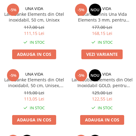
UNA VIDA
UNA VIDA
-5%
-5%
NOU
Lant Sanke Elements din Otel
Bratara Tennis Una Vida
inoxidabil, 50 cm, Unisex
Elements 3 mm, pentru
barbati
117,00 Lei
177,00 Lei
111,15 Lei
168,15 Lei
IN STOC
IN STOC
ADAUGA IN COS
VEZI VARIANTE
UNA VIDA
UNA VIDA
-5%
-5%
NOU
Lant Sanke Elements din Otel
Lant Cuban Elements din Otel
inoxidabil, 50 cm, Unisex,
Inoxidabil GOLD, pentru
GOLD
barbati, 4mm
119,00 Lei
129,00 Lei
113,05 Lei
122,55 Lei
IN STOC
IN STOC
ADAUGA IN COS
ADAUGA IN COS