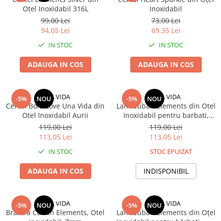
Oțel Inoxidabil 316L
Inoxidabil
99,00 Lei
73,00 Lei
94,05 Lei
69,35 Lei
IN STOC
IN STOC
ADAUGA IN COS
ADAUGA IN COS
UNA VIDA
UNA VIDA
-5%
NOU
-5%
NOU
Cercei Bold Love Una Vida din
Lant Cuban Elements din Otel
Otel Inoxidabil Aurii
Inoxidabil pentru barbati,
4mm
119,00 Lei
119,00 Lei
113,05 Lei
113,05 Lei
IN STOC
STOC EPUIZAT
ADAUGA IN COS
INDISPONIBIL
UNA VIDA
UNA VIDA
-5%
NOU
-5%
NOU
Bratara Cuban Elements, Otel
Lant Cuban Elements din Oțel