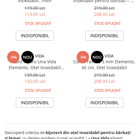
inoxidabil, 7mm
Inoxidabil pentru bărbați – 12
mm, cu zirconiu
119,00 Lei
219,00 Lei
113,05 Lei
208,05 Lei
STOC EPUIZAT
STOC EPUIZAT
INDISPONIBIL
INDISPONIBIL
UNA VIDA
UNA VIDA
-5%
NOU
-5%
NOU
Lant Figaro Una Vida
Colier Tennis 3 mm Elements,
Elements, Otel Inoxidabil
45 cm, Otel Inoxidabil
GOLD
139,00 Lei
219,00 Lei
132,05 Lei
208,05 Lei
STOC EPUIZAT
STOC EPUIZAT
INDISPONIBIL
INDISPONIBIL
Descoperă colecția de
bijuterii din oțel inoxidabil pentru bărbați
și femei
, cu design modern și preț accesibil. La
Una Vida
găsești