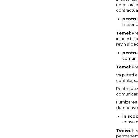
necesara pe
contractua
pentru 
materie 
Temei
: P
in acest sc
revin si dec
pentru
comunica
Temei
: P
Va puteti 
contului, s
Pentru deza
comunicari 
Furnizarea
dumneavoas
in scop
consum, 
Temei
: P
permanent e