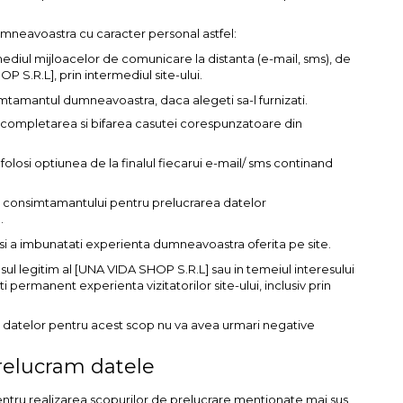
dumneavoastra cu caracter personal astfel:
mediul mijloacelor de comunicare la distanta (e-mail, sms), de
 S.R.L], prin intermediul site-ului.
tamantul dumneavoastra, daca alegeti sa-l furnizati.
 completarea si bifarea casutei corespunzatoare din
losi optiunea de la finalul fiecarui e-mail/ sms continand
ii consimtamantului pentru prelucrarea datelor
.
ul si a imbunatati experienta dumneavoastra oferita pe site.
ul legitim al [UNA VIDA SHOP S.R.L] sau in temeiul interesului
 permanent experienta vizitatorilor site-ului, inclusiv prin
i datelor pentru acest scop nu va avea urmari negative
prelucram datele
ntru realizarea scopurilor de prelucrare mentionate mai sus.