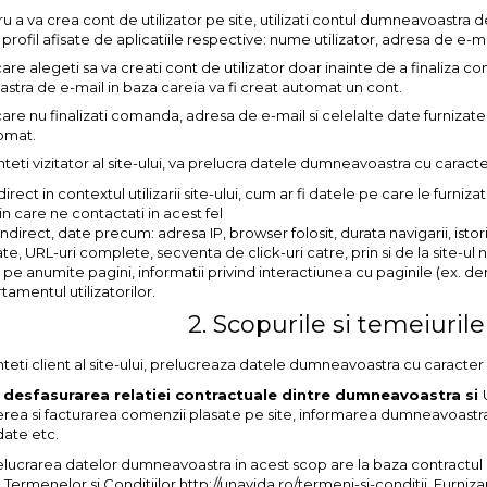
u a va crea cont de utilizator pe site, utilizati contul dumneavoastr
profil afisate de aplicatiile respective: nume utilizator, adresa de e-ma
 care alegeti sa va creati cont de utilizator doar inainte de a finaliza 
tra de e-mail in baza careia va fi creat automat un cont.
 care nu finalizati comanda, adresa de e-mail si celelalte date furnizat
tomat.
teti vizitator al site-ului, va prelucra datele dumneavoastra cu caracte
irect in contextul utilizarii site-ului, cum ar fi datele pe care le furnizati
n care ne contactati in acest fel
ndirect, date precum: adresa IP, browser folosit, durata navigarii, istori
ate, URL-uri complete, secventa de click-uri catre, prin si de la site-ul 
r pe anumite pagini, informatii privind interactiunea cu paginile (ex. d
amentul utilizatorilor.
2. Scopurile si temeiurile
teti client al site-ului, prelucreaza datele dumneavoastra cu caracter 
 desfasurarea relatiei contractuale dintre dumneavoastra si
rea si facturarea comenzii plasate pe site, informarea dumneavoastra 
ate etc.
lucrarea datelor dumneavoastra in acest scop are la baza contractul 
l Termenelor si Conditiilor http://unavida.ro/termeni-si-conditii. Fur