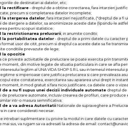
goriile de destinatari ai datelor, etc;
 la rectificare
- dreptul de a obtine corectarea, fara intarzieri justif
ficate, precum si completarea datelor incomplete;
l la stergerea datelor
, fara intarzieri nejustificate, ("dreptul de a fi
rii de stergere a datelor, sa anonimizeze aceste date (lipsindu-le astfel
rea pentru scopuri statistice;
 la restrictionarea prelucrarii
, in anumite conditii;
 la portabilitatea datelor
- dreptul de a primi datele cu caracter p
un format usor de citit, precum si dreptul ca aceste date sa fie transmi
ite conditiile prevazute de lege;
 la opozitie
a ce priveste activitatile de prelucrare se poate exercita prin transmit
ce moment, din motive legate de situatia particulara in care se afla per
 interesului legitim al UNA VIDA SHOP S.R.L sau in temeiul interesului 
egitime si imperioase care justifica prelucarea si care prevaleaza asupr
scopul este constatarea, exercitarea sau apararea unui drept in instant
ce moment, in mod gratuit si fara nicio justificare, ca datele care o viz
l de a nu fi supus unei decizii individuale automate
dreptul de 
ti de prelucrare automate, inclusiv crearea de profiluri, care produce
imilar intr-o masura semnificativa;
l de a va adresa Autoritatii
Nationale de supraveghere a Prelucrar
a in care considerati necesar.
e intrebari suplimentare cu privire la modul in care datele cu caracter
 mai sus, va rugam sa va adresati la adresa de email: contact@unavi