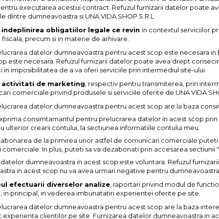
ntru executarea acestui contract. Refuzul furnizarii datelor poate ave
le dintre dumneavoastra si UNA VIDA SHOP S.R.L
indeplinirea obligatiilor legale ce revin
in contextul serviciilor pr
fiscala, precum si in materie de arhivare.
relucrarea datelor dumneavoastra pentru acest scop este necesara in 
op este necesara. Refuzul furnizarii datelor poate avea drept consecint
i in imposibilitatea de a va oferi serviciile prin intermediul site-ului.
 activitati de marketing
, respectiv pentru transmiterea, prin inter
ri comerciale privind produsele si serviciile oferite de UNA VIDA SHOP 
relucrarea datelor dumneavoastra pentru acest scop are la baza consim
exprima consimtamantul pentru prelucrarea datelor in acest scop prin
au ulterior crearii contului, la sectiunea informatiile contului meu.
bonarea de la primirea unor astfel de comunicari comerciale puteti fo
comerciale. In plus, puteti sa va dezabonati prin accesarea sectiunii "
 datelor dumneavoastra in acest scop este voluntara. Refuzul furnizar
tra in acest scop nu va avea urmari negative pentru dumneavoastra
ul efectuarii diverselor analize
, raportari privind modul de functio
in principal, in vederea imbunatatiri experientei oferite pe site.
relucrarea datelor dumneavoastra pentru acest scop are la baza intere
xperienta clientilor pe site. Furnizarea datelor dumneavoastra in ace