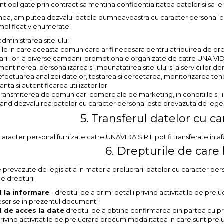
t obligate prin contract sa mentina confidentialitatea datelor si sa le 
a, am putea dezvalui datele dumneavoastra cu caracter personal catre
mplificativ enumerate:
dministrarea site-ului
tiile in care aceasta comunicare ar fi necesara pentru atribuirea de pre
parii lor la diverse campanii promotionale organizate de catre UNA VID
entinerea, personalizarea si imbunatatirea site-ului si a serviciilor der
fectuarea analizei datelor, testarea si cercetarea, monitorizarea tendin
anta si autentificarea utilizatorilor
transmiterea de comunicari comerciale de marketing, in conditiile si 
cand dezvaluirea datelor cu caracter personal este prevazuta de lege
5. Transferul datelor cu c
aracter personal furnizate catre UNAVIDA S.R.L pot fi transferate in 
6. Drepturile de care 
le prevazute de legislatia in materia prelucrarii datelor cu caracter per
e drepturi:
l la informare
- dreptul de a primi detalii privind activitatile de p
escrise in prezentul document;
l de acces la date
dreptul de a obtine confirmarea din partea cu pri
privind activitatile de prelucrare precum modalitatea in care sunt prelu