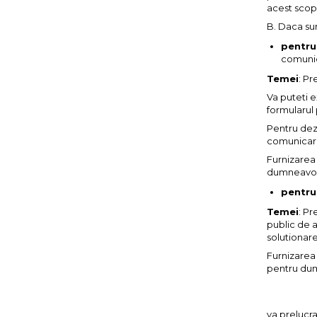
acest scop
B. Daca sun
pentru
comunica
Temei
: P
Va puteti 
formularul 
Pentru deza
comunicari
Furnizarea
dumneavoas
pentru
Temei
: Pr
public de a
solutionare
Furnizarea
pentru du
va prelucr