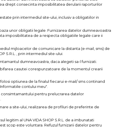
a drept consecinta imposibilitatea derularii raporturilor
estate prin intermediul site-ului, inclusiv a obligatiilor in
baza unor obligatii legale. Furnizarea datelor dumneavoastra
a imposibilitatea de a respecta obligatiile legale care ii
mediul mijloacelor de comunicare la distanta (e-mail, sms) de
S.R.L. , prin intermediul site-ului.
tamantul dumneavoastra, daca alegeti sa-l furnizati.
 bifarea casutei corespunzatoare de la momentul crearii
losi optiunea de la finalul fiecarui e-mail/ sms continand
Informatiile contului meu".
ii consimtamantului pentru prelucrarea datelor
.
nare a site-ului, realizarea de profiluri de preferinte de
sul legitim al UNA VIDA SHOP S.R.L. de a imbunatati
st scop este voluntara. Refuzul furnizarii datelor pentru