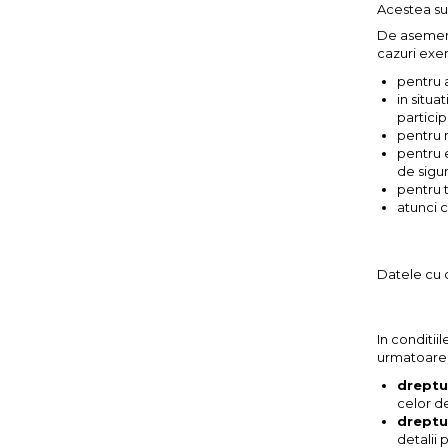
Acestea sun
De asemene
cazuri exe
pentru a
in situa
partici
pentru m
pentru e
de sigur
pentru 
atunci 
Datele cu c
In conditii
urmatoarel
dreptu
celor d
dreptu
detalii 