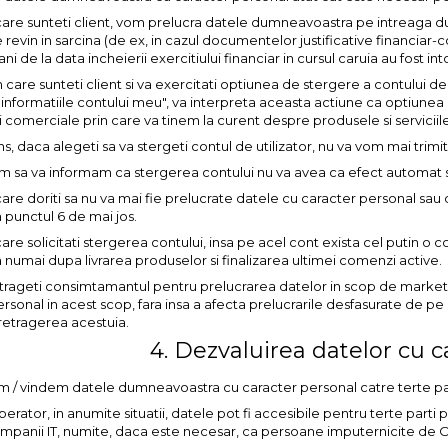
 care sunteti client, vom prelucra datele dumneavoastra pe intreaga dur
 revin in sarcina (de ex, in cazul documentelor justificative financia
ni de la data incheierii exercitiului financiar in cursul caruia au fost in
 in care sunteti client si va exercitati optiunea de stergere a contului d
"informatiile contului meu", va interpreta aceasta actiune ca optiun
comerciale prin care va tinem la curent despre produsele si serviciile o
ns, daca alegeti sa va stergeti contul de utilizator, nu va vom mai trimit
rim sa va informam ca stergerea contului nu va avea ca efect automat
 care doriti sa nu va mai fie prelucrate datele cu caracter personal sau
a punctul 6 de mai jos.
 care solicitati stergerea contului, insa pe acel cont exista cel putin 
a numai dupa livrarea produselor si finalizarea ultimei comenzi active.
trageti consimtamantul pentru prelucrarea datelor in scop de market
ersonal in acest scop, fara insa a afecta prelucrarile desfasurate d
retragerea acestuia.
4. Dezvaluirea datelor cu c
em / vindem datele dumneavoastra cu caracter personal catre terte par
erator, in anumite situatii, datele pot fi accesibile pentru terte parti p
ompanii IT, numite, daca este necesar, ca persoane imputernicite de 