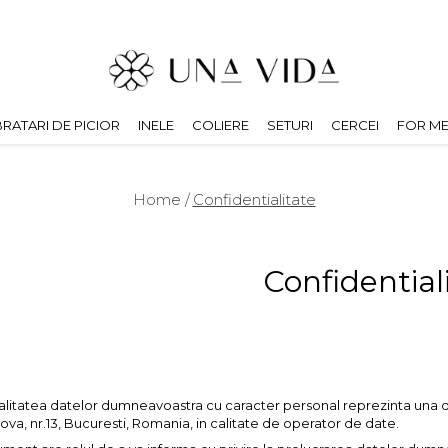
BRATARI DE PICIOR
INELE
COLIERE
SETURI
CERCEI
FOR M
Home /
Confidentialitate
Confidential
alitatea datelor dumneavoastra cu caracter personal reprezinta una di
rova, nr.13, Bucuresti, Romania, in calitate de operator de date.