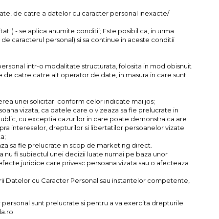
icate, de catre a datelor cu caracter personal inexacte/
 uitat") - se aplica anumite conditii; Este posibil ca, in urma
 de caracterul personal) si sa continue in aceste conditii
ersonal intr-o modalitate structurata, folosita in mod obisnuit
se de catre catre alt operator de date, in masura in care sunt
erea unei solicitari conform celor indicate mai jos;
soana vizata, ca datele care o vizeaza sa fie prelucrate in
public, cu exceptia cazurilor in care poate demonstra ca are
a intereselor, drepturilor si libertatilor persoanelor vizate
a;
eaza sa fie prelucrate in scop de marketing direct.
a nu fi subiectul unei decizii luate numai pe baza unor
 efecte juridice care privesc persoana vizata sau o afecteaza
ii Datelor cu Caracter Personal sau instantelor competente,
 personal sunt prelucrate si pentru a va exercita drepturile
da.ro