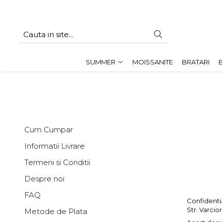
SUMMER
Cadouri pentru EA
SUMMER
MOISSANITE
BRATARI
Cadouri pentru EL
CADOURI sub 150 lei - EA
CADOURI sub 150 lei - EL
Cum Cumpar
Informatii Livrare
Termeni si Conditii
Despre noi
FAQ
Confidenti
Str. Varcio
Metode de Plata