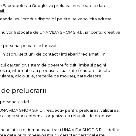
a de Facebook sau Google, va prelucra urmatoarele date
il.
comanda unui produs disponibil pe site, se va solicita adresa
e nu vor fi stocate de UNA VIDA SHOP S.R.L , iar contul creat va
r personal pe care le furnizati:
 in cadrul sectiunii de contact / intrebari / reclamatii, in
cul cautarilor, sistem de operare folosit, limba si pagini
nostru, informatii sau produse vizualizate / cautate, durata
erularea, click-urile, trecerile de mouse), date despre
 de prelucrarii
personal astfel:
UNA VIDA SHOP S.R.L.
, respectiv pentru preluarea, validarea,
asupra starii comenzii, organizarea returului de produse
incheiat intre dumneavoastra si UNA VIDA SHOP S.R.L., definit
nizarea datelor dumneavoastra cu caracter personal este