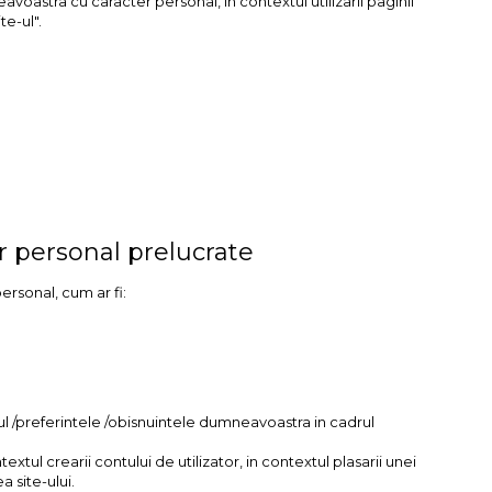
oastra cu caracter personal, in contextul utilizarii paginii
te-ul".
er personal prelucrate
ersonal, cum ar fi:
ul /preferintele /obisnuintele dumneavoastra in cadrul
xtul crearii contului de utilizator, in contextul plasarii unei
a site-ului.