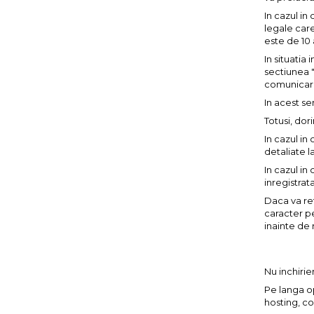
In cazul in
legale care
este de 10 a
In situatia
sectiunea 
comunicari 
In acest se
Totusi, do
In cazul in
detaliate l
In cazul in
inregistrat
Daca va re
caracter p
inainte de 
Nu inchiri
Pe langa op
hosting, c