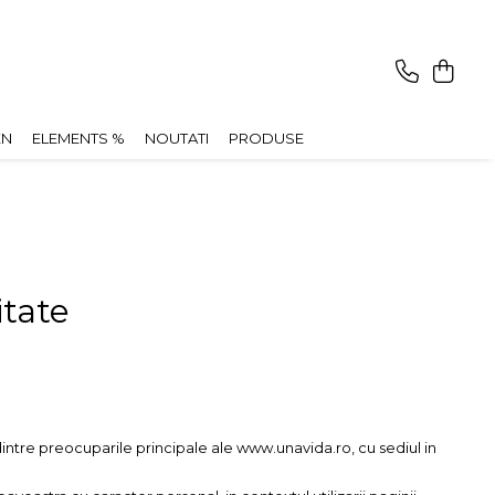
EN
ELEMENTS %
NOUTATI
PRODUSE
itate
ntre preocuparile principale ale www.unavida.ro, cu sediul in