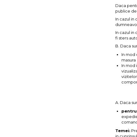
Daca pentr
publice de 
In cazul in
dumneavoas
In cazul in
fi sters au
B. Daca sun
In mod d
masura i
In mod i
vizualiz
vizitelo
comport
A. Daca sun
pentru
expedie
comand
Temei:
Pre
in cuprinsu