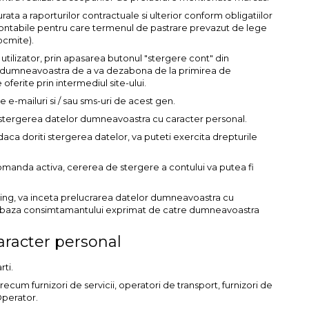
ata a raporturilor contractuale si ulterior conform obligatiilor
r-contabile pentru care termenul de pastrare prevazut de lege
tocmite).
e utilizator, prin apasarea butonul "stergere cont" din
ea dumneavoastra de a va dezabona de la primirea de
ferite prin intermediul site-ului.
e e-mailuri si / sau sms-uri de acest gen.
 stergerea datelor dumneavoastra cu caracter personal.
 daca doriti stergerea datelor, va puteti exercita drepturile
o comanda activa, cererea de stergere a contului va putea fi
ing, va inceta prelucrarea datelor dumneavoastra cu
e pe baza consimtamantului exprimat de catre dumneavoastra
aracter personal
ti.
recum furnizori de servicii, operatori de transport, furnizori de
Operator.