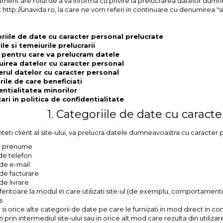
ent are rolul de a va informa cu privire la prelucrarea datelor dumneav
 http://unavida.ro, la care ne vom referi in continuare cu denumirea "si
riile de date cu caracter personal prelucrate
le si temeiurile prelucrarii
 pentru care va prelucram datele
uirea datelor cu caracter personal
erul datelor cu caracter personal
ile de care beneficiati
entialitatea minorilor
ari in politica de confidentialitate
1. Categoriile de date cu caract
teti client al site-ului, va prelucra datele dumneavoastra cu caracter p
i prenume
e telefon
de e-mail
de facturare
de livrare
feritoare la modul in care utilizati site-ul (de exemplu, comportament
s
i orice alte categorii de date pe care le furnizati in mod direct in conte
prin intermediul site-ului sau in orice alt mod care rezulta din utilizare