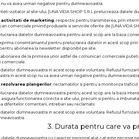
 nu va avea urmari negative pentru dumneavoastra.
teti vizitator al site-ului, [UNA VIDA SHOP S.R.L prelucreaza datele 
 activitati de marketing
, respectiv pentru transmiterea, prin inter
ri comerciale privind produsele si serviciile oferite de [UNA VIDA SHOP
relucrarea datelor dumneavoastra pentru acest scop are la baza consim
exprima consimtamantul pentru prelucrarea datelor in acest scop prin
pentru abonarea la newsletter disponibil pe site.
bonarea de la primirea unor astfel de comunicari comerciale puteti fo
 comerciale.
 datelor dumneavoastra in acest scop este voluntara. Refuzul furnizar
tra in acest scop nu va avea urmari negative pentru dumneavoastra
 rezolvarea plangerilor
, reclamatiilor si pentru a monitoriza trafic
elucrarea datelor dumneavoastra pentru acest scop are la baza interes
 asigura functionarea corecta a site-ului, precum si pentru a imbunatati
a diferitelor comentarii, intrebari sau reclamatii.
 datelor dumneavoastra in acest scop este voluntara. Refuzul furnizari
mneavoastra.
3. Durata pentru care va 
a datele dumneavoastra cu caracter personal atat cat este necesar pe