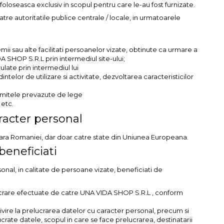
foloseasca exclusiv in scopul pentru care le-au fost furnizate.
 autoritatile publice centrale / locale, in urmatoarele
mii sau alte facilitati persoanelor vizate, obtinute ca urmare a
A SHOP S.R.L prin intermediul site-ului;
ulate prin intermediul lui
telor de utilizare si activitate, dezvoltarea caracteristicilor
limitele prevazute de lege
 etc.
aracter personal
afara Romaniei, dar doar catre state din Uniunea Europeana.
beneficiati
sonal, in calitate de persoane vizate, beneficiati de
relucrare efectuate de catre UNA VIDA SHOP S.R.L , conform
vire la prelucrarea datelor cu caracter personal, precum si
crate datele, scopul in care se face prelucrarea, destinatarii