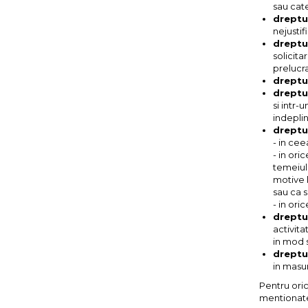
sau cate
dreptul
nejusti
dreptu
solicita
prelucra
dreptul
dreptul
si intr-
indeplin
dreptul
- in cee
- in ori
temeiul
motive l
sau ca 
- in ori
dreptu
activita
in mod s
dreptu
in masur
Pentru oric
mentionate