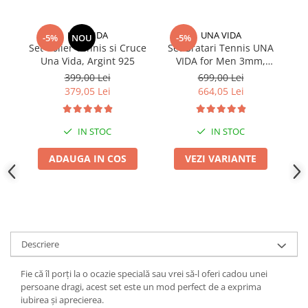
UNA VIDA
UNA VIDA
-5%
NOU
-5%
Set Colier Tennis si Cruce
Set Bratari Tennis UNA
Se
Una Vida, Argint 925
VIDA for Men 3mm,
A
Argint 925
399,00 Lei
699,00 Lei
379,05 Lei
664,05 Lei
IN STOC
IN STOC
ADAUGA IN COS
VEZI VARIANTE
Descriere
Fie că îl porți la o ocazie specială sau vrei să-l oferi cadou unei
persoane dragi, acest set este un mod perfect de a exprima
iubirea și aprecierea.