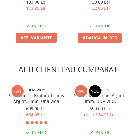
183,00 Lei
139,00 Lei
173,85 Lei
132,05 Lei
IN STOC
IN STOC
VEZI VARIANTE
ADAUGA IN COS
ALTI CLIENTI AU CUMPARAT
UNA VIDA
UNA VIDA
-5%
-5%
NOU
Set Colier si Bratara Tennis
Set Bratari Tennis Argint,
Argint, 3mm, Una Vida
3mm, UNA VIDA
699,00 Lei
699,00 Lei
664,05 Lei
de la 664,05 Lei
IN STOC
IN STOC