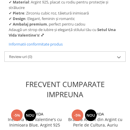
✔
Material
: Argint 925, placat cu rodiu pentru protecție și
strălucire
✔
Pietre
: Zirconiu cubic roz, tăietură inimioară
✔
Design
: Elegant, feminin și romantic
✔
Ambalaj premium
, perfect pentru cadou
Adaugă un strop de iubire și eleganță stilului tău cu
Setul Una
Vida Valentine's
! 💕
Informatii conformitate produs
Review-uri
(0)
FRECVENT CUMPARATE
IMPREUNA
UNA VIDA
UNA VIDA
-5%
NOU
-5%
NOU
Inel Una Vida Valentine's cu
Bratara Amalfi din Argint cu
Inimioara Blue, Argint 925
Perle de Cultura, Auriu