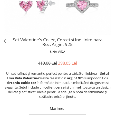
Set Valentine's Colier, Cercei si Inel Inimioara
Roz, Argint 925
UNA VIDA
419,00 Lei
398,05 Lei
Un set rafinat și romantic, perfect pentru a sărbători iubirea –
Setul
Una Vida Valentine's
este realizat din
argint 925
și împodobit cu
zirconiu cubic roz
în formă de inimioară, simbolizând dragostea și
eleganța. Setul include un
colier
,
cercei
și un
inel
, toate cu un design
delicat și sofisticat, ideale pentru a adăuga o notă de feminitate și
strălucire oricărei ținute.
Marime
: