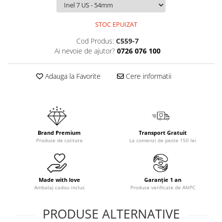
STOC EPUIZAT
Cod Produs:
C559-7
Ai nevoie de ajutor?
0726 076 100
Adauga la Favorite
Cere informatii
Brand Premium
Transport Gratuit
Produse de calitate
La comenzi de peste 150 lei
Made with love
Garanție 1 an
Ambalaj cadou inclus
Produse verificate de ANPC
PRODUSE ALTERNATIVE