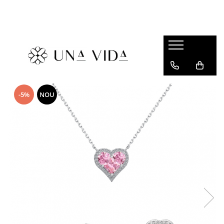
SUMMER
Cadouri pentru EA
Cadouri pentru EL
CADOURI sub 150 lei - EA
-5%
NOU
CADOURI sub 150 lei - EL