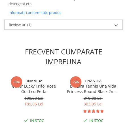
detergent etc.
Informatii conformitate produs
Review-uri
(1)
FRECVENT CUMPARATE
IMPREUNA
UNA VIDA
UNA VIDA
-5%
-5%
Colier Lucky Trifoi Rose
Bratara Tennis Una Vida
Gold cu Perla
Princess Round Black 2mm,
Argint 925
199,00 Lei
319,00 Lei
189,05 Lei
303,05 Lei
IN STOC
IN STOC