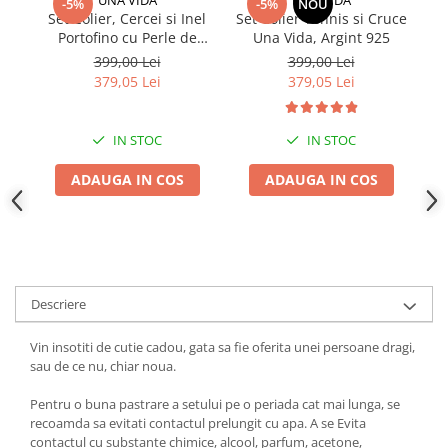
UNA VIDA
UNA VIDA
-5%
-5%
NOU
Set Colier, Cercei si Inel
Set Colier Tennis si Cruce
S
Portofino cu Perle de
Una Vida, Argint 925
Cultura, Argint
399,00 Lei
399,00 Lei
379,05 Lei
379,05 Lei
IN STOC
IN STOC
ADAUGA IN COS
ADAUGA IN COS
Descriere
Vin insotiti de cutie cadou, gata sa fie oferita unei persoane dragi,
sau de ce nu, chiar noua.
Pentru o buna pastrare a setului pe o periada cat mai lunga, se
recoamda sa evitati contactul prelungit cu apa. A se Evita
contactul cu substante chimice, alcool, parfum, acetone,