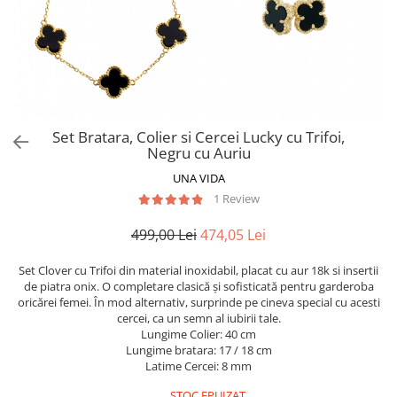
Set Bratara, Colier si Cercei Lucky cu Trifoi,
Negru cu Auriu
UNA VIDA
1 Review
499,00 Lei
474,05 Lei
Set Clover cu Trifoi din material inoxidabil, placat cu aur 18k si insertii
de piatra onix. O completare clasică și sofisticată pentru garderoba
oricărei femei. În mod alternativ, surprinde pe cineva special cu acesti
cercei, ca un semn al iubirii tale.
Lungime Colier: 40 cm
Lungime bratara: 17 / 18 cm
Latime Cercei: 8 mm
STOC EPUIZAT