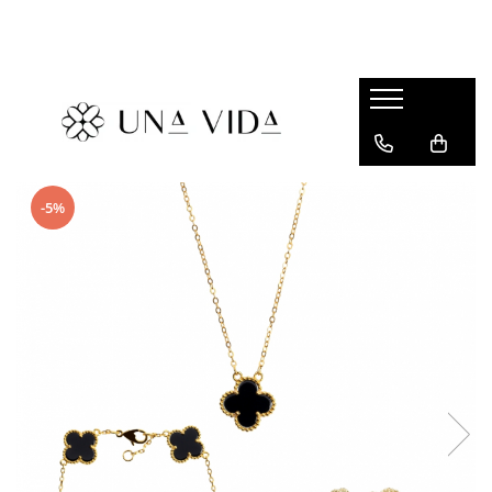
SUMMER
Cadouri pentru EA
Cadouri pentru EL
CADOURI sub 150 lei - EA
-5%
CADOURI sub 150 lei - EL