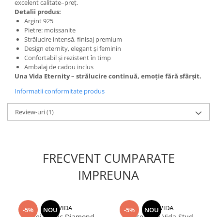
excelent calitate–preț.
Detalii produs:
Argint 925
Pietre: moissanite
Strălucire intensă, finisaj premium
Design eternity, elegant și feminin
Confortabil și rezistent în timp
Ambalaj de cadou inclus
Una Vida Eternity – strălucire continuă, emoție fără sfârșit.
Informatii conformitate produs
Review-uri
(1)
FRECVENT CUMPARATE
IMPREUNA
UNA VIDA
UNA VIDA
-5%
NOU
-5%
NOU
Cercei Magic Diamond
Cercei Una Vida Stud