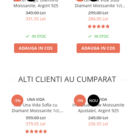
Moissanite, Argint 925
Diamant Moissanite 1ct
Gold, Argint 925
349,00 Lei
299,00 Lei
331,55 Lei
284,05 Lei
IN STOC
IN STOC
ADAUGA IN COS
ADAUGA IN COS
ALTI CLIENTI AU CUMPARAT
UNA VIDA
UNA VIDA
-5%
-5%
NOU
Inel Una Vida Sofia cu
Inel Dual Glow Moissanite
Diamant Moissanite 1ct,
Ajustabil, Argint 925
Argint 925
399,00 Lei
249,00 Lei
379,05 Lei
236,55 Lei