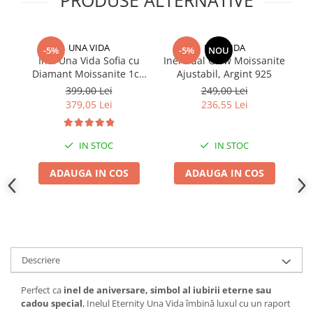
PRODUSE ALTERNATIVE
UNA VIDA
UNA VIDA
-5%
-5%
NOU
Inel Una Vida Sofia cu
Inel Dual Glow Moissanite
In
Diamant Moissanite 1ct,
Ajustabil, Argint 925
cu
Argint 925
399,00 Lei
249,00 Lei
379,05 Lei
236,55 Lei
IN STOC
IN STOC
ADAUGA IN COS
ADAUGA IN COS
Descriere
Perfect ca
inel de aniversare, simbol al iubirii eterne sau
cadou special
, Inelul Eternity Una Vida îmbină luxul cu un raport