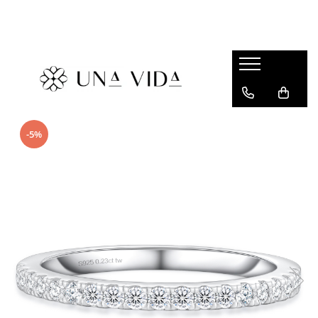
SUMMER
Cadouri pentru EA
Cadouri pentru EL
CADOURI sub 150 lei - EA
-5%
CADOURI sub 150 lei - EL