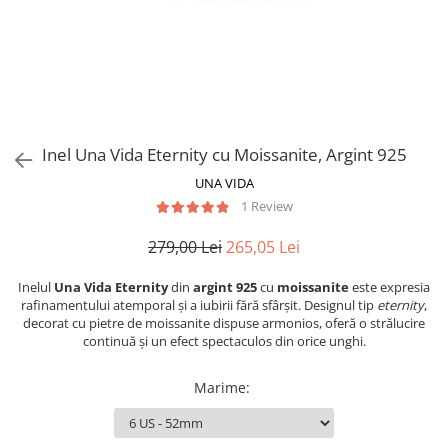
Inel Una Vida Eternity cu Moissanite, Argint 925
UNA VIDA
1 Review
279,00 Lei
265,05 Lei
Inelul
Una Vida Eternity
din
argint 925
cu
moissanite
este expresia
rafinamentului atemporal și a iubirii fără sfârșit. Designul tip
eternity
,
decorat cu pietre de moissanite dispuse armonios, oferă o strălucire
continuă și un efect spectaculos din orice unghi.
Marime
: