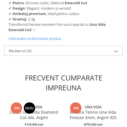
✔
Piatra
: Zirconiu cubic, tăietură
Emerald Cut
✔
Design
: Elegant, modern și versatil
✔
Ambalaj premium
, ideal pentru cadou
✔
Gramaj:
2.3g
Transformă fiecare moment într-unul special cu
Una Vida
Emerald Cut
! ✨
Informatii conformitate produs
Review-uri
(0)
FRECVENT CUMPARATE
IMPREUNA
UNA VIDA
UNA VIDA
-5%
NOU
-5%
Cercei Una Vida Diamond
Bratara Tennis Una Vida
Cut Alb, Argint
Finesse 2mm, Argint 925
119,00 Lei
379,00 Lei