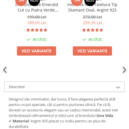
-5%
NOU
-5%
NOU
Inel Una Vida Emerald
Inel Una Vida Taietura Tip
Co
Cut cu Piatra Verde,
Diamant Oval, Argint 925
Pe
Argint 925
199,00 Lei
273,00 Lei
189,05 Lei
259,35 Lei
IN STOC
IN STOC
VEZI VARIANTE
VEZI VARIANTE
Descriere
Designul său minimalist, dar luxos, îl face alegerea perfectă atât
pentru ocazii speciale, cât și pentru purtarea zilnică. Fie că îți
dorești un accesoriu elegant sau un cadou memorabil, acest inel
simbolizează rafinamentul și stilul unic al brandului
Una Vida
.
✔
Material
: Argint 925 placat cu rodiu pentru un plus de
durabilitate