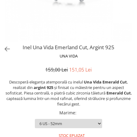
Inel Una Vida Emerland Cut, Argint 925
UNA VIDA
159,00 Lei
151,05 Lei
Descoperă eleganța atemporală cu inelul
Una Vida Emerald Cut
,
realizat din
argint 925
și finisat cu măiestrie pentru un aspect
sofisticat. Piesa centrală, o piatră cubic zirconia tăietură
Emerald Cut
,
captează lumina într-un mod rafinat, oferind strălucire și profunzime
fiecărui gest.
Marime
:
STOC EPUIZAT