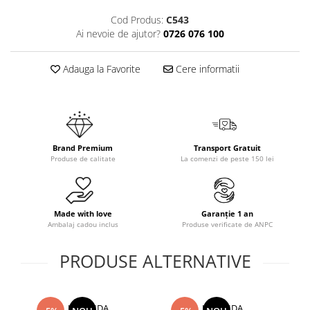
Cod Produs:
C543
Ai nevoie de ajutor?
0726 076 100
Adauga la Favorite
Cere informatii
Brand Premium
Transport Gratuit
Produse de calitate
La comenzi de peste 150 lei
Made with love
Garanție 1 an
Ambalaj cadou inclus
Produse verificate de ANPC
PRODUSE ALTERNATIVE
UNA VIDA
UNA VIDA