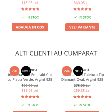
113,05 Lei
360,05 Lei
IN STOC
IN STOC
ADAUGA IN COS
VEZI VARIANTE
ALTI CLIENTI AU CUMPARAT
UNA VIDA
UNA VIDA
-5%
NOU
-5%
NOU
Inel Una Vida Emerald Cut
Inel Una Vida Taietura Tip
cu Piatra Verde, Argint 925
Diamant Oval, Argint 925
199,00 Lei
273,00 Lei
189,05 Lei
259,35 Lei
IN STOC
IN STOC