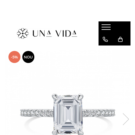
SUMMER
Cadouri pentru EA
Cadouri pentru EL
CADOURI sub 150 lei - EA
-5%
NOU
CADOURI sub 150 lei - EL