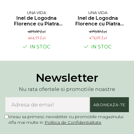
UNA VIDA
UNA VIDA
Inel de Logodna
Inel de Logodna
Florence cu Piatra
Florence cu Piatra
Moissanite 2 ct, Argint
Moissanite 2 ct, Argint
489,00 Lei
499,00 Lei
925
925
464,55 Lei
474,05 Lei
IN STOC
IN STOC
Newsletter
Nu rata ofertele si promotiile noastre
Vreau sa primesc newsletter cu promotiile magazinului.
Afla mai multe in
Politica de Confidentialitate