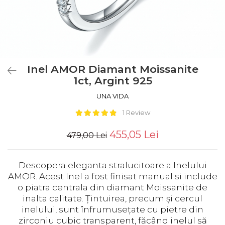
Inel AMOR Diamant Moissanite
1ct, Argint 925
UNA VIDA
1 Review
455,05 Lei
479,00 Lei
Descopera eleganta stralucitoare a Inelului
AMOR. Acest Inel a fost finisat manual si include
o piatra centrala din diamant Moissanite de
inalta calitate. Țintuirea, precum și cercul
inelului, sunt înfrumusețate cu pietre din
zirconiu cubic transparent, făcând inelul să