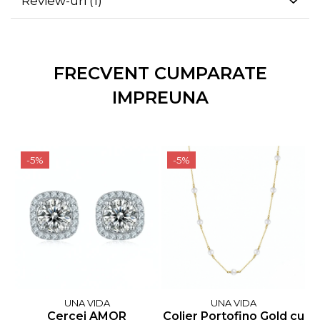
Review-uri
(1)
FRECVENT CUMPARATE
IMPREUNA
-5%
-5%
UNA VIDA
UNA VIDA
Cercei AMOR
Colier Portofino Gold cu
B