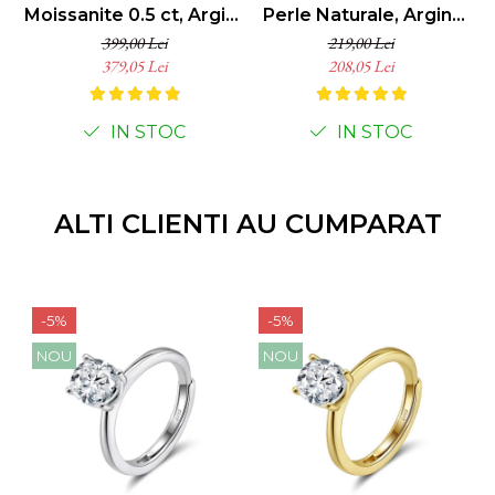
Moissanite 0.5 ct, Argint
Perle Naturale, Argint
925
Placat cu Aur 18k
399,00 Lei
219,00 Lei
379,05 Lei
208,05 Lei
IN STOC
IN STOC
ALTI CLIENTI AU CUMPARAT
-5%
-5%
NOU
NOU