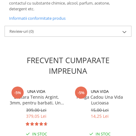
contactul cu substante chimice, alcool, parfum, acetone,
detergent etc.
Informatii conformitate produs
Review-uri
(0)
FRECVENT CUMPARATE
IMPREUNA
UNA VIDA
UNA VIDA
-5%
-5%
Bratara Tennis Argint,
Punga Cadou Una Vida
3mm, pentru barbati, Una
Lucioasa
Vida
399,00 Lei
15,00 Lei
379,05 Lei
14,25 Lei
IN STOC
IN STOC