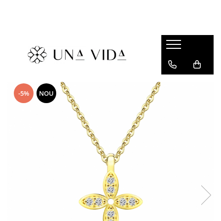
SUMMER
Cadouri pentru EA
Cadouri pentru EL
CADOURI sub 150 lei - EA
-5%
NOU
CADOURI sub 150 lei - EL