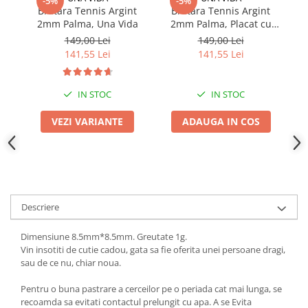
-5%
-5%
Bratara Tennis Argint
Bratara Tennis Argint
Co
2mm Palma, Una Vida
2mm Palma, Placat cu
Pe
Aur
149,00 Lei
149,00 Lei
141,55 Lei
141,55 Lei
IN STOC
IN STOC
VEZI VARIANTE
ADAUGA IN COS
Descriere
Dimensiune 8.5mm*8.5mm. Greutate 1g.
Vin insotiti de cutie cadou, gata sa fie oferita unei persoane dragi,
sau de ce nu, chiar noua.
Pentru o buna pastrare a cerceilor pe o periada cat mai lunga, se
recoamda sa evitati contactul prelungit cu apa. A se Evita