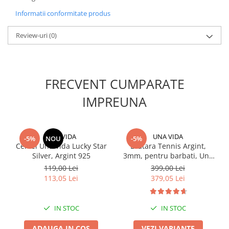
Informatii conformitate produs
Review-uri
(0)
FRECVENT CUMPARATE
IMPREUNA
UNA VIDA
UNA VIDA
-5%
NOU
-5%
Cercei Una Vida Lucky Star
Bratara Tennis Argint,
Silver, Argint 925
3mm, pentru barbati, Una
Vida
119,00 Lei
399,00 Lei
113,05 Lei
379,05 Lei
IN STOC
IN STOC
ADAUGA IN COS
VEZI VARIANTE