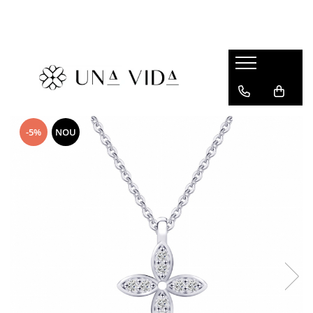
SUMMER
Cadouri pentru EA
Cadouri pentru EL
CADOURI sub 150 lei - EA
-5%
NOU
CADOURI sub 150 lei - EL