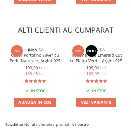
ALTI CLIENTI AU CUMPARAT
UNA VIDA
UNA VIDA
-5%
-5%
NOU
Colier Portofino Silver cu
Inel Una Vida Emerald Cut
Perle Naturale, Argint 925
cu Piatra Verde, Argint 925
199,00 Lei
199,00 Lei
189,05 Lei
189,05 Lei
IN STOC
IN STOC
ADAUGA IN COS
VEZI VARIANTE
Newsletter
Nu rata ofertele si promotiile noastre