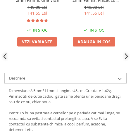
2mm Palma, Una Vida
2mm Palma, Placat cu
Di
Aur
149,00 Lei
149,00 Lei
141,55 Lei
141,55 Lei
IN STOC
IN STOC
VEZI VARIANTE
ADAUGA IN COS
Descriere
Dimensiune 8.5mm*11mm. Lungime 45 cm. Greutate 1.42g.
Vin insotiti de cutie cadou, gata sa fie oferita unei persoane dragi,
sau de ce nu, chiar noua.
Pentru o buna pastrare a cerceilor pe o periada cat mai lunga, se
recoamda sa evitati contactul prelungit cu apa. A se Evita
contactul cu substante chimice, alcool, parfum, acetone,
detergent etc.