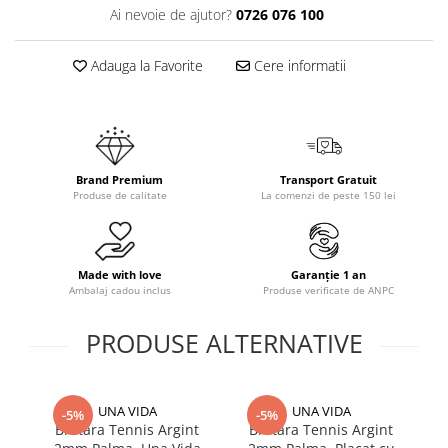
Ai nevoie de ajutor?
0726 076 100
Adauga la Favorite
Cere informatii
Brand Premium
Transport Gratuit
Produse de calitate
La comenzi de peste 150 lei
Made with love
Garanție 1 an
Ambalaj cadou inclus
Produse verificate de ANPC
PRODUSE ALTERNATIVE
UNA VIDA
UNA VIDA
-5%
-5%
Bratara Tennis Argint
Bratara Tennis Argint
In