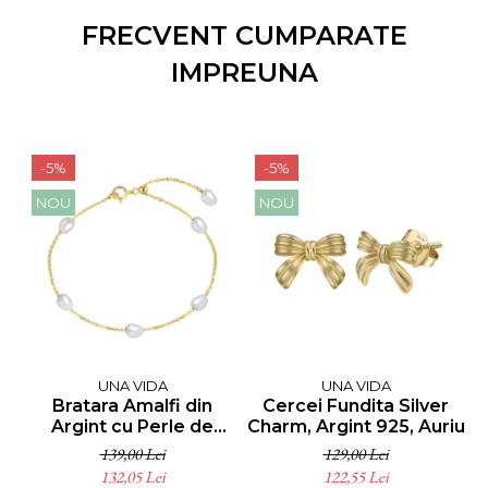
FRECVENT CUMPARATE
IMPREUNA
-5%
-5%
NOU
NOU
UNA VIDA
UNA VIDA
Bratara Amalfi din
Cercei Fundita Silver
Argint cu Perle de
Charm, Argint 925, Auriu
Cultura, Auriu
139,00 Lei
129,00 Lei
132,05 Lei
122,55 Lei