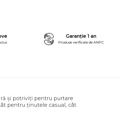
ove
Garanție 1 an
clus
Produse verificate de ANPC
ură și potriviți pentru purtare
tât pentru ținutele casual, cât