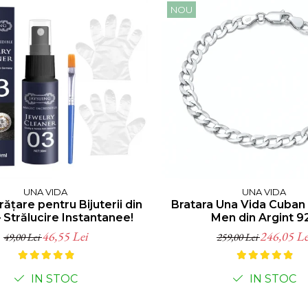
NOU
UNA VIDA
UNA VIDA
rățare pentru Bijuterii din
Bratara Una Vida Cuban
– Strălucire Instantanee!
Men din Argint 9
46,55 Lei
246,05 Le
49,00 Lei
259,00 Lei
IN STOC
IN STOC