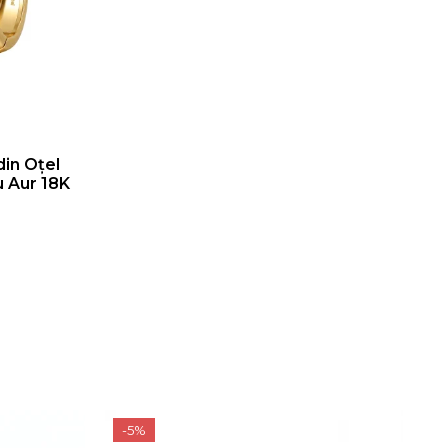
din Oțel
u Aur 18K
-5%
-