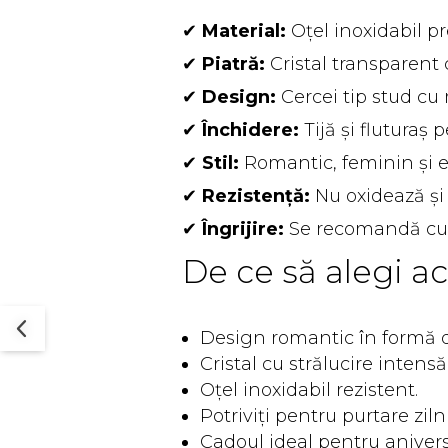
✔
Material:
Oțel inoxidabil 
✔
Piatră:
Cristal transparent 
✔
Design:
Cercei tip stud cu
✔
Închidere:
Tijă și fluturaș 
✔
Stil:
Romantic, feminin și e
✔
Rezistență:
Nu oxidează și 
✔
Îngrijire:
Se recomandă cură
De ce să alegi ac
Design romantic în formă 
Cristal cu strălucire intensă
Oțel inoxidabil rezistent.
Potriviți pentru purtare ziln
Cadoul ideal pentru aniversă