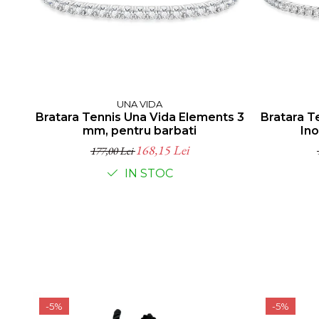
UNA VIDA
Bratara Tennis Una Vida Elements 3
Bratara T
mm, pentru barbati
Ino
168,15 Lei
177,00 Lei
IN STOC
-5%
-5%