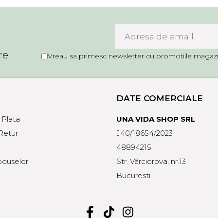
re
Vreau sa primesc newsletter cu promotiile magazin
DATE COMERCIALE
Plata
UNA VIDA SHOP SRL
 Retur
J40/18654/2023
48894215
oduselor
Str. Vârciorova, nr.13
Bucuresti