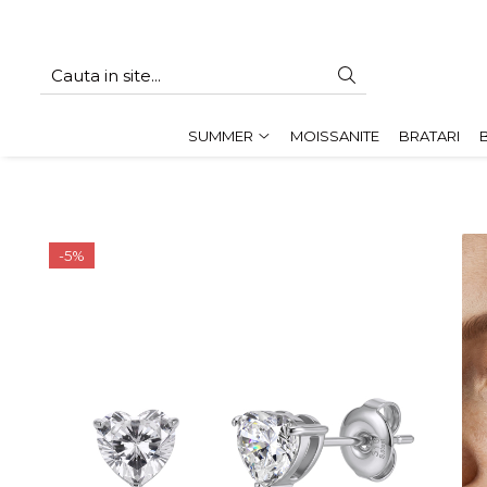
SUMMER
Cadouri pentru EA
SUMMER
MOISSANITE
BRATARI
Cadouri pentru EL
CADOURI sub 150 lei - EA
CADOURI sub 150 lei - EL
-5%