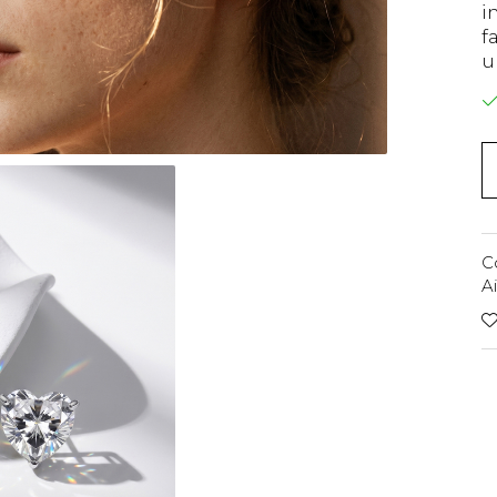
i
f
u
C
A