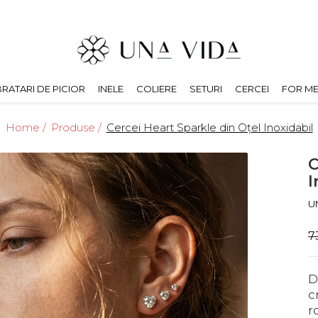
BRATARI DE PICIOR
INELE
COLIERE
SETURI
CERCEI
FOR M
Home /
Produse /
Cercei Heart Sparkle din Oțel Inoxidabil
C
I
U
7
D
c
r