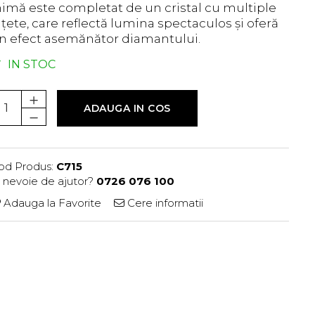
nimă este completat de un cristal cu multiple
ațete, care reflectă lumina spectaculos și oferă
n efect asemănător diamantului.
IN STOC
ADAUGA IN COS
od Produs:
C715
i nevoie de ajutor?
0726 076 100
Adauga la Favorite
Cere informatii