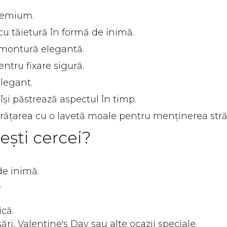
premium.
cu tăietură în formă de inimă.
 montură elegantă.
pentru fixare sigură.
legant.
își păstrează aspectul în timp.
țarea cu o lavetă moale pentru menținerea strălu
ești cercei?
de inimă.
.
ică.
ri, Valentine's Day sau alte ocazii speciale.