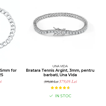
UNA VIDA
 5mm for
Bratara Tennis Argint, 3mm, pentru
B
25
barbati, Una Vida
i
379,05 Lei
399,00 Lei
IN STOC