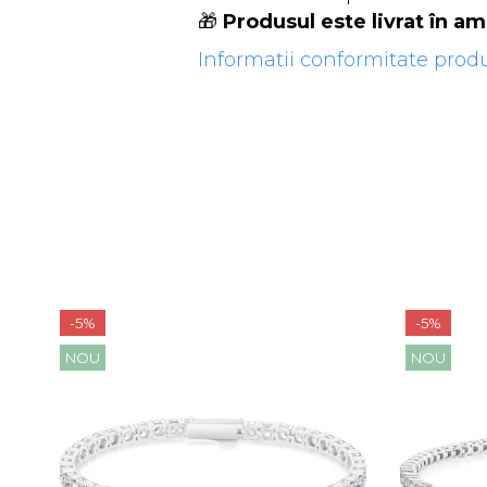
🎁
Produsul este livrat în a
Informatii conformitate prod
-5%
-5%
NOU
NOU