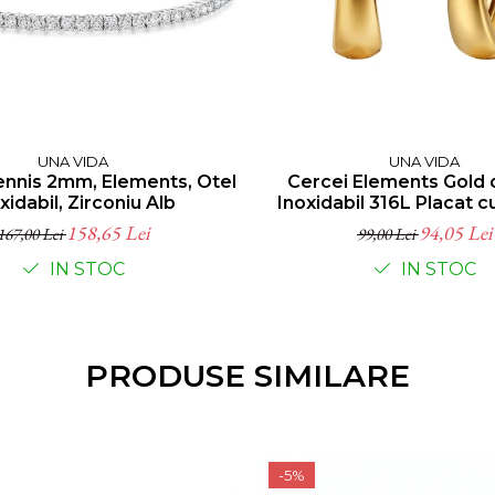
UNA VIDA
UNA VIDA
ennis 2mm, Elements, Otel
Cercei Elements Gold 
xidabil, Zirconiu Alb
Inoxidabil 316L Placat c
158,65 Lei
94,05 Lei
167,00 Lei
99,00 Lei
IN STOC
IN STOC
PRODUSE SIMILARE
-5%