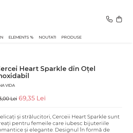
EN
ELEMENTS %
NOUTATI
PRODUSE
ercei Heart Sparkle din Oțel
noxidabil
NA VIDA
69,35 Lei
3,00 Lei
elicați și strălucitori, Cerceii Heart Sparkle sunt
reați pentru femeile care iubesc bijuteriile
omantice și elegante. Designul în formă de