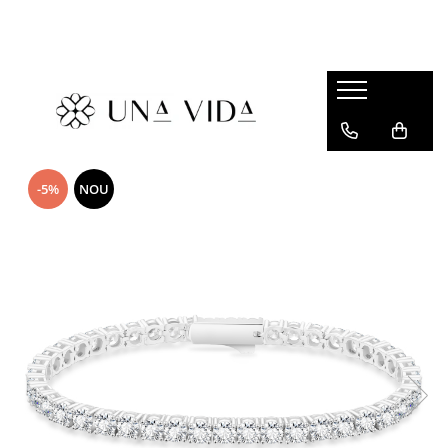
SUMMER
Cadouri pentru EA
Cadouri pentru EL
CADOURI sub 150 lei - EA
-5%
NOU
CADOURI sub 150 lei - EL