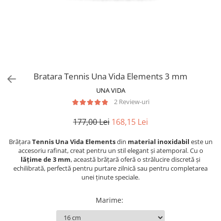
Bratara Tennis Una Vida Elements 3 mm
UNA VIDA
2 Review-uri
177,00 Lei
168,15 Lei
Brățara
Tennis Una Vida Elements
din
material inoxidabil
este un
accesoriu rafinat, creat pentru un stil elegant și atemporal. Cu o
lățime de 3 mm
, această brățară oferă o strălucire discretă și
echilibrată, perfectă pentru purtare zilnică sau pentru completarea
unei ținute speciale.
Marime
: