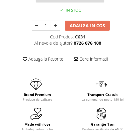
IN STOC
ADAUGA IN COS
Cod Produs:
C631
Ai nevoie de ajutor?
0726 076 100
Adauga la Favorite
Cere informatii
Brand Premium
Transport Gratuit
Produse de calitate
La comenzi de peste 150 lei
Made with love
Garanție 1 an
Ambalaj cadou inclus
Produse verificate de ANPC