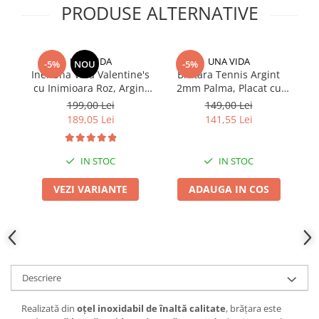
PRODUSE ALTERNATIVE
UNA VIDA
UNA VIDA
-5%
NOU
-5%
Inel Una Vida Valentine's
Bratara Tennis Argint
cu Inimioara Roz, Argint
2mm Palma, Placat cu
V
925
Aur
199,00 Lei
149,00 Lei
189,05 Lei
141,55 Lei
IN STOC
IN STOC
VEZI VARIANTE
ADAUGA IN COS
Descriere
Realizată din
oțel inoxidabil de înaltă calitate
, brățara este