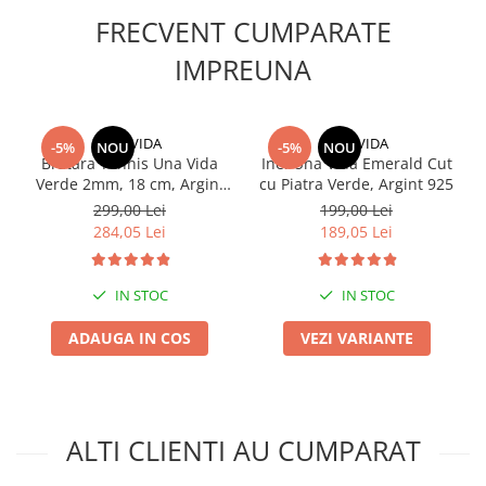
FRECVENT CUMPARATE
IMPREUNA
UNA VIDA
UNA VIDA
-5%
NOU
-5%
NOU
Bratara Tennis Una Vida
Inel Una Vida Emerald Cut
Verde 2mm, 18 cm, Argint
cu Piatra Verde, Argint 925
925
299,00 Lei
199,00 Lei
284,05 Lei
189,05 Lei
IN STOC
IN STOC
ADAUGA IN COS
VEZI VARIANTE
ALTI CLIENTI AU CUMPARAT