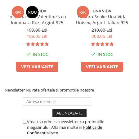
UNA VIDA
UNA VIDA
-5%
NOU
-5%
Inel Una Vida Valentine's cu
Bratara Snake Una Vida
Inimioara Roz, Argint 925
Unisex, Argint Italian 925
199,00 Lei
219,00 Lei
189,05 Lei
208,05 Lei
IN STOC
IN STOC
VEZI VARIANTE
VEZI VARIANTE
Newsletter
Nu rata ofertele si promotiile noastre
Vreau sa primesc newsletter cu promotiile
magazinului. Afla mai multe in
Politica de
Confidentialitate