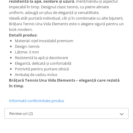
rezistentă la apă, oxidare și uzură
, menținându-și aspectul
impecabil în timp. Designul clasic tennis, cu pietre aliniate
uniform, adaugă un plus de eleganță și versatilitate.
Ideală atât purtată individual, cât și în combinație cu alte bijuterii,
Brățara Tennis Una Vida Elements este o alegere sigură pentru un
look modern.
Detalii produs:
Material: oțel inoxidabil premium
Design: tennis
Lățime: 3 mm
Rezistentă la apă și decolorare
Elegantă, delicată și confortabilă
Potrivită pentru purtare zilnică
Ambalaj de cadou inclus
Brățară Tennis Una Vida Elements – eleganță care rezistă
în timp.
Informatii conformitate produs
Review-uri
(2)