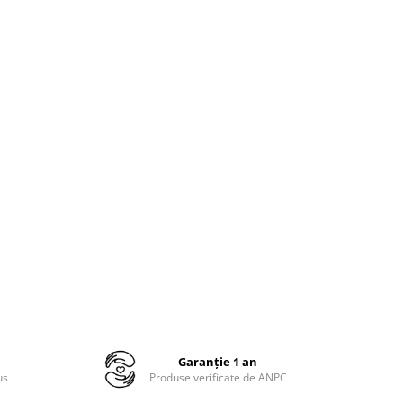
Garanție 1 an
us
Produse verificate de ANPC