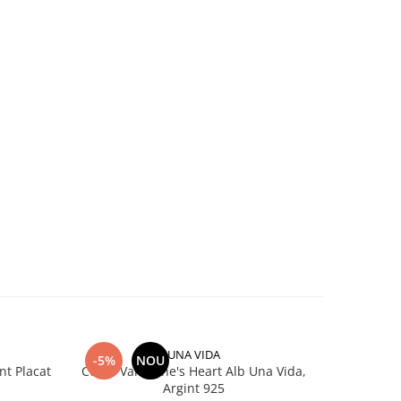
UNA VIDA
-5%
NOU
-5%
nt Placat
Colier Valentine's Heart Alb Una Vida,
Bratara di
Argint 925