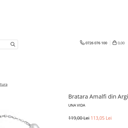
0726 076 100
0,00
ltura
Bratara Amalfi din Arg
UNA VIDA
119,00 Lei
113,05 Lei