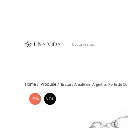
SUMMER
Cadouri pentru EA
Cadouri pentru EL
CADOURI sub 150 lei - EA
CADOURI sub 150 lei - EL
Home /
Produse /
Bratara Amalfi din Argint cu Perle de Cu
-5%
NOU