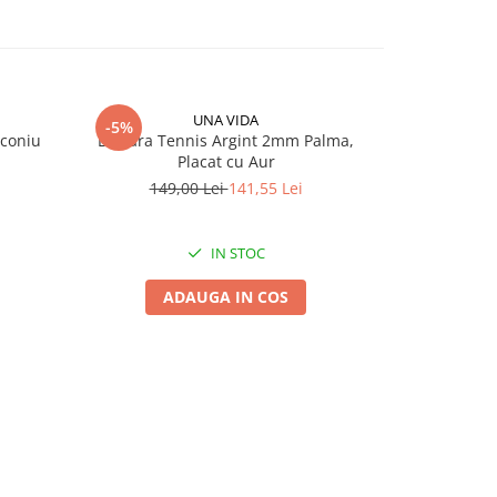
UNA VIDA
-5%
-5%
N
rconiu
Bratara Tennis Argint 2mm Palma,
Inel Una Vida
Placat cu Aur
149,00 Lei
141,55 Lei
159,
IN STOC
ADAUGA IN COS
V