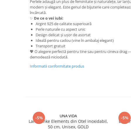
Perlele adaugă un plus de feminitate și naturalețe, iar lanțu
modern și elegant. Este genul de bijuterie care completează 
încărcată.
✨
De ce o vei iubi:
Argint 925 de calitate superioară
Perle naturale cu aspect unic
Design delicat și ușor de asortat
Ideală pentru cadou (vine în ambalaj elegant)
Transport gratuit
💖 O alegere perfectă pentru tine sau pentru cineva drag —
demodează niciodată.
Informatii conformitate produs
UNA VIDA
-5%
-5%
Lant Sanke Elements din Otel inoxidabil,
Brata
50 cm, Unisex, GOLD