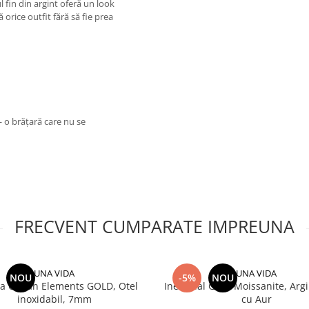
l fin din argint oferă un look
orice outfit fără să fie prea
 o brățară care nu se
FRECVENT CUMPARATE IMPREUNA
UNA VIDA
UNA VIDA
NOU
-5%
NOU
ra Cuban Elements GOLD, Otel
Inel Dual Glow Moissanite, Argi
inoxidabil, 7mm
cu Aur