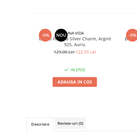
UNA VIDA
-5%
NOU
-5%
Cercei Fundita Silver Charm, Argint
Brata
925, Auriu
129,00 Lei
122,55 Lei
IN STOC
ADAUGA IN COS
Review-uri
(0)
Descriere