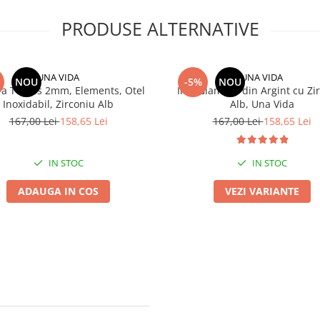
PRODUSE ALTERNATIVE
UNA VIDA
UNA VIDA
NOU
-5%
NOU
ra Tennis 2mm, Elements, Otel
Inel Glamour din Argint cu Zi
Inoxidabil, Zirconiu Alb
Alb, Una Vida
167,00 Lei
158,65 Lei
167,00 Lei
158,65 Lei
IN STOC
IN STOC
ADAUGA IN COS
VEZI VARIANTE