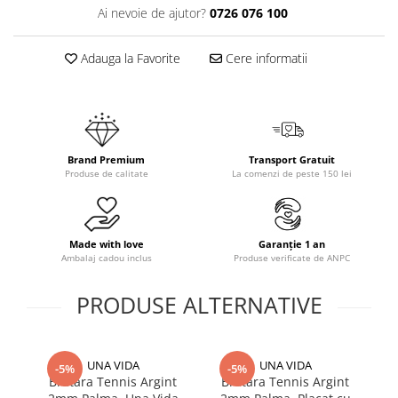
Ai nevoie de ajutor?
0726 076 100
Adauga la Favorite
Cere informatii
Brand Premium
Transport Gratuit
Produse de calitate
La comenzi de peste 150 lei
Made with love
Garanție 1 an
Ambalaj cadou inclus
Produse verificate de ANPC
PRODUSE ALTERNATIVE
UNA VIDA
UNA VIDA
-5%
-5%
Bratara Tennis Argint
Bratara Tennis Argint
In