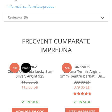
Informatii conformitate produs
Review-uri
(0)
FRECVENT CUMPARATE
IMPREUNA
UNA VIDA
UNA VIDA
-5%
NOU
-5%
Cercei Una Vida Lucky Star
Bratara Tennis Argint,
Silver, Argint 925
3mm, pentru barbati, Una
Vida
119,00 Lei
399,00 Lei
113,05 Lei
379,05 Lei
IN STOC
IN STOC
ADAUGA IN COS
VEZI VARIANTE