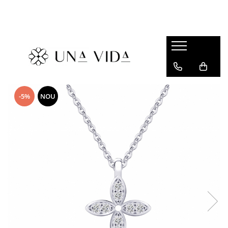
SUMMER
Cadouri pentru EA
Cadouri pentru EL
CADOURI sub 150 lei - EA
-5%
NOU
CADOURI sub 150 lei - EL