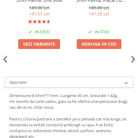
2mm Palma, Una Vida
2mm Palma, Placat cu
Di
Aur
149,00 Lei
149,00 Lei
141,55 Lei
141,55 Lei
IN STOC
IN STOC
VEZI VARIANTE
ADAUGA IN COS
Descriere
Dimensiune 8.5mm*11mm. Lungime 45 cm. Greutate 1.42g.
Vin insotiti de cutie cadou, gata sa fie oferita unei persoane dragi,
sau de ce nu, chiar noua.
Pentru o buna pastrare a cerceilor pe o periada cat mai lunga, se
recoamda sa evitati contactul prelungit cu apa. A se Evita
contactul cu substante chimice, alcool, parfum, acetone,
detergent etc.