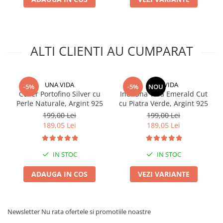
ALTI CLIENTI AU CUMPARAT
UNA VIDA
UNA VIDA
-5%
-5%
NOU
Colier Portofino Silver cu
Inel Una Vida Emerald Cut
Perle Naturale, Argint 925
cu Piatra Verde, Argint 925
199,00 Lei
199,00 Lei
189,05 Lei
189,05 Lei
IN STOC
IN STOC
ADAUGA IN COS
VEZI VARIANTE
Newsletter
Nu rata ofertele si promotiile noastre