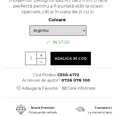
modernul. Designul său fin, de 2 mm, o face
perfectă pentru a fi purtată atât la ocazii
speciale, cât și în viața de zi cu zi.
Culoare
:
IN STOC
ADAUGA IN COS
Cod Produs:
C530-4172
Ai nevoie de ajutor?
0726 076 100
Adauga la Favorite
Cere informatii
Brand Premium
Transport Grat
Produse de calitate
La comenzi de peste