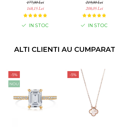
925
177,00 Lei
219,00 Lei
168,15 Lei
208,05 Lei
IN STOC
IN STOC
ALTI CLIENTI AU CUMPARAT
-5%
-5%
NOU