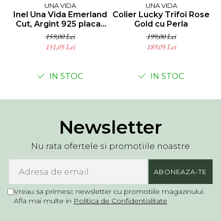
UNA VIDA
UNA VIDA
Inel Una Vida Emerland
Colier Lucky Trifoi Rose
I
Cut, Argint 925 placat
Gold cu Perla
cu aur
159,00 Lei
199,00 Lei
151,05 Lei
189,05 Lei
IN STOC
IN STOC
Newsletter
Nu rata ofertele si promotiile noastre
Vreau sa primesc newsletter cu promotiile magazinului.
Afla mai multe in
Politica de Confidentialitate