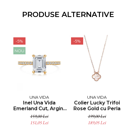
PRODUSE ALTERNATIVE
-5%
-5%
-5
NOU
UNA VIDA
UNA VIDA
Inel Una Vida
Colier Lucky Trifoi
Col
Emerland Cut, Argint
Rose Gold cu Perla
c
925 placat cu aur
159,00 Lei
199,00 Lei
151,05 Lei
189,05 Lei