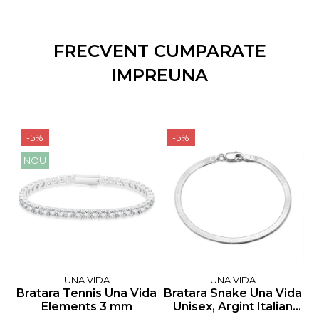
FRECVENT CUMPARATE
IMPREUNA
-5%
-5%
NOU
UNA VIDA
UNA VIDA
Bratara Tennis Una Vida
Bratara Snake Una Vida
B
Elements 3 mm
Unisex, Argint Italian