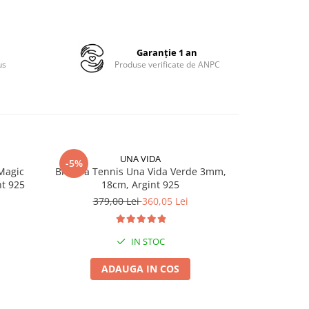
Garanție 1 an
us
Produse verificate de ANPC
UNA VIDA
-5%
-5%
N
 Magic
Bratara Tennis Una Vida Verde 3mm,
Bratara Tenn
nt 925
18cm, Argint 925
c
379,00 Lei
360,05 Lei
319,
IN STOC
ADAUGA IN COS
A