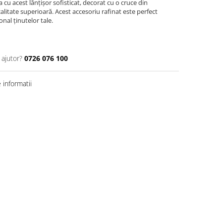
 cu acest lănțișor sofisticat, decorat cu o cruce din
calitate superioară. Acest accesoriu rafinat este perfect
nal ținutelor tale.
 ajutor?
0726 076 100
informatii