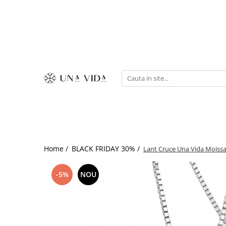
SUMMER
Cadouri pentru EA
Cadouri pentru EL
CADOURI sub 150 lei - EA
CADOURI sub 150 lei - EL
Home /
BLACK FRIDAY 30% /
Lant Cruce Una Vida Moissan
-5%
NOU