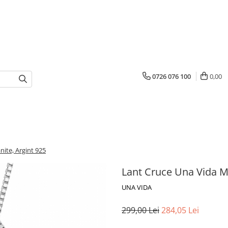
0726 076 100
0,00
ite, Argint 925
Lant Cruce Una Vida Mo
UNA VIDA
299,00 Lei
284,05 Lei