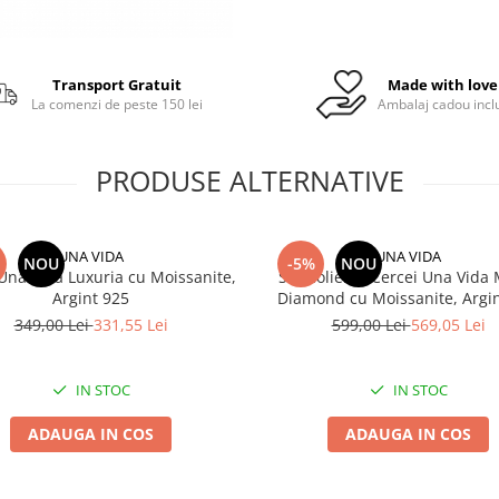
Transport Gratuit
Made with love
La comenzi de peste 150 lei
Ambalaj cadou incl
PRODUSE ALTERNATIVE
UNA VIDA
UNA VIDA
NOU
-5%
NOU
Una Vida Luxuria cu Moissanite,
Set Colier si Cercei Una Vida
Argint 925
Diamond cu Moissanite, Argi
349,00 Lei
331,55 Lei
599,00 Lei
569,05 Lei
IN STOC
IN STOC
ADAUGA IN COS
ADAUGA IN COS