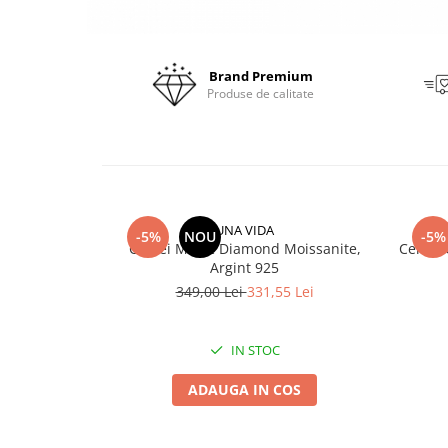
Brand Premium
Produse de calitate
UNA VIDA
-5%
NOU
-5%
Cercei Magic Diamond Moissanite,
Cercei 
Argint 925
349,00 Lei
331,55 Lei
IN STOC
ADAUGA IN COS