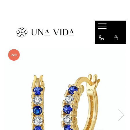
SUMMER
Cadouri pentru EA
Cadouri pentru EL
CADOURI sub 150 lei - EA
-5%
CADOURI sub 150 lei - EL