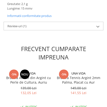
Greutate: 2,1 g
Lungime: 15 mmv
Informatii conformitate produs
Review-uri
(1)
FRECVENT CUMPARATE
IMPREUNA
UNA VIDA
UNA VIDA
-5%
NOU
-5%
Bratara Amalfi din Argint cu
Bratara Tennis Argint 2mm
Perle de Cultura, Auriu
Palma, Placat cu Aur
139,00 Lei
149,00 Lei
132,05 Lei
141,55 Lei
IN STOC
IN STOC