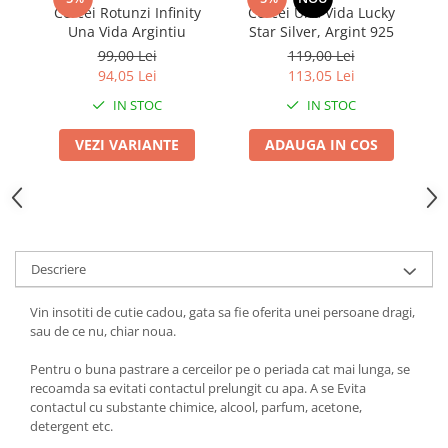
Cercei Rotunzi Infinity
Cercei Una Vida Lucky
Una Vida Argintiu
Star Silver, Argint 925
99,00 Lei
119,00 Lei
94,05 Lei
113,05 Lei
IN STOC
IN STOC
VEZI VARIANTE
ADAUGA IN COS
Descriere
Vin insotiti de cutie cadou, gata sa fie oferita unei persoane dragi,
sau de ce nu, chiar noua.
Pentru o buna pastrare a cerceilor pe o periada cat mai lunga, se
recoamda sa evitati contactul prelungit cu apa. A se Evita
contactul cu substante chimice, alcool, parfum, acetone,
detergent etc.