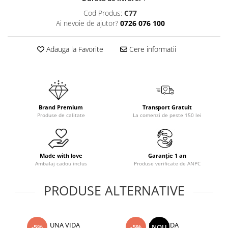
Cod Produs:
C77
Ai nevoie de ajutor?
0726 076 100
Adauga la Favorite
Cere informatii
Brand Premium
Transport Gratuit
Produse de calitate
La comenzi de peste 150 lei
Made with love
Garanție 1 an
Ambalaj cadou inclus
Produse verificate de ANPC
PRODUSE ALTERNATIVE
UNA VIDA
UNA VIDA
-5%
-5%
NOU