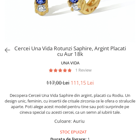
Cercei Una Vida Rotunzi Saphire, Argint Placati
cu Aur 18k
UNA VIDA
1 Review
117,00 Lei
111,15 Lei
Decopera Cerceii Una Vida Saphire din argint, placati cu Rodiu. Un
design unic, feminin, cu insertii de crisale zirconia ce le ofera o stralucile
aparte. Poti alege acest model pentru tine sau poti surprinde pe
cineva special cu acesti cercei, ca un semn al iubirii tale.
Culoare
:
Auriu
STOC EPUIZAT
Durata de livrare:
1