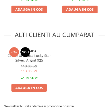
ADAUGA IN COS
ADAUGA IN COS
ALTI CLIENTI AU CUMPARAT
UNA VIDA
-5%
NOU
Cercei Una Vida Lucky Star
Silver, Argint 925
119,00 Lei
113,05 Lei
IN STOC
ADAUGA IN COS
Newsletter
Nu rata ofertele si promotiile noastre