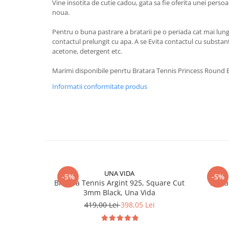
Vine insotita de cutie cadou, gata sa fie oferita unei persoa
noua.
Pentru o buna pastrare a bratarii pe o periada cat mai lung
contactul prelungit cu apa. A se Evita contactul cu substan
acetone, detergent etc.
Marimi disponibile penrtu Bratara Tennis Princess Round B
Informatii conformitate produs
UNA VIDA
-5%
-5%
Bratara Tennis Argint 925, Square Cut
Brata
3mm Black, Una Vida
419,00 Lei
398,05 Lei