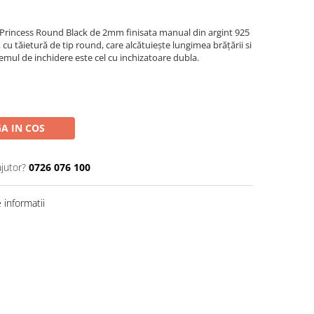
 Princess Round Black de 2mm finisata manual din argint 925
r, cu tăietură de tip round, care alcătuiește lungimea brățării si
stemul de inchidere este cel cu inchizatoare dubla.
A IN COS
ajutor?
0726 076 100
informatii