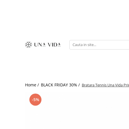
SUMMER
Cadouri pentru EA
Cadouri pentru EL
CADOURI sub 150 lei - EA
CADOURI sub 150 lei - EL
Home /
BLACK FRIDAY 30% /
Bratara Tennis Una Vida Pr
-5%