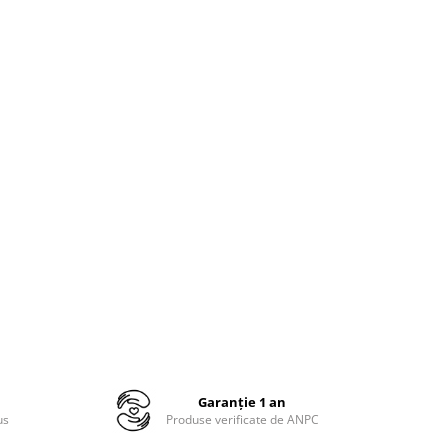
Garanție 1 an
us
Produse verificate de ANPC