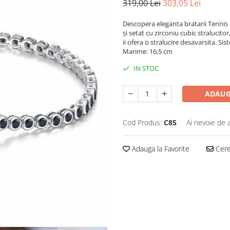
319,00 Lei
303,05 Lei
Descopera eleganta bratarii Tennis
și setat cu zirconiu cubic stralucito
ii ofera o stralucire desavarsita. Si
Marime: 16,5 cm
IN STOC
ADAUG
Cod Produs:
C85
Ai nevoie de 
Adauga la Favorite
Cere 