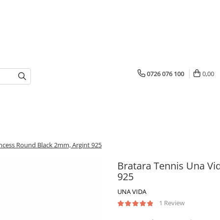
0726 076 100
0,00
incess Round Black 2mm, Argint 925
Bratara Tennis Una Vi
925
UNA VIDA
1 Review