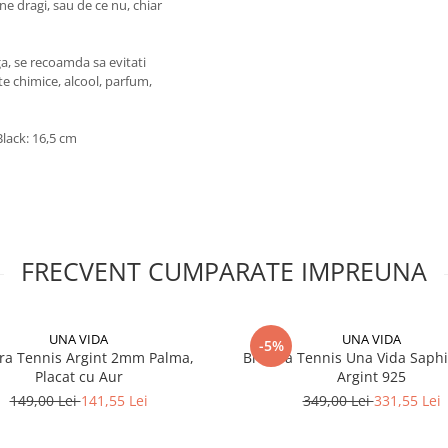
ne dragi, sau de ce nu, chiar
a, se recoamda sa evitati
te chimice, alcool, parfum,
lack: 16,5 cm
FRECVENT CUMPARATE IMPREUNA
UNA VIDA
UNA VIDA
-5%
ra Tennis Argint 2mm Palma,
Bratara Tennis Una Vida Saphi
Placat cu Aur
Argint 925
149,00 Lei
141,55 Lei
349,00 Lei
331,55 Lei