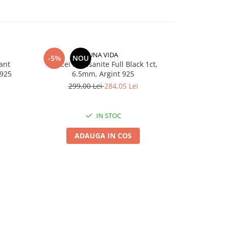
UNA VIDA
-5%
NOU
-5%
N
ant
Cercei Moissanite Full Black 1ct,
Bratara Ten
 925
6.5mm, Argint 925
18
299,00 Lei
284,05 Lei
299,
IN STOC
ADAUGA IN COS
A