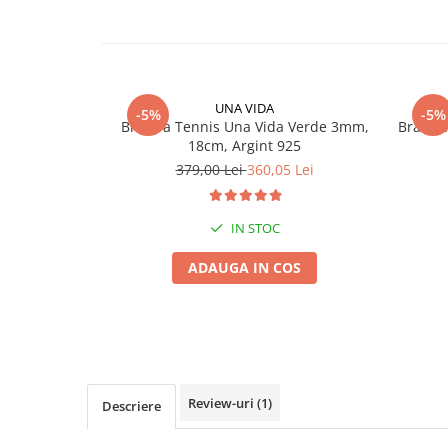
UNA VIDA
-5%
-5%
Bratara Tennis Una Vida Verde 3mm,
Bratara
18cm, Argint 925
379,00 Lei
360,05 Lei
IN STOC
ADAUGA IN COS
Review-uri
(1)
Descriere