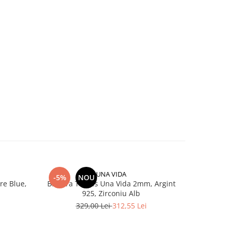
UNA VIDA
-5%
NOU
-5%
re Blue,
Bratara Tennis Una Vida 2mm, Argint
Bratara
925, Zirconiu Alb
pen
329,00 Lei
312,55 Lei
3