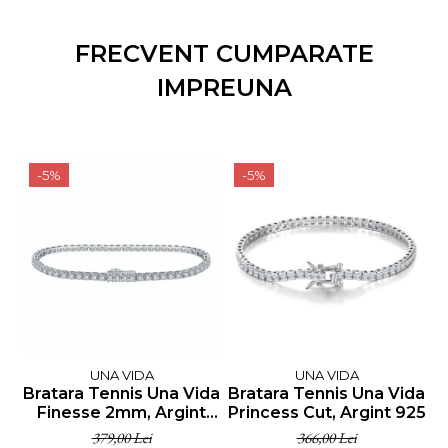
FRECVENT CUMPARATE
IMPREUNA
-5%
-5%
UNA VIDA
UNA VIDA
Bratara Tennis Una Vida
Bratara Tennis Una Vida
Finesse 2mm, Argint
Princess Cut, Argint 925
925
379,00 Lei
366,00 Lei