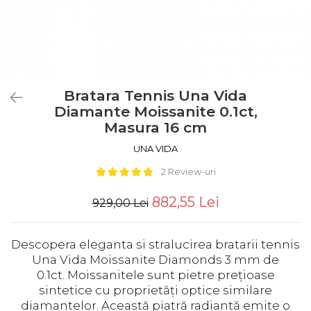
Bratara Tennis Una Vida
Diamante Moissanite 0.1ct,
Masura 16 cm
UNA VIDA
2 Review-uri
882,55 Lei
929,00 Lei
Descopera eleganta si stralucirea bratarii tennis
Una Vida Moissanite Diamonds 3 mm de
0.1ct.
Moissanitele sunt pietre prețioase
sintetice cu proprietăți optice similare
diamantelor. Această piatră radiantă emite o