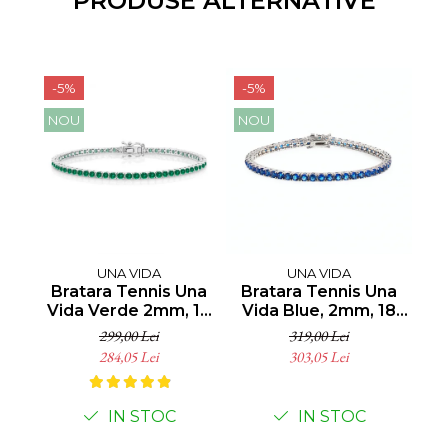
PRODUSE ALTERNATIVE
-5%
-5%
-5
NOU
NOU
N
UNA VIDA
UNA VIDA
Bratara Tennis Una
Bratara Tennis Una
Vida Verde 2mm, 18
Vida Blue, 2mm, 18
Di
cm, Argint 925
cm, Argint 925
299,00 Lei
319,00 Lei
284,05 Lei
303,05 Lei
IN STOC
IN STOC