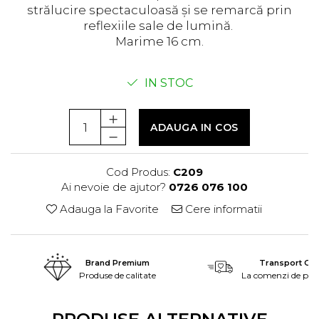
strălucire spectaculoasă și se remarcă prin
reflexiile sale de lumină.
Marime 16 cm.
IN STOC
ADAUGA IN COS
Cod Produs:
C209
Ai nevoie de ajutor?
0726 076 100
Adauga la Favorite
Cere informatii
Brand Premium
Transport Grat
Produse de calitate
La comenzi de peste