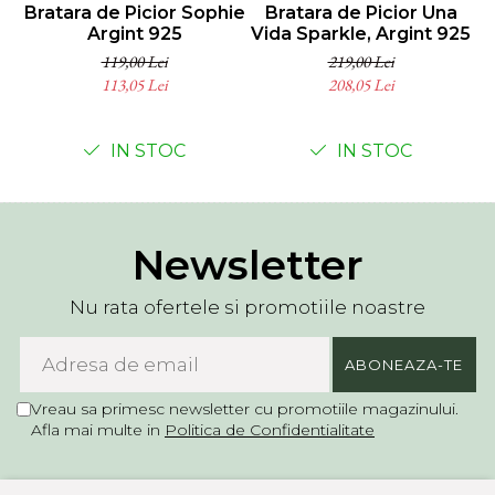
Bratara de Picior Sophie
Bratara de Picior Una
C
Argint 925
Vida Sparkle, Argint 925
119,00 Lei
219,00 Lei
113,05 Lei
208,05 Lei
IN STOC
IN STOC
Newsletter
Nu rata ofertele si promotiile noastre
Vreau sa primesc newsletter cu promotiile magazinului.
Afla mai multe in
Politica de Confidentialitate