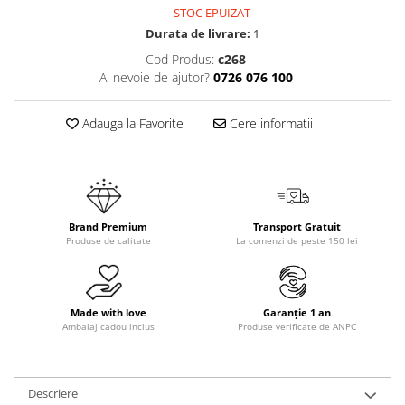
STOC EPUIZAT
Durata de livrare:
1
Cod Produs:
c268
Ai nevoie de ajutor?
0726 076 100
Adauga la Favorite
Cere informatii
Brand Premium
Transport Gratuit
Produse de calitate
La comenzi de peste 150 lei
Made with love
Garanție 1 an
Ambalaj cadou inclus
Produse verificate de ANPC
Descriere