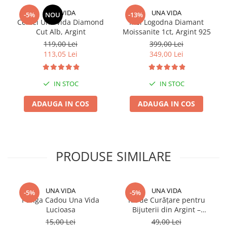
UNA VIDA
UNA VIDA
-5%
NOU
-13%
Cercei Una Vida Diamond
Inel Logodna Diamant
Cut Alb, Argint
Moissanite 1ct, Argint 925
119,00 Lei
399,00 Lei
113,05 Lei
349,00 Lei
IN STOC
IN STOC
ADAUGA IN COS
ADAUGA IN COS
PRODUSE SIMILARE
UNA VIDA
UNA VIDA
-5%
-5%
Punga Cadou Una Vida
Kit de Curățare pentru
Lucioasa
Bijuterii din Argint –
Strălucire Instantanee!
15,00 Lei
49,00 Lei