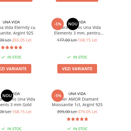
UNA VIDA
UNA VIDA
-5%
NOU
na Vida Eternity cu
Bratara Tennis Una Vida
anite, Argint 925
Elements 3 mm, pentru
barbati
00 Lei
265,05 Lei
177,00 Lei
168,15 Lei
IN STOC
IN STOC
EZI VARIANTE
VEZI VARIANTE
UNA VIDA
UNA VIDA
NOU
-5%
a Tennis Una Vida
Colier AMOR Diamant
ents 3 mm Gold
Moissanite 1ct, Argint 925
00 Lei
168,15 Lei
399,00 Lei
379,05 Lei
IN STOC
IN STOC