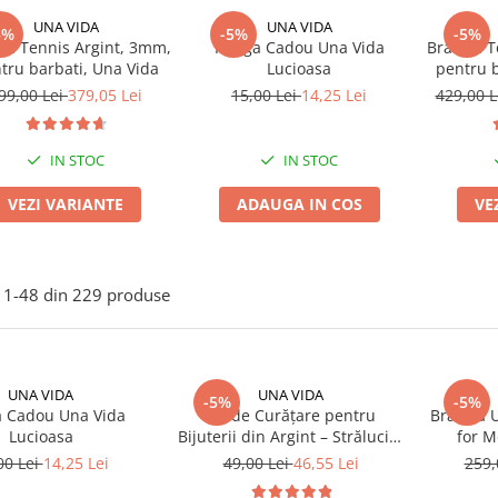
UNA VIDA
UNA VIDA
5%
-5%
-5%
ra Tennis Argint, 3mm,
Punga Cadou Una Vida
Bratara T
tru barbati, Una Vida
Lucioasa
pentru b
99,00 Lei
379,05 Lei
15,00 Lei
14,25 Lei
429,00 
IN STOC
IN STOC
VEZI VARIANTE
ADAUGA IN COS
VE
1-
48
din
229
produse
UNA VIDA
UNA VIDA
-5%
-5%
 Cadou Una Vida
Kit de Curățare pentru
Bratara
Lucioasa
Bijuterii din Argint – Strălucire
for M
Instantanee!
00 Lei
14,25 Lei
49,00 Lei
46,55 Lei
259,