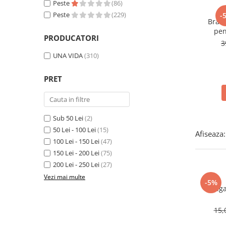
Peste
(86)
Peste
(229)
-
Brata
pen
PRODUCATORI
3
UNA VIDA
(310)
PRET
Sub 50 Lei
(2)
50 Lei - 100 Lei
(15)
Afiseaza:
100 Lei - 150 Lei
(47)
150 Lei - 200 Lei
(75)
200 Lei - 250 Lei
(27)
Vezi mai multe
-5%
Punga
15,