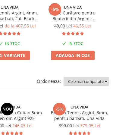
UNA VIDA
UNA VIDA
UNA
-5%
-5%
ennis Argint, 4mm,
Kit de Curățare pentru
Bratara Tenn
arbati, Full Black,
Bijuterii din Argint –
pentru barb
Una Vida
Strălucire Instantanee!
Lei
de la 407,55 Lei
49,00 Lei
46,55 Lei
449,00 Le
IN STOC
IN STOC
I
ZI VARIANTE
ADAUGA IN COS
VEZI V
Ordoneaza:
UNA VIDA
UNA VIDA
NOU
-5%
 Una Vida Cuban 5mm
Bratara Tennis Argint, 3mm,
en din Argint 925
pentru barbati, Una Vida
00 Lei
246,05 Lei
399,00 Lei
379,05 Lei