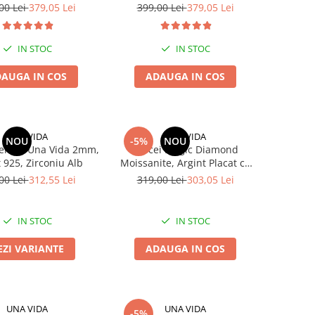
Argint 925
00 Lei
379,05 Lei
399,00 Lei
379,05 Lei
IN STOC
IN STOC
AUGA IN COS
ADAUGA IN COS
UNA VIDA
UNA VIDA
NOU
-5%
NOU
Tennis Una Vida 2mm,
Cercei Magic Diamond
 925, Zirconiu Alb
Moissanite, Argint Placat cu
Aur
00 Lei
312,55 Lei
319,00 Lei
303,05 Lei
IN STOC
IN STOC
EZI VARIANTE
ADAUGA IN COS
UNA VIDA
UNA VIDA
-5%