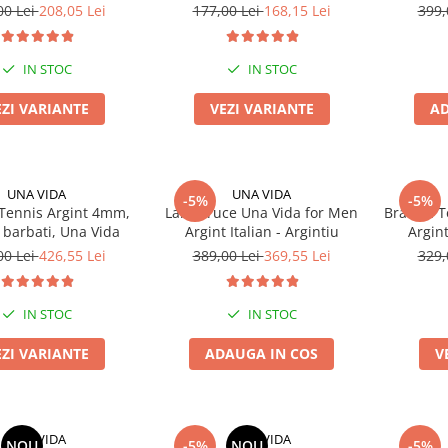
00 Lei
208,05 Lei
177,00 Lei
168,15 Lei
399,
IN STOC
IN STOC
EZI VARIANTE
VEZI VARIANTE
AD
UNA VIDA
UNA VIDA
-5%
-5%
 Tennis Argint 4mm,
Lant Cruce Una Vida for Men
Bratara 
 barbati, Una Vida
Argint Italian - Argintiu
Argint
00 Lei
426,55 Lei
389,00 Lei
369,55 Lei
329,
IN STOC
IN STOC
EZI VARIANTE
ADAUGA IN COS
V
UNA VIDA
UNA VIDA
NOU
-5%
NOU
-5%