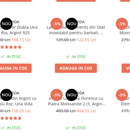
UNA VIDA
UNA VIDA
NOU
-5%
NOU
-5%
de Picior Dubla Una
Lant Cuban Elements din Otel
Inel U
 Rio, Argint 925
Inoxidabil pentru barbati, 6
Moiss
mm
00 Lei
168,15 Lei
129,00 Lei
122,55 Lei
279,
IN STOC
IN STOC
AUGA IN COS
ADAUGA IN COS
V
UNA VIDA
UNA VIDA
NOU
-5%
NOU
-5%
amour din Argint cu
Inel de Logodna Florence cu
Bratar
niu Roz, Una Vida
Piatra Moissanite 2 ct, Argint
Elem
925
00 Lei
158,65 Lei
489,00 Lei
464,55 Lei
177,
IN STOC
IN STOC