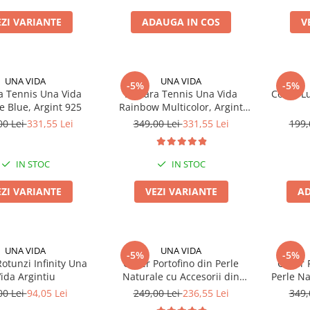
EZI VARIANTE
ADAUGA IN COS
V
UNA VIDA
UNA VIDA
-5%
-5%
a Tennis Una Vida
Bratara Tennis Una Vida
Colier L
e Blue, Argint 925
Rainbow Multicolor, Argint
925
00 Lei
331,55 Lei
349,00 Lei
331,55 Lei
199,
IN STOC
IN STOC
EZI VARIANTE
VEZI VARIANTE
AD
UNA VIDA
UNA VIDA
-5%
-5%
Rotunzi Infinity Una
Colier Portofino din Perle
Colier 
ida Argintiu
Naturale cu Accesorii din
Perle Na
Argint 925
00 Lei
94,05 Lei
249,00 Lei
236,55 Lei
349,