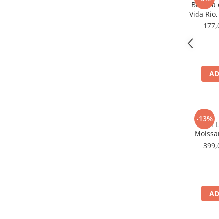
Bratara 
Vida Rio,
177,
AD
-13%
Inel 
Moissan
399,
AD