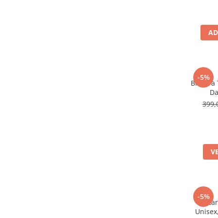
AD
-5%
Bratara
Da
399,
V
-5%
Brata
Unisex,