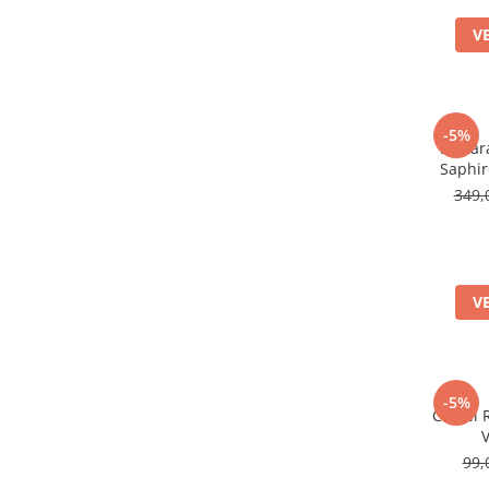
V
-5%
Bratar
Saphir
349,
V
-5%
Cercei 
V
99,