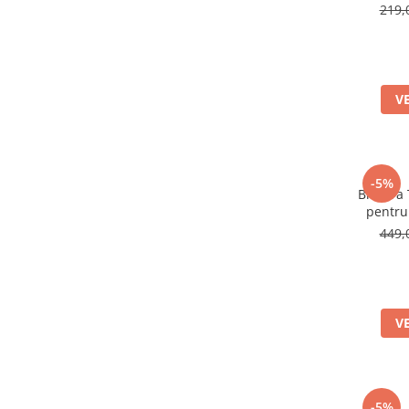
219,
V
-5%
Bratara
pentru
449,
V
-5%