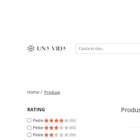
SUMMER
Cadouri pentru EA
Cadouri pentru EL
CADOURI sub 150 lei - EA
CADOURI sub 150 lei - EL
Home /
Produse
Produ
RATING
Peste
(86)
Peste
(86)
Peste
(86)