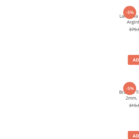
-5%
Lant Una
Argin
379,
AD
-5%
Bratara T
2mm, 
319,
AD