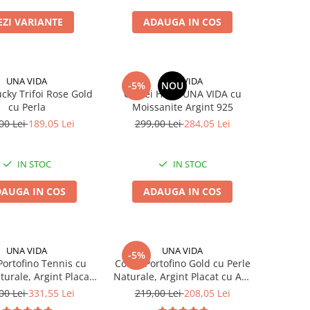
EZI VARIANTE
ADAUGA IN COS
UNA VIDA
UNA VIDA
-5%
NOU
ucky Trifoi Rose Gold
Cercei Hoop UNA VIDA cu
cu Perla
Moissanite Argint 925
00 Lei
189,05 Lei
299,00 Lei
284,05 Lei
IN STOC
IN STOC
AUGA IN COS
ADAUGA IN COS
UNA VIDA
UNA VIDA
-5%
Portofino Tennis cu
Colier Portofino Gold cu Perle
turale, Argint Placat
Naturale, Argint Placat cu Aur
Aur 18k
18k
00 Lei
331,55 Lei
219,00 Lei
208,05 Lei