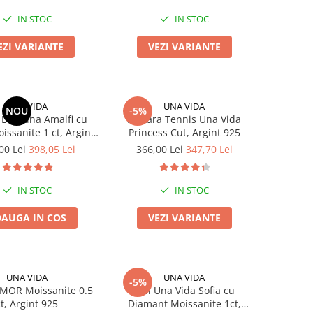
IN STOC
IN STOC
EZI VARIANTE
VEZI VARIANTE
UNA VIDA
UNA VIDA
NOU
-5%
e Logodna Amalfi cu
Bratara Tennis Una Vida
issanite 1 ct, Argint
Princess Cut, Argint 925
925
00 Lei
398,05 Lei
366,00 Lei
347,70 Lei
IN STOC
IN STOC
AUGA IN COS
VEZI VARIANTE
UNA VIDA
UNA VIDA
-5%
AMOR Moissanite 0.5
Inel Una Vida Sofia cu
ct, Argint 925
Diamant Moissanite 1ct,