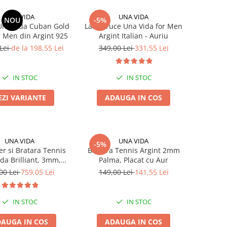
UNA VIDA
UNA VIDA
NOU
-5%
Una Vida Cuban Gold
Lant Cruce Una Vida for Men
 Men din Argint 925
Argint Italian - Auriu
 Lei
de la 198,55 Lei
349,00 Lei
331,55 Lei
IN STOC
IN STOC
EZI VARIANTE
ADAUGA IN COS
UNA VIDA
UNA VIDA
-5%
er si Bratara Tennis
Bratara Tennis Argint 2mm
da Brilliant, 3mm,
Palma, Placat cu Aur
Argint 925
00 Lei
759,05 Lei
149,00 Lei
141,55 Lei
IN STOC
IN STOC
AUGA IN COS
ADAUGA IN COS