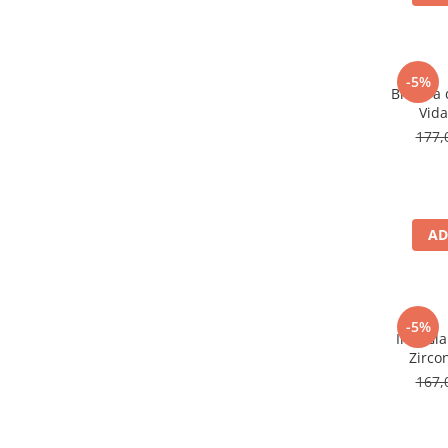
-5%
Bratara 
Vida
177,
AD
-5%
Inel Gl
Zirco
167,