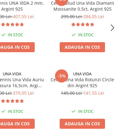
ennis UNA VIDA 2 mm,
Cercei Stud Una Vida Diamant
Argint 925
Moissanite 0.5ct, Argint 925
00 Lei
407,55 Lei
299,00 Lei
284,05 Lei
IN STOC
IN STOC
AUGA IN COS
ADAUGA IN COS
UNA VIDA
UNA VIDA
-5%
ennis Una Vida Auriu
Cercei Una Vida Rotunzi Circle
sura 16,5cm, Argint
din Argint 925
925
00 Lei
379,05 Lei
149,00 Lei
141,55 Lei
IN STOC
IN STOC
AUGA IN COS
ADAUGA IN COS