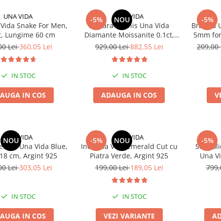
UNA VIDA
UNA VIDA
-5%
NOU
-5%
 Vida Snake For Men,
Bratara Tennis Una Vida
Bratara 
t, Lungime 60 cm
Diamante Moissanite 0.1ct,
5mm for
Masura 16 cm
00 Lei
360,05 Lei
929,00 Lei
882,55 Lei
209,00
IN STOC
IN STOC
AUGA IN COS
ADAUGA IN COS
V
UNA VIDA
UNA VIDA
NOU
-5%
NOU
-5%
ennis Una Vida Blue,
Inel Una Vida Emerald Cut cu
Set Coli
18 cm, Argint 925
Piatra Verde, Argint 925
Una Vi
00 Lei
303,05 Lei
199,00 Lei
189,05 Lei
799,
IN STOC
IN STOC
AUGA IN COS
VEZI VARIANTE
AD