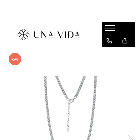
SUMMER
Cadouri pentru EA
Cadouri pentru EL
CADOURI sub 150 lei - EA
-5%
CADOURI sub 150 lei - EL