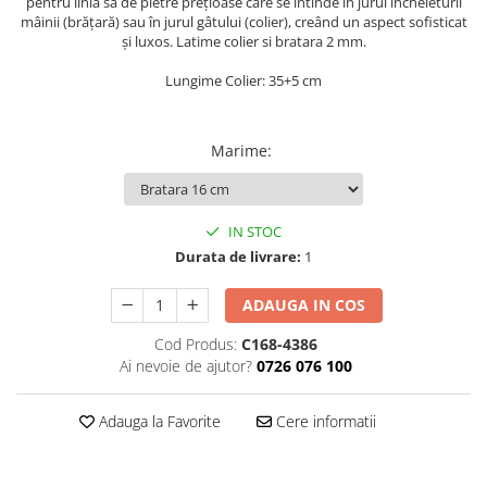
pentru linia sa de pietre prețioase care se întinde în jurul încheieturii
mâinii (brățară) sau în jurul gâtului (colier), creând un aspect sofisticat
și luxos. Latime colier si bratara 2 mm.
Lungime Colier: 35+5 cm
Marime
:
IN STOC
Durata de livrare:
1
ADAUGA IN COS
Cod Produs:
C168-4386
Ai nevoie de ajutor?
0726 076 100
Adauga la Favorite
Cere informatii