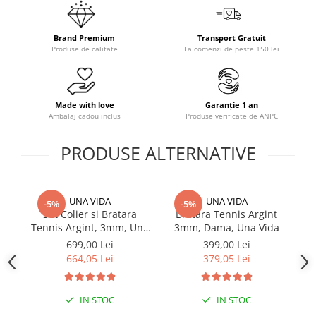
Brand Premium
Transport Gratuit
Produse de calitate
La comenzi de peste 150 lei
Made with love
Garanție 1 an
Ambalaj cadou inclus
Produse verificate de ANPC
PRODUSE ALTERNATIVE
UNA VIDA
UNA VIDA
-5%
-5%
Set Colier si Bratara
Bratara Tennis Argint
Tennis Argint, 3mm, Una
3mm, Dama, Una Vida
R
Vida
699,00 Lei
399,00 Lei
664,05 Lei
379,05 Lei
IN STOC
IN STOC