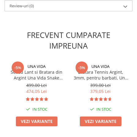
Review-uri
(0)
FRECVENT CUMPARATE
IMPREUNA
UNA VIDA
UNA VIDA
-5%
-5%
Set cu Lant si Bratara din
Bratara Tennis Argint,
Argint Una Vida Snake
3mm, pentru barbati, Una
Silver for Men
Vida
499,00 Lei
399,00 Lei
474,05 Lei
379,05 Lei
IN STOC
IN STOC
VEZI VARIANTE
VEZI VARIANTE