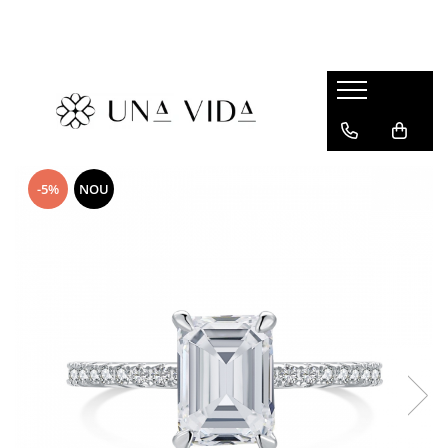
SUMMER
Cadouri pentru EA
Cadouri pentru EL
CADOURI sub 150 lei - EA
-5%
NOU
CADOURI sub 150 lei - EL