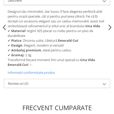
Descriere
Designul său minimalist, dar luxos, îl face alegerea perfectă atât
pentru ocazii speciale, cât și pentru purtarea zilnică. Fie că îți
dorești un accesoriu elegant sau un cadou memorabil, acest inel
simbolizează rafinamentul și stilul unic al brandului
Una Vida
.
✔
Material
: Argint 925 placat cu rodiu pentru un plus de
durabilitate
✔
Piatra
: Zirconiu cubic, tăietură
Emerald Cut
✔
Design
: Elegant, modern și versatil
✔
Ambalaj premium
, ideal pentru cadou
✔
Gramaj:
2.3g
Transformă fiecare moment într-unul special cu
Una Vida
Emerald Cut
! ✨
Informatii conformitate produs
Review-uri
(0)
FRECVENT CUMPARATE