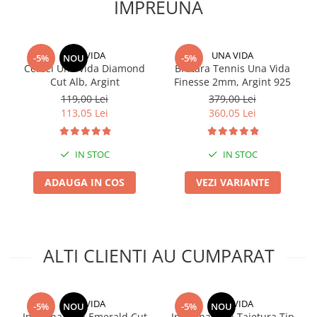
IMPREUNA
UNA VIDA
UNA VIDA
-5%
NOU
-5%
Cercei Una Vida Diamond
Bratara Tennis Una Vida
Cut Alb, Argint
Finesse 2mm, Argint 925
119,00 Lei
379,00 Lei
113,05 Lei
360,05 Lei
IN STOC
IN STOC
ADAUGA IN COS
VEZI VARIANTE
ALTI CLIENTI AU CUMPARAT
UNA VIDA
UNA VIDA
-5%
NOU
-5%
NOU
Inel Una Vida Emerald Cut
Inel Una Vida Taietura Tip