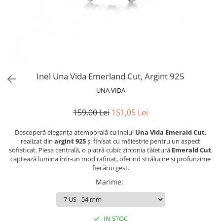
Inel Una Vida Emerland Cut, Argint 925
UNA VIDA
159,00 Lei
151,05 Lei
Descoperă eleganța atemporală cu inelul
Una Vida Emerald Cut
,
realizat din
argint 925
și finisat cu măiestrie pentru un aspect
sofisticat. Piesa centrală, o piatră cubic zirconia tăietură
Emerald Cut
,
captează lumina într-un mod rafinat, oferind strălucire și profunzime
fiecărui gest.
Marime
:
IN STOC