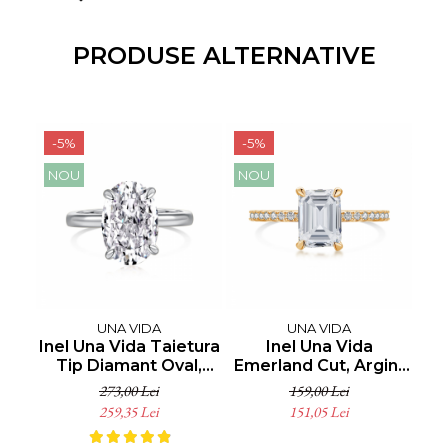
PRODUSE ALTERNATIVE
-5%
-5%
-5
NOU
NOU
UNA VIDA
UNA VIDA
Inel Una Vida Taietura
Inel Una Vida
C
Tip Diamant Oval,
Emerland Cut, Argint
R
Argint 925
925 placat cu aur
273,00 Lei
159,00 Lei
259,35 Lei
151,05 Lei