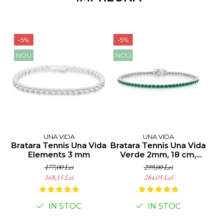
-5%
-5%
NOU
NOU
UNA VIDA
UNA VIDA
Bratara Tennis Una Vida
Bratara Tennis Una Vida
I
Elements 3 mm
Verde 2mm, 18 cm,
Argint 925
177,00 Lei
299,00 Lei
168,15 Lei
284,05 Lei
IN STOC
IN STOC