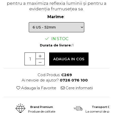
pentru a maximiza reflexia luminii și pentru a
evidenția frumusețea sa.
Marime
:
IN STOC
Durata de livrare:
1
ADAUGA IN COS
Cod Produs:
C269
Ai nevoie de ajutor?
0726 076 100
Adauga la Favorite
Cere informatii
Brand Premium
Transport Grat
Produse de calitate
La comenzi de peste