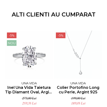
ALTI CLIENTI AU CUMPARAT
-5%
-5%
NOU
UNA VIDA
UNA VIDA
Inel Una Vida Taietura
Colier Portofino Long
C
Tip Diamant Oval, Argint
cu Perle, Argint 925
925
273,00 Lei
199,00 Lei
259,35 Lei
189,05 Lei