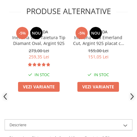
PRODUSE ALTERNATIVE
UNA VIDA
UNA VIDA
-5%
NOU
-5%
NOU
Inel Una Vida Taietura Tip
Inel Una Vida Emerland
C
Diamant Oval, Argint 925
Cut, Argint 925 placat cu
aur
273,00 Lei
159,00 Lei
259,35 Lei
151,05 Lei
IN STOC
IN STOC
VEZI VARIANTE
VEZI VARIANTE
Descriere