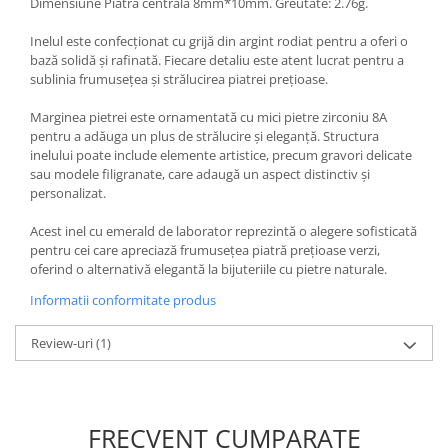
Dimensiune Piatra centrala 8mm*10mm. Greutate: 2.76g.
Inelul este confecționat cu grijă din argint rodiat pentru a oferi o
bază solidă și rafinată. Fiecare detaliu este atent lucrat pentru a
sublinia frumusețea și strălucirea piatrei prețioase.
Marginea pietrei este ornamentată cu mici pietre zirconiu 8A
pentru a adăuga un plus de strălucire și eleganță. Structura
inelului poate include elemente artistice, precum gravori delicate
sau modele filigranate, care adaugă un aspect distinctiv și
personalizat.
Acest inel cu emerald de laborator reprezintă o alegere sofisticată
pentru cei care apreciază frumusețea piatră prețioase verzi,
oferind o alternativă elegantă la bijuteriile cu pietre naturale.
Informatii conformitate produs
Review-uri
(1)
FRECVENT CUMPARATE