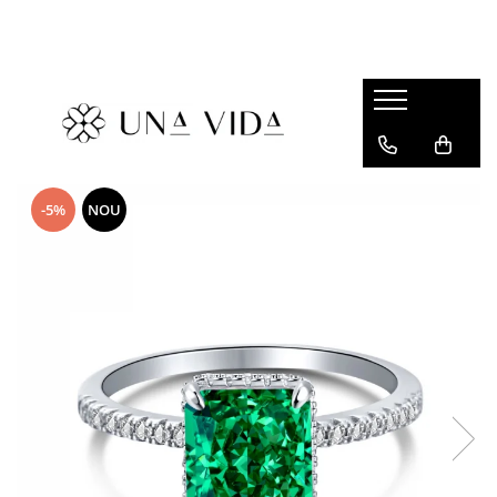
SUMMER
Cadouri pentru EA
Cadouri pentru EL
CADOURI sub 150 lei - EA
-5%
NOU
CADOURI sub 150 lei - EL