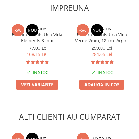
IMPREUNA
UNA VIDA
UNA VIDA
-5%
NOU
-5%
NOU
Bratara Tennis Una Vida
Bratara Tennis Una Vida
Elements 3 mm
Verde 2mm, 18 cm, Argint
925
177,00 Lei
299,00 Lei
168,15 Lei
284,05 Lei
IN STOC
IN STOC
VEZI VARIANTE
ADAUGA IN COS
ALTI CLIENTI AU CUMPARAT
UNA VIDA
UNA VIDA