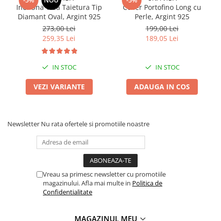
-5%
NOU
-5%
Inel Una Vida Taietura Tip
Colier Portofino Long cu
Diamant Oval, Argint 925
Perle, Argint 925
273,00 Lei
199,00 Lei
259,35 Lei
189,05 Lei
IN STOC
IN STOC
VEZI VARIANTE
ADAUGA IN COS
Newsletter
Nu rata ofertele si promotiile noastre
Vreau sa primesc newsletter cu promotiile
magazinului. Afla mai multe in
Politica de
Confidentialitate
MAGAZINUL MEU