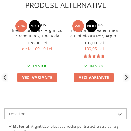
PRODUSE ALTERNATIVE
UNA VIDA
UNA VIDA
-5%
NOU
-5%
NOU
Inel Amore Pink, Argint cu
Inel Una Vida Valentine's
I
Zirconiu Roz, Una Vida
cu Inimioara Roz, Argint
cu
925
178,00 Lei
199,00 Lei
de la 169,10 Lei
189,05 Lei
IN STOC
IN STOC
VEZI VARIANTE
VEZI VARIANTE
Descriere
✔
Material
: Argint 925, placat cu rodiu pentru extra strălucire și