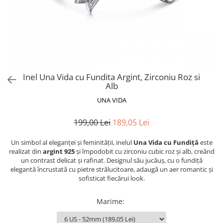
Inel Una Vida cu Fundita Argint, Zirconiu Roz si
Alb
UNA VIDA
199,00 Lei
189,05 Lei
Un simbol al eleganței și feminității, inelul
Una Vida cu Fundiță
este
realizat din
argint 925
și împodobit cu zirconiu cubic roz și alb, creând
un contrast delicat și rafinat. Designul său jucăuș, cu o fundiță
elegantă încrustată cu pietre strălucitoare, adaugă un aer romantic și
sofisticat fiecărui look.
Marime
: