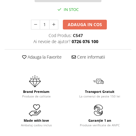
IN STOC
ADAUGA IN COS
Cod Produs:
C547
Ai nevoie de ajutor?
0726 076 100
Adauga la Favorite
Cere informatii
Brand Premium
Transport Gratuit
Produse de calitate
La comenzi de peste 150 lei
Made with love
Garanție 1 an
Ambalaj cadou inclus
Produse verificate de ANPC