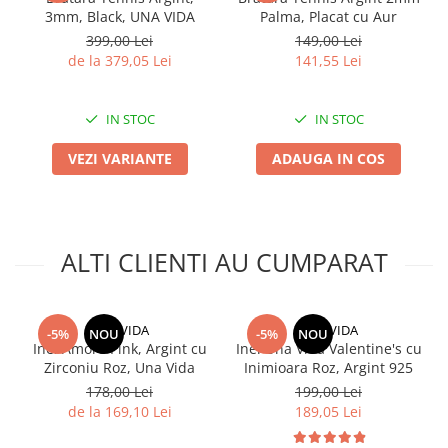
3mm, Black, UNA VIDA
Palma, Placat cu Aur
399,00 Lei
149,00 Lei
de la 379,05 Lei
141,55 Lei
IN STOC
IN STOC
VEZI VARIANTE
ADAUGA IN COS
ALTI CLIENTI AU CUMPARAT
UNA VIDA
UNA VIDA
-5%
NOU
-5%
NOU
Inel Amore Pink, Argint cu
Inel Una Vida Valentine's cu
Zirconiu Roz, Una Vida
Inimioara Roz, Argint 925
178,00 Lei
199,00 Lei
de la 169,10 Lei
189,05 Lei