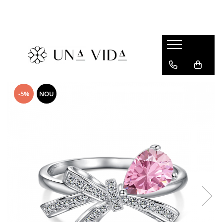
SUMMER
Cadouri pentru EA
Cadouri pentru EL
CADOURI sub 150 lei - EA
-5%
NOU
CADOURI sub 150 lei - EL