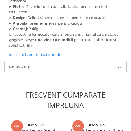
rezistență
✔
Pietre
: Zirconiu cubic roz și alb, fațetat pentru un efect
strălucitor
✔
Design
: Delicat și feminin, perfect pentru orice ocazie
✔
Ambalaj premium
, ideal pentru cadou
✔
Gramaj:
2.46g
Un accesoriu fermecător care îmbină rafinamentul cu o notă de
gingășie. Alege
Una Vida cu Fundiță
pentru un look delicat și
sofisticat! 🎀✨
Informatii conformitate produs
Review-uri
(0)
FRECVENT CUMPARATE
IMPREUNA
UNA VIDA
UNA VIDA
-5%
-5%
Bratara Tennis Argint,
Bratara Tennis Argint 2mm