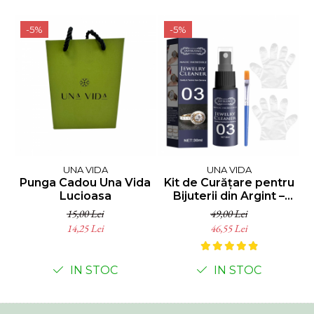
-5%
-5%
UNA VIDA
UNA VIDA
Punga Cadou Una Vida
Kit de Curățare pentru
B
Lucioasa
Bijuterii din Argint –
5
Strălucire Instantanee!
15,00 Lei
49,00 Lei
14,25 Lei
46,55 Lei
IN STOC
IN STOC