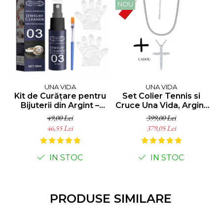
NOU
UNA VIDA
UNA VIDA
Kit de Curățare pentru
Set Colier Tennis si
Bijuterii din Argint –
Cruce Una Vida, Argint
T
Strălucire Instantanee!
925
49,00 Lei
399,00 Lei
46,55 Lei
379,05 Lei
IN STOC
IN STOC
PRODUSE SIMILARE