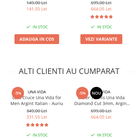
Aur 18k
149,00 Lei
699,00 Lei
141,55 Lei
664,05 Lei
IN STOC
IN STOC
ADAUGA IN COS
VEZI VARIANTE
ALTI CLIENTI AU CUMPARAT
UNA VIDA
UNA VIDA
-5%
-5%
NOU
Lant Cruce Una Vida for
Colier Tennis Una Vida
Men Argint Italian - Auriu
Diamond Cut 3mm, Argint
925
349,00 Lei
699,00 Lei
331,55 Lei
664,05 Lei
IN STOC
IN STOC