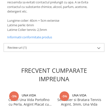
recoamda sa evitati contactul prelungit cu apa. A se Evita
contactul cu substante chimice, alcool, parfum, acetone,
detergent etc.
Lungime colier: 40cm + 5cm extenise
Latime perle: 6mm
Latime Colier tennis: 2,5mm
Informatii conformitate produs
Review-uri
(1)
FRECVENT CUMPARATE
IMPREUNA
UNA VIDA
UNA VIDA
-5%
-5%
Cercei Una Vida Portofino
Set Colier si Bratara Tennis
cu Perla, Argint Placat cu
Argint, 3mm, Una Vida