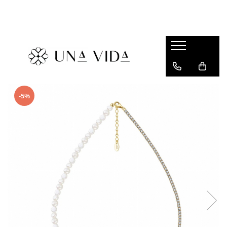
SUMMER
Cadouri pentru EA
Cadouri pentru EL
CADOURI sub 150 lei - EA
-5%
CADOURI sub 150 lei - EL