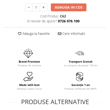
ADAUGA IN COS
Cod Produs:
C62
Ai nevoie de ajutor?
0726 076 100
Adauga la Favorite
Cere informatii
Brand Premium
Transport Gratuit
Produse de calitate
La comenzi de peste 150 lei
Made with love
Garanție 1 an
Ambalaj cadou inclus
Produse verificate de ANPC
PRODUSE ALTERNATIVE