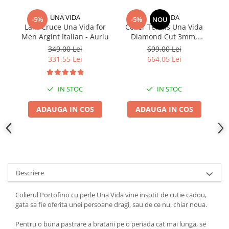
UNA VIDA
UNA VIDA
-5%
-5%
NOU
Lant Cruce Una Vida for
Colier Tennis Una Vida
C
Men Argint Italian - Auriu
Diamond Cut 3mm,
Argint 925
349,00 Lei
699,00 Lei
331,55 Lei
664,05 Lei
IN STOC
IN STOC
ADAUGA IN COS
ADAUGA IN COS
Descriere
Colierul Portofino cu perle Una Vida vine insotit de cutie cadou,
gata sa fie oferita unei persoane dragi, sau de ce nu, chiar noua.
Pentru o buna pastrare a bratarii pe o periada cat mai lunga, se