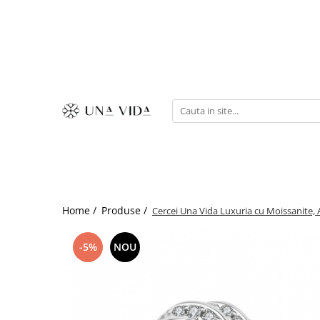
SUMMER
Cadouri pentru EA
Cadouri pentru EL
CADOURI sub 150 lei - EA
CADOURI sub 150 lei - EL
Home /
Produse /
Cercei Una Vida Luxuria cu Moissanite, 
-5%
NOU