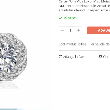
Cerceii "Una Vida Luxuria" cu Moissan
sau pentru ocazii speciale. Acești c
argintului, oferind un aspect luxos ș
IN STOC
ADAUG
Cod Produs:
C495
Ai nevoie de
Adauga la Favorite
Cere 