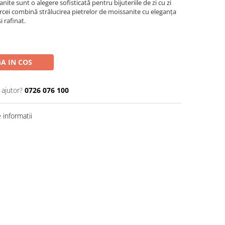
ite sunt o alegere sofisticată pentru bijuteriile de zi cu zi
ercei combină strălucirea pietrelor de moissanite cu eleganța
i rafinat.
A IN COS
 ajutor?
0726 076 100
informatii