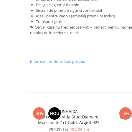
Design elegant și feminin
Sistem de prindere sigur și confortabil
Ideali pentru cadou (ambalaj premium inclus)
Transport gratuit
💖 Cerceii care nu trec neobservați – perfecți pentru momen
un plus de încredere zi de zi.
Informatii conformitate produs
UNA VIDA
-5%
NOU
-5%
Cercei Una Vida Stud Diamant
Brata
Moissanite 1ct Gold, Argint 925
299,00 Lei
284,05 Lei