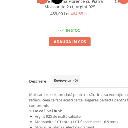
Inel de Logodna Florence cu Piatra
Cercei 
Moissanite 2 ct, Argint 925
489,00 Lei
464,55 Lei
IN STOC
ADAUGA IN COS
Review-uri
(0)
Descriere
Moissanite este apreciată pentru strălucirea sa excepțional
reflexii, ceea ce face acești cercei alegerea perfectă pentru 
compromis.
✨
De ce îi vei iubi:
Argint 925 de înaltă calitate
Moissanite 2 CT total (1 CT fiecare cercel, 6.5 mm)
Strălucire intensă, efect de diamant