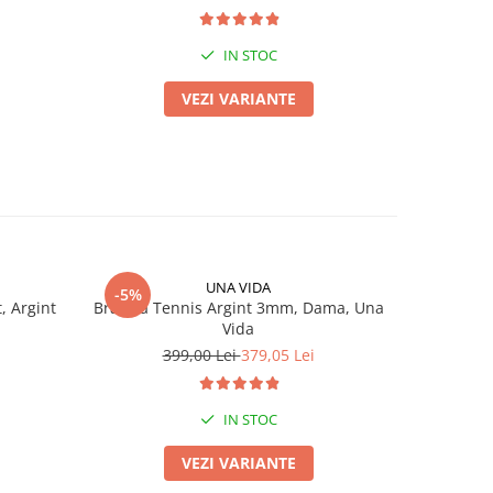
IN STOC
VEZI VARIANTE
UNA VIDA
-5%
-5%
, Argint
Bratara Tennis Argint 3mm, Dama, Una
Set Colier 
Vida
399,00 Lei
379,05 Lei
6
IN STOC
VEZI VARIANTE