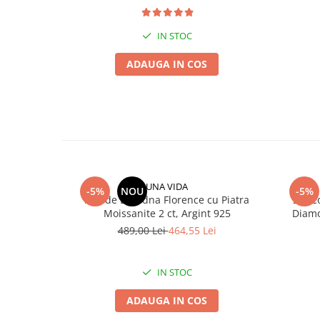
IN STOC
ADAUGA IN COS
UNA VIDA
-5%
NOU
-5%
Inel de Logodna Florence cu Piatra
Set C
Moissanite 2 ct, Argint 925
Diamo
489,00 Lei
464,55 Lei
IN STOC
ADAUGA IN COS