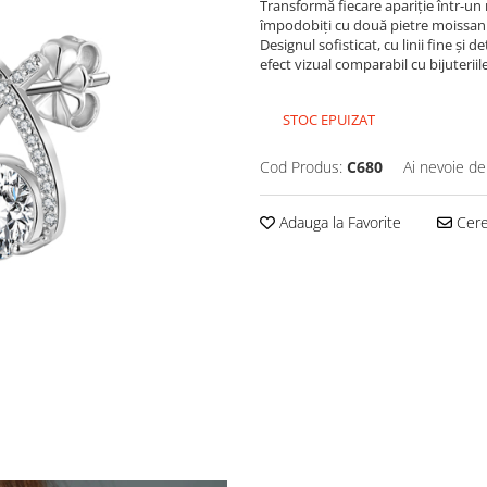
Transformă fiecare apariție într-un 
împodobiți cu două pietre moissanit
Designul sofisticat, cu linii fine și 
efect vizual comparabil cu bijuterii
STOC EPUIZAT
Cod Produs:
C680
Ai nevoie de
Adauga la Favorite
Cere 