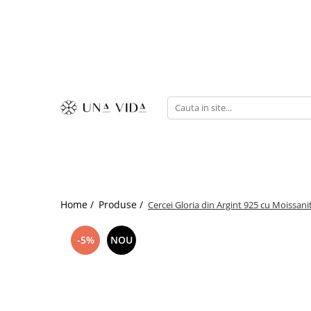
SUMMER
Cadouri pentru EA
Cadouri pentru EL
CADOURI sub 150 lei - EA
CADOURI sub 150 lei - EL
Home /
Produse /
Cercei Gloria din Argint 925 cu Moissani
-5%
NOU