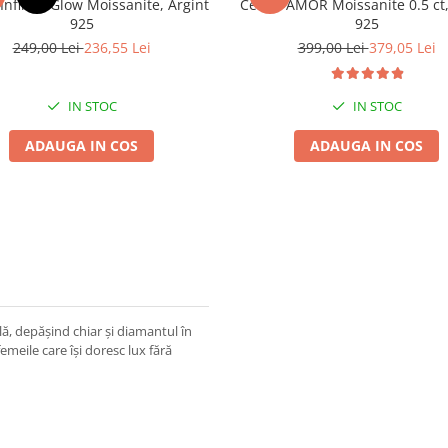
Infinity Glow Moissanite, Argint
Cercei AMOR Moissanite 0.5 ct,
925
925
249,00 Lei
236,55 Lei
399,00 Lei
379,05 Lei
IN STOC
IN STOC
ADAUGA IN COS
ADAUGA IN COS
ă, depășind chiar și diamantul în
femeile care își doresc lux fără