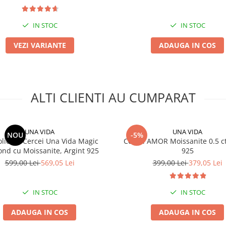
IN STOC
IN STOC
VEZI VARIANTE
ADAUGA IN COS
ALTI CLIENTI AU CUMPARAT
UNA VIDA
UNA VIDA
NOU
-5%
olier si Cercei Una Vida Magic
Cercei AMOR Moissanite 0.5 ct
nd cu Moissanite, Argint 925
925
599,00 Lei
569,05 Lei
399,00 Lei
379,05 Lei
IN STOC
IN STOC
ADAUGA IN COS
ADAUGA IN COS