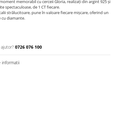
moment memorabil cu cerceii Gloria, realizați din argint 925 și
e spectaculoase, de 1 CT fiecare.
detalii strălucitoare, pune în valoare fiecare mișcare, oferind un
le cu diamante.
 ajutor?
0726 076 100
informatii