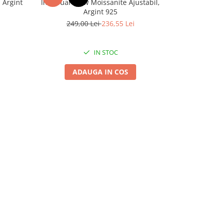
 Argint
Inel Dual Glow Moissanite Ajustabil,
Cercei Royal 
Argint 925
Arg
249,00 Lei
236,55 Lei
339,
IN STOC
ADAUGA IN COS
A