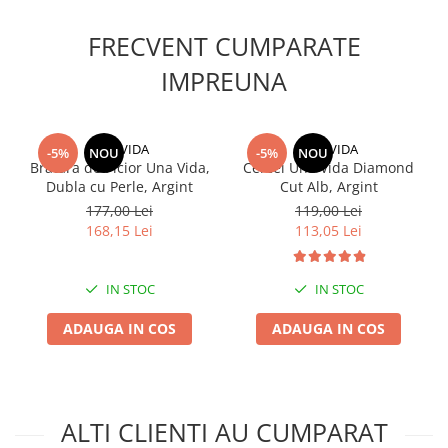
FRECVENT CUMPARATE
IMPREUNA
UNA VIDA
UNA VIDA
-5%
NOU
-5%
NOU
Bratara de Picior Una Vida,
Cercei Una Vida Diamond
Dubla cu Perle, Argint
Cut Alb, Argint
177,00 Lei
119,00 Lei
168,15 Lei
113,05 Lei
IN STOC
IN STOC
ADAUGA IN COS
ADAUGA IN COS
ALTI CLIENTI AU CUMPARAT