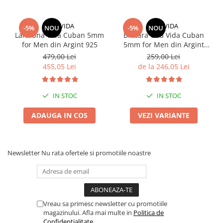
UNA VIDA
UNA VIDA
-5%
NOU
-5%
NOU
Lant Una Vida Cuban 5mm
Bratara Una Vida Cuban
for Men din Argint 925
5mm for Men din Argint
925
479,00 Lei
259,00 Lei
455,05 Lei
de la 246,05 Lei
IN STOC
IN STOC
ADAUGA IN COS
VEZI VARIANTE
Newsletter
Nu rata ofertele si promotiile noastre
Vreau sa primesc newsletter cu promotiile
magazinului. Afla mai multe in
Politica de
Confidentialitate