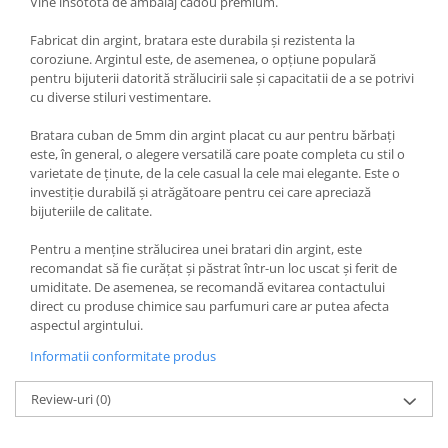
Vine insotota de ambalaj cadou premium.
Fabricat din argint, bratara este durabila și rezistenta la
coroziune. Argintul este, de asemenea, o opțiune populară
pentru bijuterii datorită strălucirii sale și capacitatii de a se potrivi
cu diverse stiluri vestimentare.
Bratara cuban de 5mm din argint placat cu aur pentru bărbați
este, în general, o alegere versatilă care poate completa cu stil o
varietate de ținute, de la cele casual la cele mai elegante. Este o
investiție durabilă și atrăgătoare pentru cei care apreciază
bijuteriile de calitate.
Pentru a menține strălucirea unei bratari din argint, este
recomandat să fie curățat și păstrat într-un loc uscat și ferit de
umiditate. De asemenea, se recomandă evitarea contactului
direct cu produse chimice sau parfumuri care ar putea afecta
aspectul argintului.
Informatii conformitate produs
Review-uri
(0)