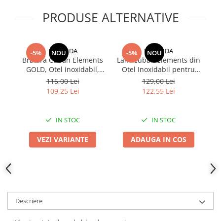
PRODUSE ALTERNATIVE
UNA VIDA
UNA VIDA
-5%
NOU
-5%
NOU
Bratara Cuban Elements
Lant Cuban Elements din
L
GOLD, Otel inoxidabil,
Otel Inoxidabil pentru
Me
7mm
barbati, 6 mm
115,00 Lei
129,00 Lei
109,25 Lei
122,55 Lei
IN STOC
IN STOC
VEZI VARIANTE
ADAUGA IN COS
Descriere