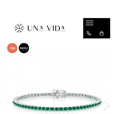
SUMMER
Cadouri pentru EA
Cadouri pentru EL
CADOURI sub 150 lei - EA
-5%
NOU
CADOURI sub 150 lei - EL