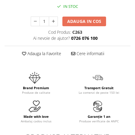
IN STOC
ADAUGA IN COS
Cod Produs:
C263
Ai nevoie de ajutor?
0726 076 100
Adauga la Favorite
Cere informatii
Brand Premium
Transport Gratuit
Produse de calitate
La comenzi de peste 150 lei
Made with love
Garanție 1 an
Ambalaj cadou inclus
Produse verificate de ANPC