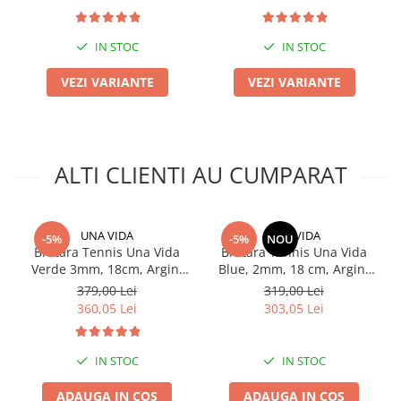
IN STOC
IN STOC
VEZI VARIANTE
VEZI VARIANTE
ALTI CLIENTI AU CUMPARAT
UNA VIDA
UNA VIDA
-5%
-5%
NOU
Bratara Tennis Una Vida
Bratara Tennis Una Vida
Verde 3mm, 18cm, Argint
Blue, 2mm, 18 cm, Argint
925
925
379,00 Lei
319,00 Lei
360,05 Lei
303,05 Lei
IN STOC
IN STOC
ADAUGA IN COS
ADAUGA IN COS