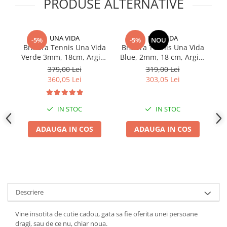
PRODUSE ALTERNATIVE
UNA VIDA
UNA VIDA
-5%
-5%
NOU
Bratara Tennis Una Vida
Bratara Tennis Una Vida
In
Verde 3mm, 18cm, Argint
Blue, 2mm, 18 cm, Argint
Arg
925
925
379,00 Lei
319,00 Lei
360,05 Lei
303,05 Lei
IN STOC
IN STOC
ADAUGA IN COS
ADAUGA IN COS
Descriere
Vine insotita de cutie cadou, gata sa fie oferita unei persoane
dragi, sau de ce nu, chiar noua.