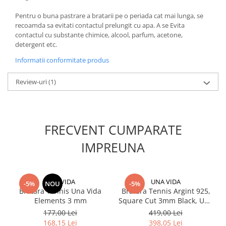
Pentru o buna pastrare a bratarii pe o periada cat mai lunga, se
recoamda sa evitati contactul prelungit cu apa. A se Evita
contactul cu substante chimice, alcool, parfum, acetone,
detergent etc.
Informatii conformitate produs
Review-uri
(1)
FRECVENT CUMPARATE
IMPREUNA
UNA VIDA
UNA VIDA
-5%
NOU
-5%
Bratara Tennis Una Vida
Bratara Tennis Argint 925,
Elements 3 mm
Square Cut 3mm Black, Una
Vida
177,00 Lei
419,00 Lei
168,15 Lei
398,05 Lei