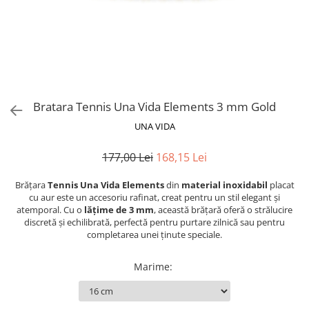
Bratara Tennis Una Vida Elements 3 mm Gold
UNA VIDA
177,00 Lei
168,15 Lei
Brățara
Tennis Una Vida Elements
din
material inoxidabil
placat
cu aur este un accesoriu rafinat, creat pentru un stil elegant și
atemporal. Cu o
lățime de 3 mm
, această brățară oferă o strălucire
discretă și echilibrată, perfectă pentru purtare zilnică sau pentru
completarea unei ținute speciale.
Marime
: