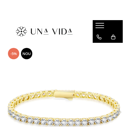
SUMMER
Cadouri pentru EA
Cadouri pentru EL
CADOURI sub 150 lei - EA
-5%
NOU
CADOURI sub 150 lei - EL