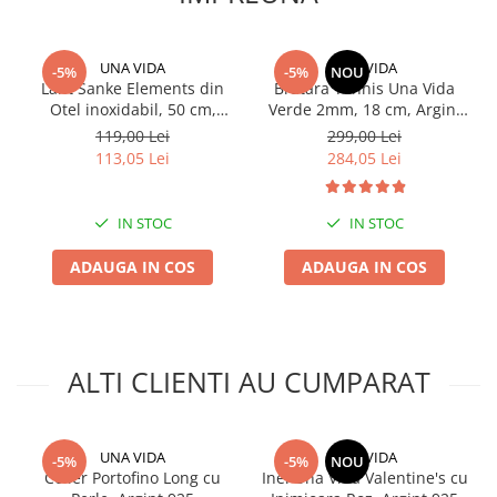
UNA VIDA
UNA VIDA
-5%
-5%
NOU
Lant Sanke Elements din
Bratara Tennis Una Vida
Otel inoxidabil, 50 cm,
Verde 2mm, 18 cm, Argint
Unisex, GOLD
925
119,00 Lei
299,00 Lei
113,05 Lei
284,05 Lei
IN STOC
IN STOC
ADAUGA IN COS
ADAUGA IN COS
ALTI CLIENTI AU CUMPARAT
UNA VIDA
UNA VIDA
-5%
-5%
NOU
Colier Portofino Long cu
Inel Una Vida Valentine's cu