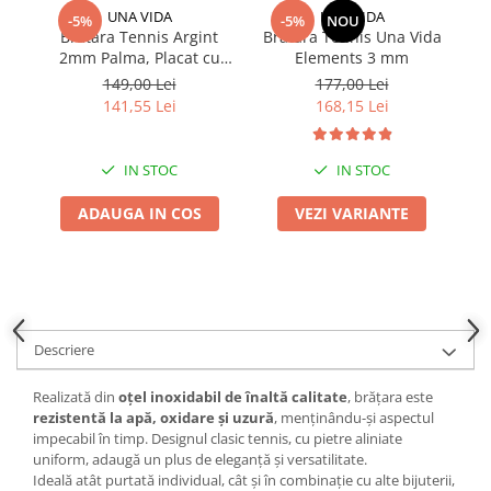
UNA VIDA
UNA VIDA
-5%
-5%
NOU
Bratara Tennis Argint
Bratara Tennis Una Vida
I
2mm Palma, Placat cu
Elements 3 mm
cu
Aur
149,00 Lei
177,00 Lei
141,55 Lei
168,15 Lei
IN STOC
IN STOC
ADAUGA IN COS
VEZI VARIANTE
Descriere
Realizată din
oțel inoxidabil de înaltă calitate
, brățara este
rezistentă la apă, oxidare și uzură
, menținându-și aspectul
impecabil în timp. Designul clasic tennis, cu pietre aliniate
uniform, adaugă un plus de eleganță și versatilitate.
Ideală atât purtată individual, cât și în combinație cu alte bijuterii,