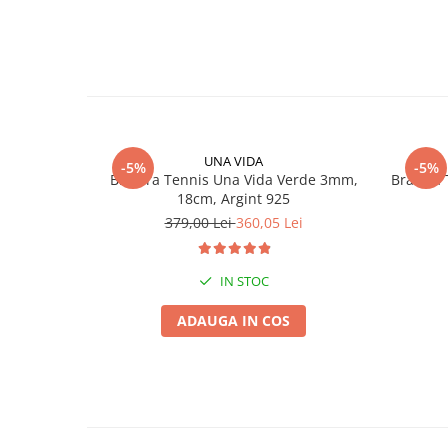
UNA VIDA
-5%
-5%
Bratara Tennis Una Vida Verde 3mm,
Bratara
18cm, Argint 925
379,00 Lei
360,05 Lei
IN STOC
ADAUGA IN COS