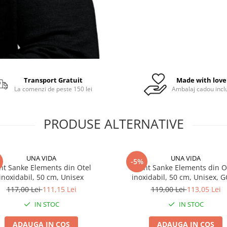
Transport Gratuit
Made with love
La comenzi de peste 150 lei
Ambalaj cadou incl
PRODUSE ALTERNATIVE
UNA VIDA
UNA VIDA
-5%
nt Sanke Elements din Otel
Lant Sanke Elements din O
inoxidabil, 50 cm, Unisex
inoxidabil, 50 cm, Unisex, 
117,00 Lei
111,15 Lei
119,00 Lei
113,05 Lei
IN STOC
IN STOC
ADAUGA IN COS
ADAUGA IN COS