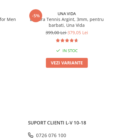
UNA VIDA
-5%
-5%
for Men
Bratara Tennis Argint, 3mm, pentru
Bratara T
barbati, Una Vida
399,00 Lei
379,05 Lei
3
IN STOC
VEZI VARIANTE
SUPORT CLIENTI
L-V 10-18
0726 076 100