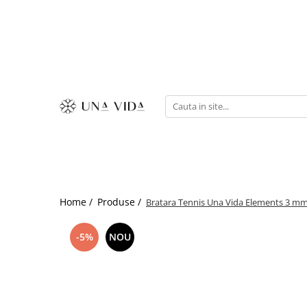
SUMMER
Cadouri pentru EA
Cadouri pentru EL
CADOURI sub 150 lei - EA
CADOURI sub 150 lei - EL
Home /
Produse /
Bratara Tennis Una Vida Elements 3 mm
-5%
NOU