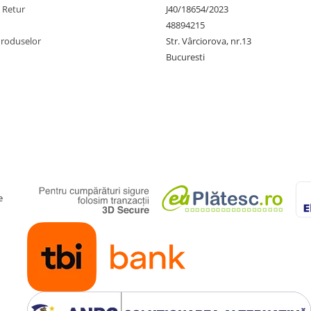
e Retur
J40/18654/2023
48894215
Produselor
Str. Vârciorova, nr.13
Bucuresti
e