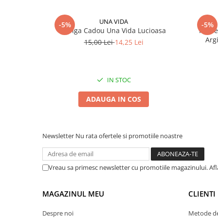
UNA VIDA
-5%
-5%
Punga Cadou Una Vida Lucioasa
Kit d
Arg
15,00 Lei
14,25 Lei
IN STOC
ADAUGA IN COS
Newsletter
Nu rata ofertele si promotiile noastre
Vreau sa primesc newsletter cu promotiile magazinului. Af
MAGAZINUL MEU
CLIENTI
Despre noi
Metode de