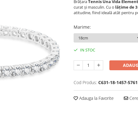
Brățara
Tennis Una Vida Element
curat și masculin. Cu o
lățime de 
atitudine, fiind ideală atât pentru p
Marime
:
IN STOC
ADAUG
Cod Produs:
C631-18-1457-5761
Adauga la Favorite
Cere 