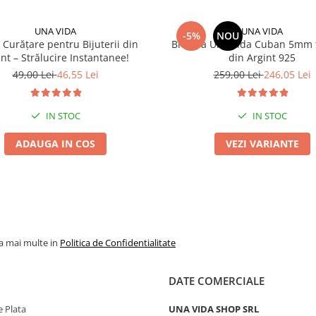
UNA VIDA
UNA VIDA
-5%
NOU
e Curățare pentru Bijuterii din
Bratara Una Vida Cuban 5mm 
int – Strălucire Instantanee!
din Argint 925
49,00 Lei
46,55 Lei
259,00 Lei
246,05 Lei
IN STOC
IN STOC
ADAUGA IN COS
VEZI VARIANTE
la mai multe in
Politica de Confidentialitate
DATE COMERCIALE
 Plata
UNA VIDA SHOP SRL