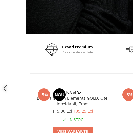
Brand Premium
Produse de calitate
UNA VIDA
-5%
NOU
-5%
Bratara Cuban Elements GOLD, Otel
La
inoxidabil, 7mm
115,00 Lei
109,25 Lei
IN STOC
VEZI VARIANTE