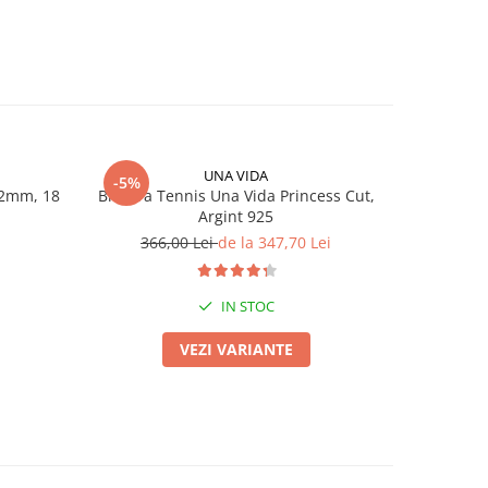
UNA VIDA
-5%
-5%
 2mm, 18
Bratara Tennis Una Vida Princess Cut,
Bratara 
Argint 925
366,00 Lei
de la 347,70 Lei
3
IN STOC
VEZI VARIANTE