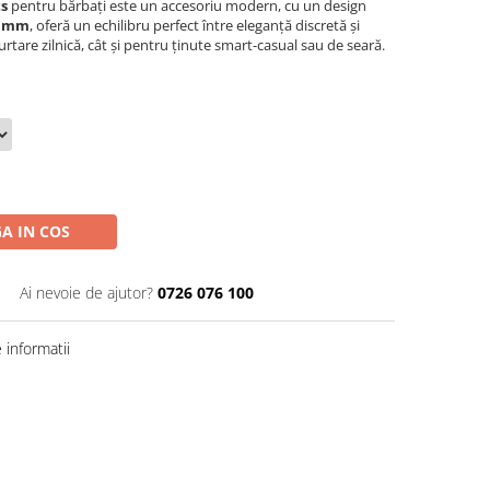
s
pentru bărbați este un accesoriu modern, cu un design
3 mm
, oferă un echilibru perfect între eleganță discretă și
urtare zilnică, cât și pentru ținute smart-casual sau de seară.
A IN COS
Ai nevoie de ajutor?
0726 076 100
informatii