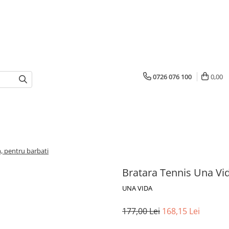
0726 076 100
0,00
, pentru barbati
Bratara Tennis Una Vi
UNA VIDA
177,00 Lei
168,15 Lei