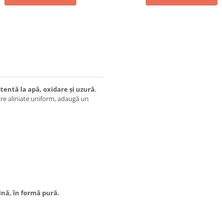
stentă la apă, oxidare și uzură
,
etre aliniate uniform, adaugă un
nă, în formă pură.