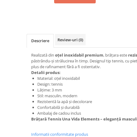
Review-uri
(0)
Descriere
Realizată din
oțel inoxidabil premium
, brățara este
rezi
păstrându-și strălucirea în timp. Designul tip tennis, cu pi
plus de rafinament fără a fi ostentativ.
Detalii produs:
Material: oțel inoxidabil
Design: tennis
Lățime: 3 mm
Stil: masculin, modern
Rezistentă la apă și decolorare
Confortabilă și durabilă
Ambalaj de cadou inclus
Brățară Tennis Una Vida Elements – eleganță masculi
Informatii conformitate produs