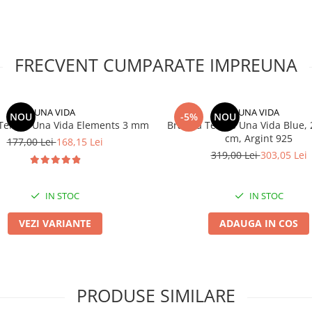
FRECVENT CUMPARATE IMPREUNA
UNA VIDA
UNA VIDA
NOU
-5%
NOU
 Tennis Una Vida Elements 3 mm
Bratara Tennis Una Vida Blue,
cm, Argint 925
177,00 Lei
168,15 Lei
319,00 Lei
303,05 Lei
IN STOC
IN STOC
VEZI VARIANTE
ADAUGA IN COS
PRODUSE SIMILARE