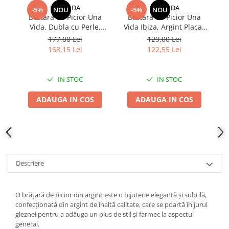
UNA VIDA
UNA VIDA
-5%
NOU
-5%
NOU
Bratara de Picior Una
Bratara de Picior Una
C
Vida, Dubla cu Perle,
Vida Ibiza, Argint Placat
M
Argint
cu Aur
177,00 Lei
129,00 Lei
168,15 Lei
122,55 Lei
IN STOC
IN STOC
ADAUGA IN COS
ADAUGA IN COS
Descriere
O brățară de picior din argint este o bijuterie elegantă și subtilă,
confecționată din argint de înaltă calitate, care se poartă în jurul
gleznei pentru a adăuga un plus de stil și farmec la aspectul
general.