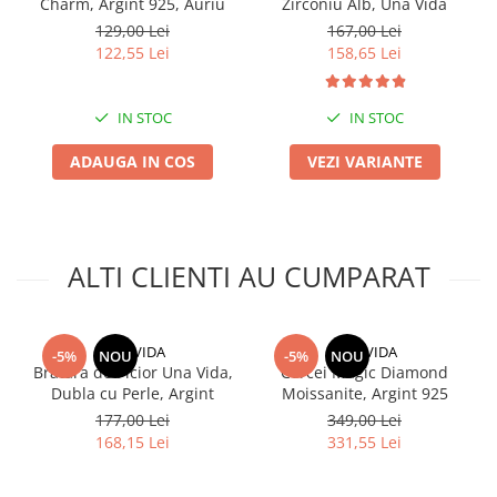
Charm, Argint 925, Auriu
Zirconiu Alb, Una Vida
129,00 Lei
167,00 Lei
122,55 Lei
158,65 Lei
IN STOC
IN STOC
ADAUGA IN COS
VEZI VARIANTE
ALTI CLIENTI AU CUMPARAT
UNA VIDA
UNA VIDA
-5%
NOU
-5%
NOU
Bratara de Picior Una Vida,
Cercei Magic Diamond
Dubla cu Perle, Argint
Moissanite, Argint 925
177,00 Lei
349,00 Lei
168,15 Lei
331,55 Lei