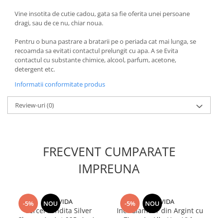
Vine insotita de cutie cadou, gata sa fie oferita unei persoane
dragi, sau de ce nu, chiar noua.
Pentru o buna pastrare a bratarii pe o periada cat mai lunga, se
recoamda sa evitati contactul prelungit cu apa. A se Evita
contactul cu substante chimice, alcool, parfum, acetone,
detergent etc.
Informatii conformitate produs
Review-uri
(0)
FRECVENT CUMPARATE
IMPREUNA
UNA VIDA
UNA VIDA
-5%
NOU
-5%
NOU
Cercei Fundita Silver
Inel Glamour din Argint cu