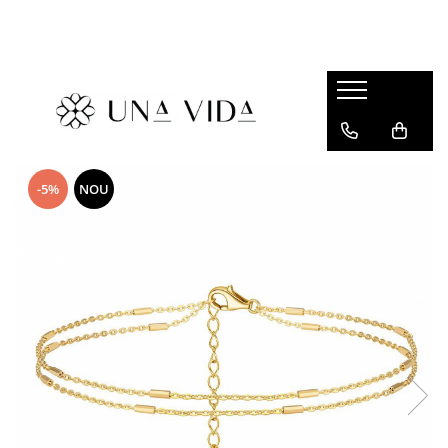
SUMMER
Cadouri pentru EA
Cadouri pentru EL
CADOURI sub 150 lei - EA
-5%
NOU
CADOURI sub 150 lei - EL