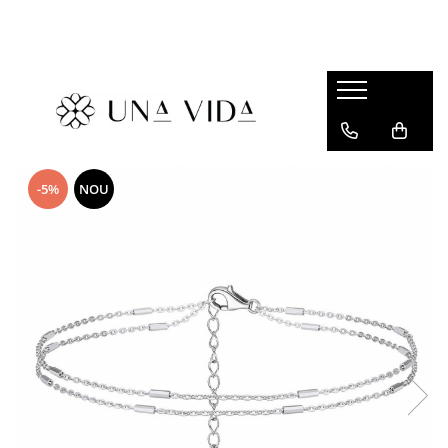
SUMMER
Cadouri pentru EA
Cadouri pentru EL
CADOURI sub 150 lei - EA
-5%
NOU
CADOURI sub 150 lei - EL