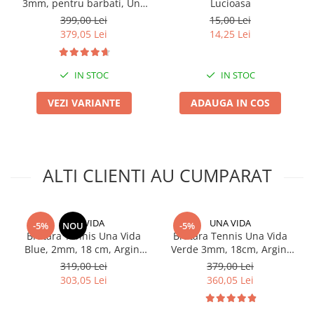
3mm, pentru barbati, Una
Lucioasa
Vida
399,00 Lei
15,00 Lei
379,05 Lei
14,25 Lei
IN STOC
IN STOC
VEZI VARIANTE
ADAUGA IN COS
ALTI CLIENTI AU CUMPARAT
UNA VIDA
UNA VIDA
-5%
NOU
-5%
Bratara Tennis Una Vida
Bratara Tennis Una Vida
Blue, 2mm, 18 cm, Argint
Verde 3mm, 18cm, Argint
925
925
319,00 Lei
379,00 Lei
303,05 Lei
360,05 Lei