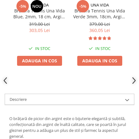
UNA VIDA
UNA VIDA
-5%
NOU
-5%
Bratara Tennis Una Vida
Bratara Tennis Una Vida
Blue, 2mm, 18 cm, Argint
Verde 3mm, 18cm, Argint
D
925
925
319,00 Lei
379,00 Lei
303,05 Lei
360,05 Lei
IN STOC
IN STOC
ADAUGA IN COS
ADAUGA IN COS
Descriere
O brățară de picior din argint este o bijuterie elegantă și subtilă,
confecționată din argint de înaltă calitate, care se poartă în jurul
gleznei pentru a adăuga un plus de stil și farmec la aspectul
general.