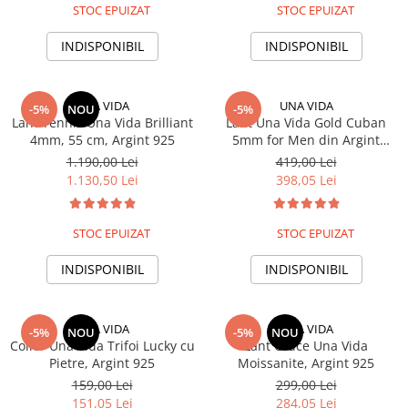
STOC EPUIZAT
STOC EPUIZAT
INDISPONIBIL
INDISPONIBIL
UNA VIDA
UNA VIDA
-5%
NOU
-5%
Lant Tennis Una Vida Brilliant
Lant Una Vida Gold Cuban
4mm, 55 cm, Argint 925
5mm for Men din Argint
Placat cu Aur
1.190,00 Lei
419,00 Lei
1.130,50 Lei
398,05 Lei
STOC EPUIZAT
STOC EPUIZAT
INDISPONIBIL
INDISPONIBIL
UNA VIDA
UNA VIDA
-5%
NOU
-5%
NOU
Colier Una Vida Trifoi Lucky cu
Lant Cruce Una Vida
Pietre, Argint 925
Moissanite, Argint 925
159,00 Lei
299,00 Lei
151,05 Lei
284,05 Lei