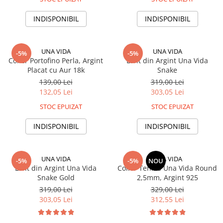
INDISPONIBIL
INDISPONIBIL
UNA VIDA
UNA VIDA
-5%
-5%
Colier Portofino Perla, Argint
Lant din Argint Una Vida
Placat cu Aur 18k
Snake
139,00 Lei
319,00 Lei
132,05 Lei
303,05 Lei
STOC EPUIZAT
STOC EPUIZAT
INDISPONIBIL
INDISPONIBIL
UNA VIDA
UNA VIDA
-5%
-5%
NOU
Lant din Argint Una Vida
Colier Tennis Una Vida Round
Snake Gold
2,5mm, Argint 925
319,00 Lei
329,00 Lei
303,05 Lei
312,55 Lei