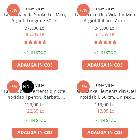
UNA VIDA
UNA VIDA
-5%
-5%
Lant Una Vida Snake For Men,
Lant Cruce Una Vida for Men
Argint, Lungime 60 cm
Argint Italian - Auriu
379,00 Lei
349,00 Lei
360,05 Lei
331,55 Lei
IN STOC
IN STOC
ADAUGA IN COS
ADAUGA IN COS
UNA VIDA
UNA VIDA
-5%
NOU
-5%
Lant Cuban Elements din Otel
Lant Sanke Elements din Otel
Inoxidabil pentru barbati, 6
inoxidabil, 50 cm, Unisex,
mm
GOLD
129,00 Lei
119,00 Lei
122,55 Lei
113,05 Lei
IN STOC
IN STOC
ADAUGA IN COS
ADAUGA IN COS