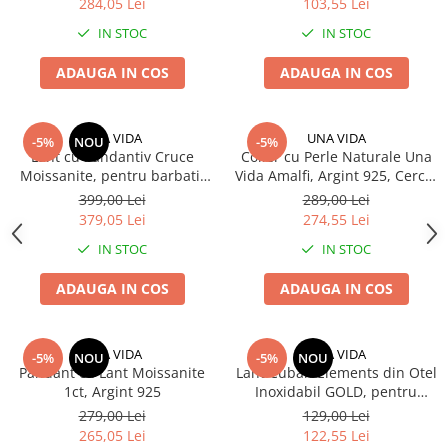
284,05 Lei
103,55 Lei
IN STOC
IN STOC
ADAUGA IN COS
ADAUGA IN COS
UNA VIDA
UNA VIDA
-5%
NOU
-5%
Lant cu Pandantiv Cruce
Colier cu Perle Naturale Una
Moissanite, pentru barbati,
Vida Amalfi, Argint 925, Cercei
Argint 925
Cadou
399,00 Lei
289,00 Lei
379,05 Lei
274,55 Lei
IN STOC
IN STOC
ADAUGA IN COS
ADAUGA IN COS
UNA VIDA
UNA VIDA
-5%
NOU
-5%
NOU
Pandant cu Lant Moissanite
Lant Cuban Elements din Otel
1ct, Argint 925
Inoxidabil GOLD, pentru
barbati, 4mm
279,00 Lei
129,00 Lei
265,05 Lei
122,55 Lei