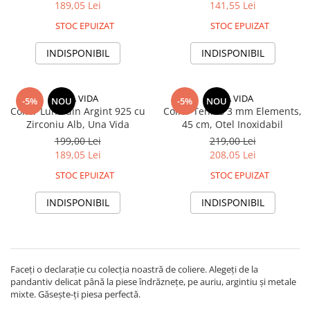
189,05 Lei
141,55 Lei
STOC EPUIZAT
STOC EPUIZAT
INDISPONIBIL
INDISPONIBIL
UNA VIDA
UNA VIDA
-5%
NOU
-5%
NOU
Colier Luna din Argint 925 cu
Colier Tennis 3 mm Elements,
Zirconiu Alb, Una Vida
45 cm, Otel Inoxidabil
199,00 Lei
219,00 Lei
189,05 Lei
208,05 Lei
STOC EPUIZAT
STOC EPUIZAT
INDISPONIBIL
INDISPONIBIL
Faceți o declarație cu colecția noastră de coliere. Alegeți de la
pandantiv delicat până la piese îndrăznețe, pe auriu, argintiu și metale
mixte. Găsește-ți piesa perfectă.