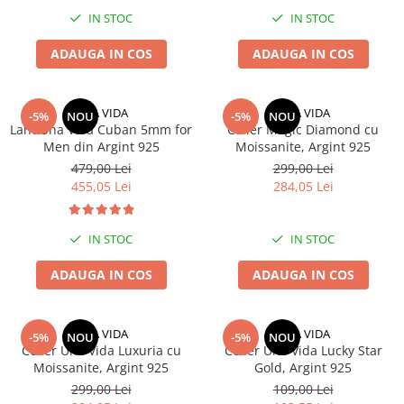
IN STOC
IN STOC
ADAUGA IN COS
ADAUGA IN COS
UNA VIDA
UNA VIDA
-5%
NOU
-5%
NOU
Lant Una Vida Cuban 5mm for
Colier Magic Diamond cu
Men din Argint 925
Moissanite, Argint 925
479,00 Lei
299,00 Lei
455,05 Lei
284,05 Lei
IN STOC
IN STOC
ADAUGA IN COS
ADAUGA IN COS
UNA VIDA
UNA VIDA
-5%
NOU
-5%
NOU
Colier Una Vida Luxuria cu
Colier Una Vida Lucky Star
Moissanite, Argint 925
Gold, Argint 925
299,00 Lei
109,00 Lei