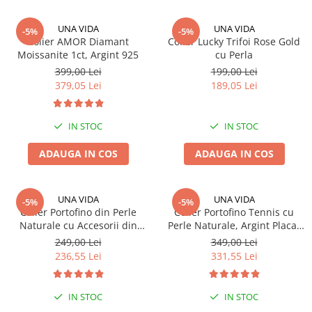
UNA VIDA
UNA VIDA
-5%
-5%
Colier AMOR Diamant
Colier Lucky Trifoi Rose Gold
Moissanite 1ct, Argint 925
cu Perla
399,00 Lei
199,00 Lei
379,05 Lei
189,05 Lei
IN STOC
IN STOC
ADAUGA IN COS
ADAUGA IN COS
UNA VIDA
UNA VIDA
-5%
-5%
Colier Portofino din Perle
Colier Portofino Tennis cu
Naturale cu Accesorii din
Perle Naturale, Argint Placat
Argint 925
Aur 18k
249,00 Lei
349,00 Lei
236,55 Lei
331,55 Lei
IN STOC
IN STOC