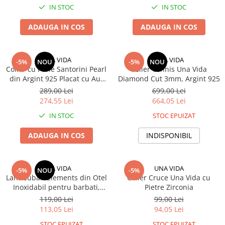
IN STOC
IN STOC
ADAUGA IN COS
ADAUGA IN COS
UNA VIDA
UNA VIDA
-5%
NOU
-5%
NOU
Colier cu Perle Santorini Pearl
Colier Tennis Una Vida
din Argint 925 Placat cu Aur
Diamond Cut 3mm, Argint 925
Roz
289,00 Lei
699,00 Lei
274,55 Lei
664,05 Lei
IN STOC
STOC EPUIZAT
ADAUGA IN COS
INDISPONIBIL
UNA VIDA
UNA VIDA
-5%
NOU
-5%
Lant Cuban Elements din Otel
Colier Cruce Una Vida cu
Inoxidabil pentru barbati,
Pietre Zirconia
4mm
119,00 Lei
99,00 Lei
113,05 Lei
94,05 Lei
STOC EPUIZAT
STOC EPUIZAT