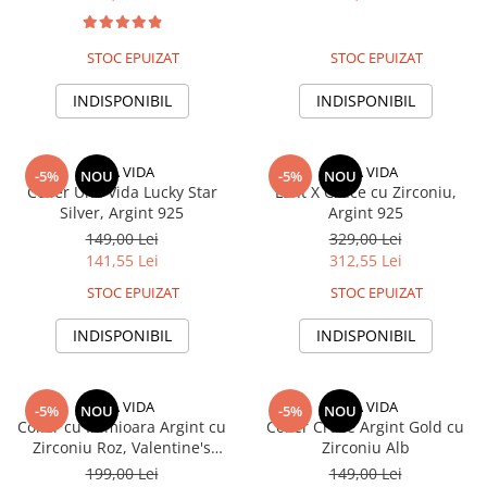
STOC EPUIZAT
STOC EPUIZAT
INDISPONIBIL
INDISPONIBIL
UNA VIDA
UNA VIDA
-5%
NOU
-5%
NOU
Colier Una Vida Lucky Star
Lant X Cruce cu Zirconiu,
Silver, Argint 925
Argint 925
149,00 Lei
329,00 Lei
141,55 Lei
312,55 Lei
STOC EPUIZAT
STOC EPUIZAT
INDISPONIBIL
INDISPONIBIL
UNA VIDA
UNA VIDA
-5%
NOU
-5%
NOU
Colier cu Inimioara Argint cu
Colier Cruce Argint Gold cu
Zirconiu Roz, Valentine's
Zirconiu Alb
Collection
199,00 Lei
149,00 Lei