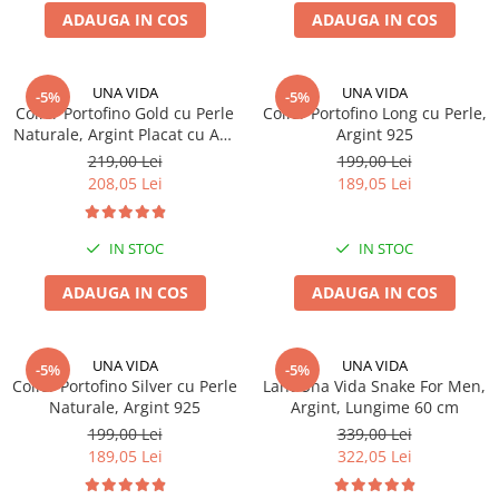
ADAUGA IN COS
ADAUGA IN COS
UNA VIDA
UNA VIDA
-5%
-5%
Colier Portofino Gold cu Perle
Colier Portofino Long cu Perle,
Naturale, Argint Placat cu Aur
Argint 925
18k
219,00 Lei
199,00 Lei
208,05 Lei
189,05 Lei
IN STOC
IN STOC
ADAUGA IN COS
ADAUGA IN COS
UNA VIDA
UNA VIDA
-5%
-5%
Colier Portofino Silver cu Perle
Lant Una Vida Snake For Men,
Naturale, Argint 925
Argint, Lungime 60 cm
199,00 Lei
339,00 Lei
189,05 Lei
322,05 Lei