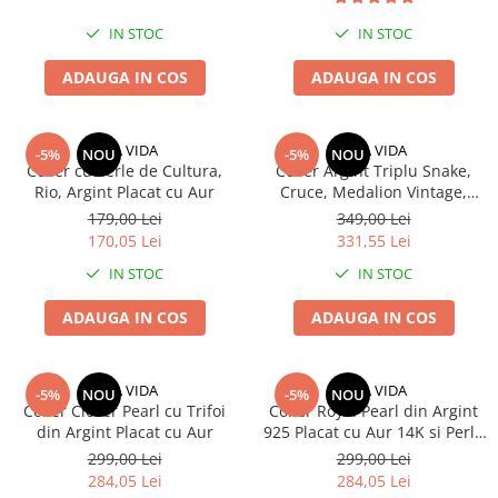
IN STOC
IN STOC
ADAUGA IN COS
ADAUGA IN COS
UNA VIDA
UNA VIDA
-5%
NOU
-5%
NOU
Colier cu Perle de Cultura,
Colier Argint Triplu Snake,
Rio, Argint Placat cu Aur
Cruce, Medalion Vintage,
Placat cu Aur
179,00 Lei
349,00 Lei
170,05 Lei
331,55 Lei
IN STOC
IN STOC
ADAUGA IN COS
ADAUGA IN COS
UNA VIDA
UNA VIDA
-5%
NOU
-5%
NOU
Colier Clover Pearl cu Trifoi
Colier Royal Pearl din Argint
din Argint Placat cu Aur
925 Placat cu Aur 14K si Perle
de Cultură
299,00 Lei
299,00 Lei
284,05 Lei
284,05 Lei