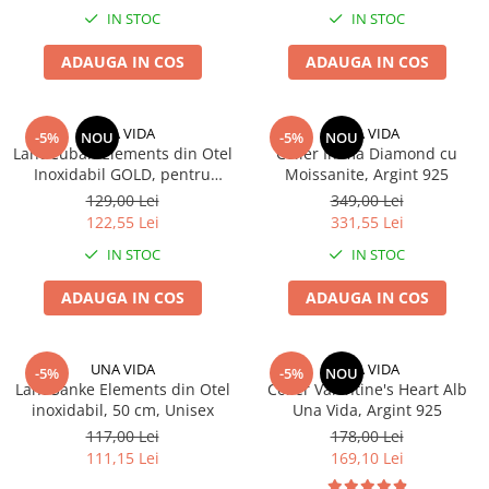
IN STOC
IN STOC
ADAUGA IN COS
ADAUGA IN COS
UNA VIDA
UNA VIDA
-5%
NOU
-5%
NOU
Lant Cuban Elements din Otel
Colier Inima Diamond cu
Inoxidabil GOLD, pentru
Moissanite, Argint 925
barbati, 6 mm
129,00 Lei
349,00 Lei
122,55 Lei
331,55 Lei
IN STOC
IN STOC
ADAUGA IN COS
ADAUGA IN COS
UNA VIDA
UNA VIDA
-5%
-5%
NOU
Lant Sanke Elements din Otel
Colier Valentine's Heart Alb
inoxidabil, 50 cm, Unisex
Una Vida, Argint 925
117,00 Lei
178,00 Lei
111,15 Lei
169,10 Lei