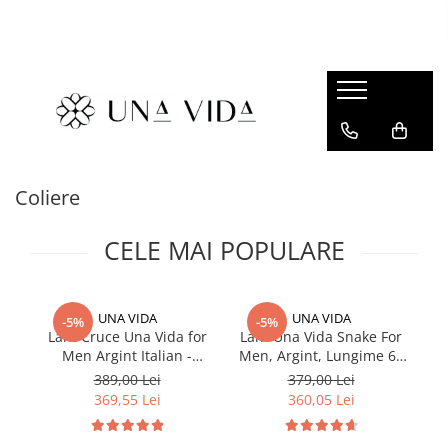
SUMMER
Cadouri pentru EA
Cadouri pentru EL
CADOURI sub 150 lei - EA
Coliere
CADOURI sub 150 lei - EL
CELE MAI POPULARE
UNA VIDA
UNA VIDA
-5%
-5%
Lant Cruce Una Vida for
Lant Una Vida Snake For
L
Men Argint Italian -
Men, Argint, Lungime 60
Me
Argintiu
cm
389,00 Lei
379,00 Lei
369,55 Lei
360,05 Lei