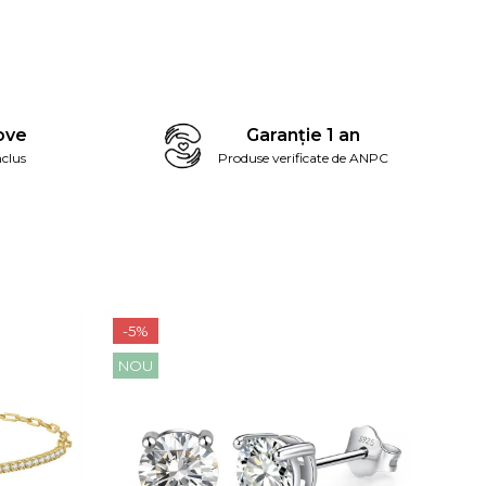
ove
Garanție 1 an
clus
Produse verificate de ANPC
-5%
-5%
NOU
NO