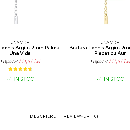
UNA VIDA
UNA VIDA
Tennis Argint 2mm Palma,
Bratara Tennis Argint 2
Una Vida
Placat cu Aur
141,55 Lei
141,55 Lei
149,00 Lei
149,00 Lei
IN STOC
IN STOC
DESCRIERE
REVIEW-URI
(0)