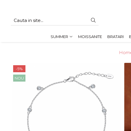
SUMMER
Cadouri pentru EA
SUMMER
MOISSANITE
BRATARI
Cadouri pentru EL
CADOURI sub 150 lei - EA
Home
CADOURI sub 150 lei - EL
-5%
NOU