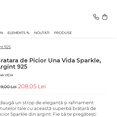
EN
ELEMENTS %
NOUTATI
PRODUSE
nt 925
ratara de Picior Una Vida Sparkle,
rgint 925
NA VIDA
208,05 Lei
19,00 Lei
daugă un strop de eleganță și rafinament
inutelor tale cu această superbă brățară de
icior Sparkle din argint. Fie că te pregătești