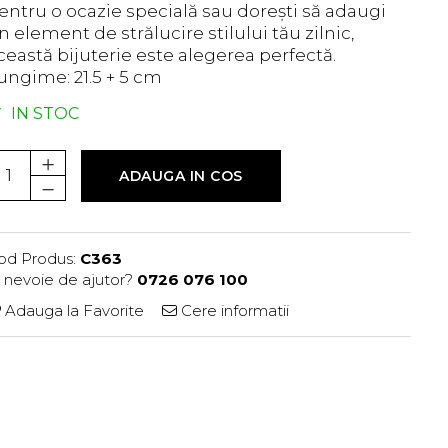
entru o ocazie specială sau dorești să adaugi
n element de strălucire stilului tău zilnic,
ceastă bijuterie este alegerea perfectă.
ungime: 21.5 + 5 cm
IN STOC
ADAUGA IN COS
od Produs:
C363
i nevoie de ajutor?
0726 076 100
Adauga la Favorite
Cere informatii