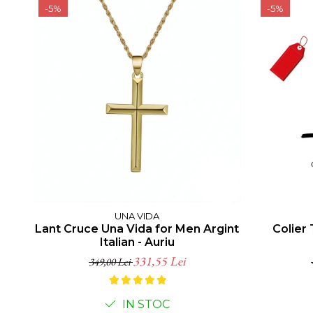
-5%
-5%
UNA VIDA
Lant Cruce Una Vida for Men Argint
Colier
Italian - Auriu
331,55 Lei
349,00 Lei
IN STOC