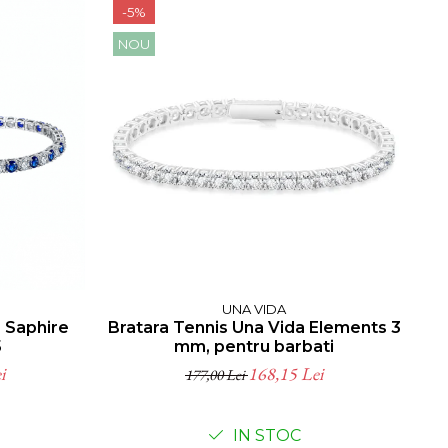
-5%
-
NOU
UNA VIDA
a Saphire
Bratara Tennis Una Vida Elements 3
Br
5
mm, pentru barbati
i
168,15 Lei
177,00 Lei
IN STOC