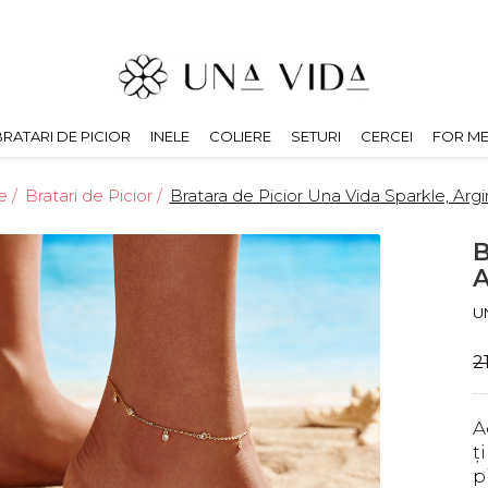
BRATARI DE PICIOR
INELE
COLIERE
SETURI
CERCEI
FOR M
 /
Bratari de Picior /
Bratara de Picior Una Vida Sparkle, Argi
B
A
U
2
A
ț
p