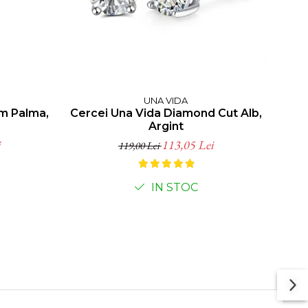
UNA VIDA
mm Palma,
Cercei Una Vida Diamond Cut Alb,
Ine
Argint
113,05 Lei
119,00 Lei
IN STOC