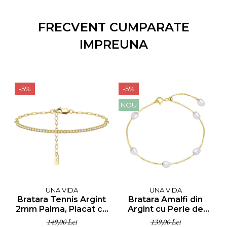
FRECVENT CUMPARATE
IMPREUNA
-5%
-5%
NOU
UNA VIDA
UNA VIDA
Bratara Tennis Argint
Bratara Amalfi din
C
2mm Palma, Placat cu
Argint cu Perle de
Aur
Cultura, Auriu
149,00 Lei
139,00 Lei