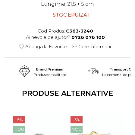
Lungime: 21.5 + 5 cm
STOC EPUIZAT
Cod Produs:
C363-3240
Ai nevoie de ajutor?
0726 076 100
Adauga la Favorite
Cere informatii
Brand Premium
Transport Grat
Produse de calitate
La comenzi de peste
PRODUSE ALTERNATIVE
-5%
-5%
-5
NOU
NOU