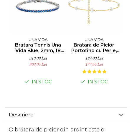
UNA VIDA
UNA VIDA
Bratara Tennis Una
Bratara de Picior
B
Vida Blue, 2mm, 18
Portofino cu Perle,
V
cm, Argint 925
Argint Placat cu Aur
319,00 Lei
187,00 Lei
303,05 Lei
177,65 Lei
IN STOC
IN STOC
Descriere
O brățară de picior din argint este o