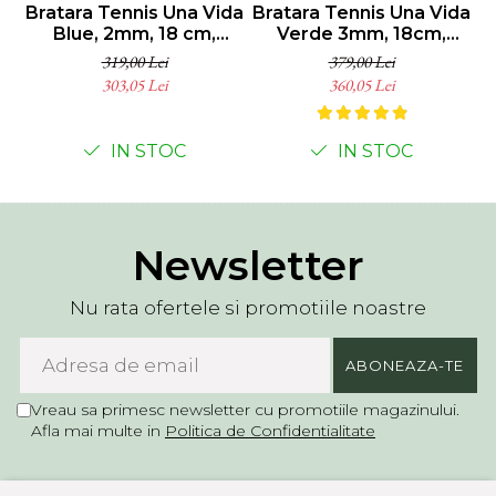
Bratara Tennis Una Vida
Bratara Tennis Una Vida
Blue, 2mm, 18 cm,
Verde 3mm, 18cm,
D
Argint 925
Argint 925
319,00 Lei
379,00 Lei
303,05 Lei
360,05 Lei
IN STOC
IN STOC
Newsletter
Nu rata ofertele si promotiile noastre
Vreau sa primesc newsletter cu promotiile magazinului.
Afla mai multe in
Politica de Confidentialitate