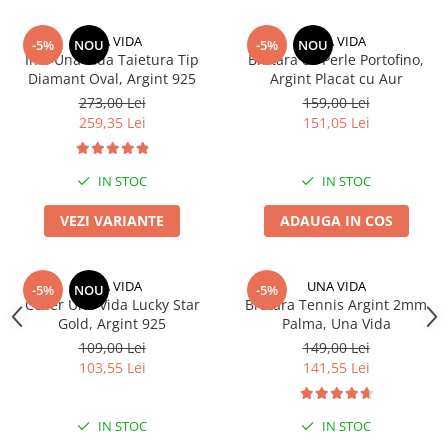
UNA VIDA
UNA VIDA
-5%
NOU
-5%
NOU
Inel Una Vida Taietura Tip
Bratara cu Perle Portofino,
Diamant Oval, Argint 925
Argint Placat cu Aur
273,00 Lei
159,00 Lei
259,35 Lei
151,05 Lei
IN STOC
IN STOC
VEZI VARIANTE
ADAUGA IN COS
UNA VIDA
UNA VIDA
-5%
NOU
-5%
Colier Una Vida Lucky Star
Bratara Tennis Argint 2mm
Gold, Argint 925
Palma, Una Vida
109,00 Lei
149,00 Lei
103,55 Lei
141,55 Lei
IN STOC
IN STOC