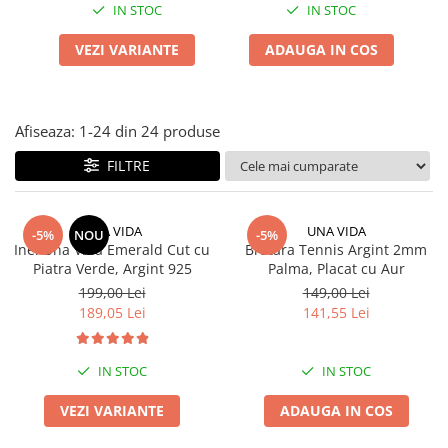
IN STOC
IN STOC
VEZI VARIANTE
ADAUGA IN COS
Afiseaza:
1-
24
din
24
produse
FILTRE
UNA VIDA
UNA VIDA
-5%
NOU
-5%
Inel Una Vida Emerald Cut cu
Bratara Tennis Argint 2mm
Piatra Verde, Argint 925
Palma, Placat cu Aur
199,00 Lei
149,00 Lei
189,05 Lei
141,55 Lei
IN STOC
IN STOC
VEZI VARIANTE
ADAUGA IN COS