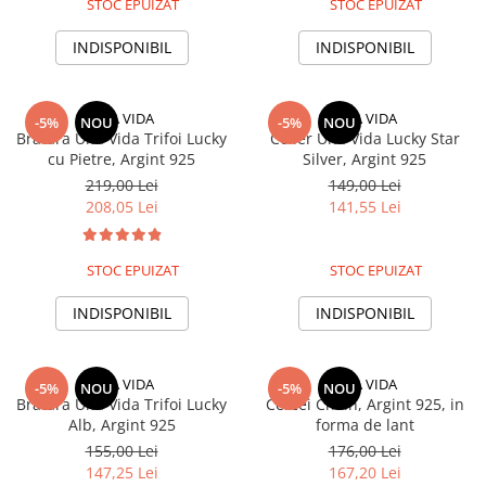
STOC EPUIZAT
STOC EPUIZAT
INDISPONIBIL
INDISPONIBIL
UNA VIDA
UNA VIDA
-5%
NOU
-5%
NOU
Bratara Una Vida Trifoi Lucky
Colier Una Vida Lucky Star
cu Pietre, Argint 925
Silver, Argint 925
219,00 Lei
149,00 Lei
208,05 Lei
141,55 Lei
STOC EPUIZAT
STOC EPUIZAT
INDISPONIBIL
INDISPONIBIL
UNA VIDA
UNA VIDA
-5%
NOU
-5%
NOU
Bratara Una Vida Trifoi Lucky
Cercei Chain, Argint 925, in
Alb, Argint 925
forma de lant
155,00 Lei
176,00 Lei
147,25 Lei
167,20 Lei