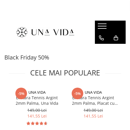
SUMMER
Cadouri pentru EA
Cadouri pentru EL
CADOURI sub 150 lei - EA
Black Friday 50%
CADOURI sub 150 lei - EL
CELE MAI POPULARE
UNA VIDA
UNA VIDA
-5%
-5%
Bratara Tennis Argint
Bratara Tennis Argint
In
2mm Palma, Una Vida
2mm Palma, Placat cu
Di
Aur
149,00 Lei
149,00 Lei
141,55 Lei
141,55 Lei