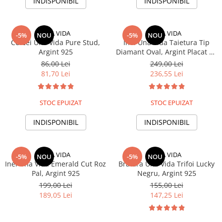
INDISPONIBIL
INDISPONIBIL
UNA VIDA
UNA VIDA
-5%
NOU
-5%
NOU
Cercei Una Vida Pure Stud,
Inel Una Vida Taietura Tip
Argint 925
Diamant Oval, Argint Placat cu
Aur
86,00 Lei
249,00 Lei
81,70 Lei
236,55 Lei
STOC EPUIZAT
STOC EPUIZAT
INDISPONIBIL
INDISPONIBIL
UNA VIDA
UNA VIDA
-5%
NOU
-5%
NOU
Inel Una Vida Emerald Cut Roz
Bratara Una Vida Trifoi Lucky
Pal, Argint 925
Negru, Argint 925
199,00 Lei
155,00 Lei
189,05 Lei
147,25 Lei