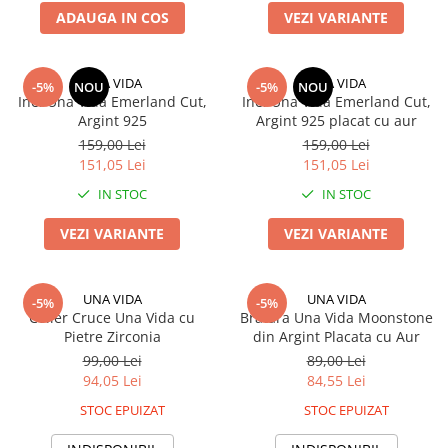
ADAUGA IN COS
VEZI VARIANTE
UNA VIDA
UNA VIDA
-5%
NOU
-5%
NOU
Inel Una Vida Emerland Cut,
Inel Una Vida Emerland Cut,
Argint 925
Argint 925 placat cu aur
159,00 Lei
159,00 Lei
151,05 Lei
151,05 Lei
IN STOC
IN STOC
VEZI VARIANTE
VEZI VARIANTE
UNA VIDA
UNA VIDA
-5%
-5%
Colier Cruce Una Vida cu
Bratara Una Vida Moonstone
Pietre Zirconia
din Argint Placata cu Aur
99,00 Lei
89,00 Lei
94,05 Lei
84,55 Lei
STOC EPUIZAT
STOC EPUIZAT