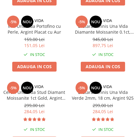
ADAUGA IN COS
ADAUGA IN COS
UNA VIDA
UNA VIDA
-5%
NOU
-5%
NOU
Inel Una Vida Portofino cu
Bratara Tennis Una Vida
Perle, Argint Placat cu Aur
Diamante Moissanite 0.1ct,
Masura 18 cm
159,00 Lei
945,00 Lei
151,05 Lei
897,75 Lei
IN STOC
IN STOC
ADAUGA IN COS
ADAUGA IN COS
UNA VIDA
UNA VIDA
-5%
NOU
-5%
NOU
Cercei Una Vida Stud Diamant
Bratara Tennis Una Vida
Moissanite 1ct Gold, Argint
Verde 2mm, 18 cm, Argint 925
925
299,00 Lei
299,00 Lei
284,05 Lei
284,05 Lei
IN STOC
IN STOC