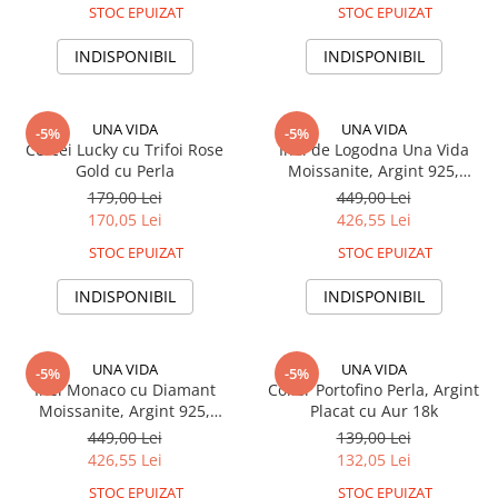
STOC EPUIZAT
STOC EPUIZAT
INDISPONIBIL
INDISPONIBIL
UNA VIDA
UNA VIDA
-5%
-5%
Cercei Lucky cu Trifoi Rose
Inel de Logodna Una Vida
Gold cu Perla
Moissanite, Argint 925,
Ajustabil
179,00 Lei
449,00 Lei
170,05 Lei
426,55 Lei
STOC EPUIZAT
STOC EPUIZAT
INDISPONIBIL
INDISPONIBIL
UNA VIDA
UNA VIDA
-5%
-5%
Inel Monaco cu Diamant
Colier Portofino Perla, Argint
Moissanite, Argint 925,
Placat cu Aur 18k
Ajustabil
449,00 Lei
139,00 Lei
426,55 Lei
132,05 Lei
STOC EPUIZAT
STOC EPUIZAT