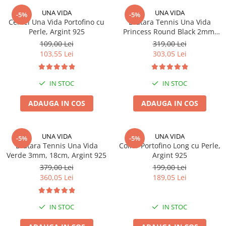
UNA VIDA
UNA VIDA
-5%
-5%
Cercei Una Vida Portofino cu
Bratara Tennis Una Vida
Perle, Argint 925
Princess Round Black 2mm,
Argint 925
109,00 Lei
319,00 Lei
103,55 Lei
303,05 Lei
IN STOC
IN STOC
ADAUGA IN COS
ADAUGA IN COS
UNA VIDA
UNA VIDA
-5%
-5%
Bratara Tennis Una Vida
Colier Portofino Long cu Perle,
Verde 3mm, 18cm, Argint 925
Argint 925
379,00 Lei
199,00 Lei
360,05 Lei
189,05 Lei
IN STOC
IN STOC