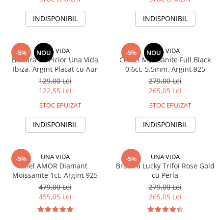
INDISPONIBIL
INDISPONIBIL
UNA VIDA
UNA VIDA
-5%
NOU
-5%
NOU
Bratara de Picior Una Vida
Cercei Moissanite Full Black
Ibiza, Argint Placat cu Aur
0.6ct, 5.5mm, Argint 925
129,00 Lei
279,00 Lei
122,55 Lei
265,05 Lei
STOC EPUIZAT
STOC EPUIZAT
INDISPONIBIL
INDISPONIBIL
UNA VIDA
UNA VIDA
-5%
-5%
Inel AMOR Diamant
Bratara Lucky Trifoi Rose Gold
Moissanite 1ct, Argint 925
cu Perla
479,00 Lei
279,00 Lei
455,05 Lei
265,05 Lei