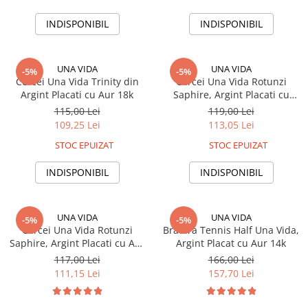
INDISPONIBIL
INDISPONIBIL
UNA VIDA
UNA VIDA
-5%
-5%
Cercei Una Vida Trinity din
Cercei Una Vida Rotunzi
Argint Placati cu Aur 18k
Saphire, Argint Placati cu
Rodiu
115,00 Lei
119,00 Lei
109,25 Lei
113,05 Lei
STOC EPUIZAT
STOC EPUIZAT
INDISPONIBIL
INDISPONIBIL
UNA VIDA
UNA VIDA
-5%
-5%
Cercei Una Vida Rotunzi
Bratara Tennis Half Una Vida,
Saphire, Argint Placati cu Aur
Argint Placat cu Aur 14k
18k
117,00 Lei
166,00 Lei
111,15 Lei
157,70 Lei