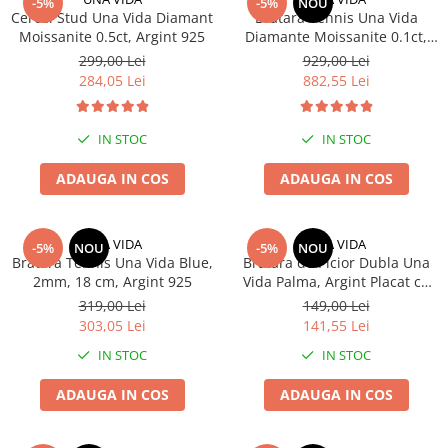
-5%
-5%
NOU
Cercei Stud Una Vida Diamant
Bratara Tennis Una Vida
Moissanite 0.5ct, Argint 925
Diamante Moissanite 0.1ct,
Masura 16 cm
299,00 Lei
929,00 Lei
284,05 Lei
882,55 Lei
IN STOC
IN STOC
ADAUGA IN COS
ADAUGA IN COS
UNA VIDA
UNA VIDA
-5%
NOU
-5%
NOU
Bratara Tennis Una Vida Blue,
Bratara de Picior Dubla Una
2mm, 18 cm, Argint 925
Vida Palma, Argint Placat cu
Aur
319,00 Lei
149,00 Lei
303,05 Lei
141,55 Lei
IN STOC
IN STOC
ADAUGA IN COS
ADAUGA IN COS