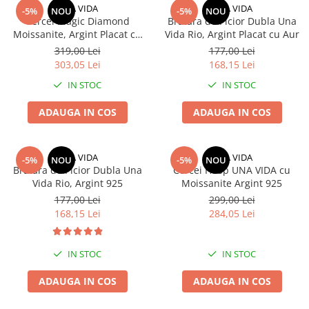
UNA VIDA
UNA VIDA
-5%
NOU
-5%
NOU
Cercei Magic Diamond
Bratara de Picior Dubla Una
Moissanite, Argint Placat cu
Vida Rio, Argint Placat cu Aur
Aur
319,00 Lei
177,00 Lei
303,05 Lei
168,15 Lei
IN STOC
IN STOC
ADAUGA IN COS
ADAUGA IN COS
UNA VIDA
UNA VIDA
-5%
NOU
-5%
NOU
Bratara de Picior Dubla Una
Cercei Hoop UNA VIDA cu
Vida Rio, Argint 925
Moissanite Argint 925
177,00 Lei
299,00 Lei
168,15 Lei
284,05 Lei
IN STOC
IN STOC
ADAUGA IN COS
ADAUGA IN COS