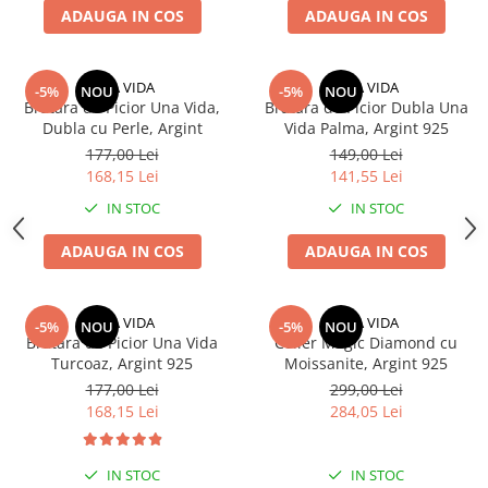
ADAUGA IN COS
ADAUGA IN COS
UNA VIDA
UNA VIDA
-5%
NOU
-5%
NOU
Bratara de Picior Una Vida,
Bratara de Picior Dubla Una
Dubla cu Perle, Argint
Vida Palma, Argint 925
177,00 Lei
149,00 Lei
168,15 Lei
141,55 Lei
IN STOC
IN STOC
ADAUGA IN COS
ADAUGA IN COS
UNA VIDA
UNA VIDA
-5%
NOU
-5%
NOU
Bratara de Picior Una Vida
Colier Magic Diamond cu
Turcoaz, Argint 925
Moissanite, Argint 925
177,00 Lei
299,00 Lei
168,15 Lei
284,05 Lei
IN STOC
IN STOC