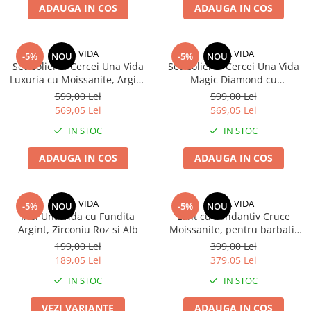
ADAUGA IN COS
ADAUGA IN COS
UNA VIDA
UNA VIDA
-5%
NOU
-5%
NOU
Set Colier si Cercei Una Vida
Set Colier si Cercei Una Vida
Luxuria cu Moissanite, Argint
Magic Diamond cu
925
Moissanite, Argint 925
599,00 Lei
599,00 Lei
569,05 Lei
569,05 Lei
IN STOC
IN STOC
ADAUGA IN COS
ADAUGA IN COS
UNA VIDA
UNA VIDA
-5%
NOU
-5%
NOU
Inel Una Vida cu Fundita
Lant cu Pandantiv Cruce
Argint, Zirconiu Roz si Alb
Moissanite, pentru barbati,
Argint 925
199,00 Lei
399,00 Lei
189,05 Lei
379,05 Lei
IN STOC
IN STOC
VEZI VARIANTE
ADAUGA IN COS