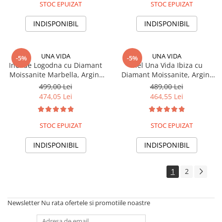
STOC EPUIZAT
STOC EPUIZAT
INDISPONIBIL
INDISPONIBIL
UNA VIDA
UNA VIDA
-5%
-5%
Inel de Logodna cu Diamant
Inel Una Vida Ibiza cu
Moissanite Marbella, Argint
Diamant Moissanite, Argint
925
925
499,00 Lei
489,00 Lei
474,05 Lei
464,55 Lei
STOC EPUIZAT
STOC EPUIZAT
INDISPONIBIL
INDISPONIBIL
1
2
Newsletter
Nu rata ofertele si promotiile noastre