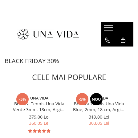
SUMMER
Cadouri pentru EA
Cadouri pentru EL
CADOURI sub 150 lei - EA
BLACK FRIDAY 30%
CADOURI sub 150 lei - EL
CELE MAI POPULARE
UNA VIDA
UNA VIDA
-5%
-5%
NOU
Bratara Tennis Una Vida
Bratara Tennis Una Vida
C
Verde 3mm, 18cm, Argint
Blue, 2mm, 18 cm, Argint
M
925
925
379,00 Lei
319,00 Lei
360,05 Lei
303,05 Lei