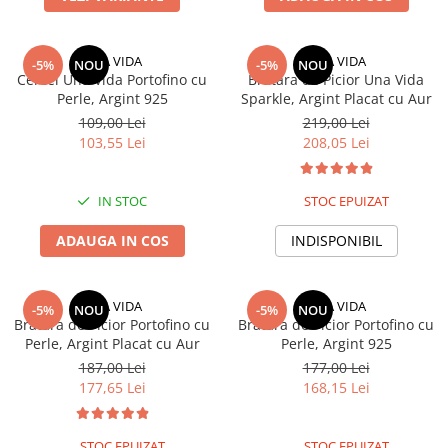
UNA VIDA
UNA VIDA
-5%
NOU
-5%
NOU
Cercei Una Vida Portofino cu
Bratara de Picior Una Vida
Perle, Argint 925
Sparkle, Argint Placat cu Aur
109,00 Lei
219,00 Lei
103,55 Lei
208,05 Lei
IN STOC
STOC EPUIZAT
ADAUGA IN COS
INDISPONIBIL
UNA VIDA
UNA VIDA
-5%
NOU
-5%
NOU
Bratara de Picior Portofino cu
Bratara de Picior Portofino cu
Perle, Argint Placat cu Aur
Perle, Argint 925
187,00 Lei
177,00 Lei
177,65 Lei
168,15 Lei
STOC EPUIZAT
STOC EPUIZAT